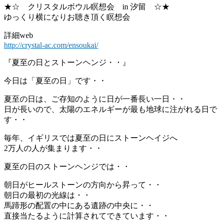
★☆ クリスタルボウル瞑想会 in 汐留 ☆★
ゆっくり横になりお聴き頂く瞑想会
詳細web
http://crystal-ac.com/ensoukai/
『夏至の日とストーンヘンジ・・』
今日は「夏至の日」です・・
夏至の日は、ご存知のように日が一番長い一日・・
日が長いので、太陽のエネルギーが最も地球に注がれる日で
す・・
毎年、イギリスでは夏至の日にストーンヘイジへ
2万人の人が集まります・・
夏至の日のストーンヘンジでは・・
朝日がヒールストーンの方向から昇って・・
朝日の最初の光線は・・
馬蹄形の配置の中にある遺跡の中央に・・
直接当たるように計算されてできています・・