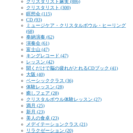
クリスタリスト麻実
(886)
クリスタリスト
(300)
瞑想会
(115)
CD
(93)
ミュージケア・クリスタルボウル・ヒーリング
(68)
奉納演奏
(62)
演奏会
(61)
富士山
(47)
キングレコード
(47)
レッスン
(42)
聞くだけで脳の疲れがとれるCDブック
(41)
大阪
(40)
ベーシッククラス
(36)
体験レッスン
(28)
癒しフェア
(28)
クリスタルボウル体験レッスン
(27)
満月
(25)
新月
(23)
美人の食卓
(23)
メデイテーションクラス
(21)
リラクゼーション
(20)