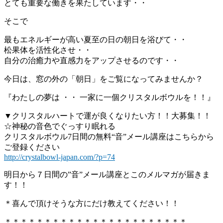
とても重要な働きを果たしています・・
そこで
最もエネルギーが高い夏至の日の朝日を浴びて・・
松果体を活性化させ・・
自分の治癒力や直感力をアップさせるのです・・
今日は、窓の外の「朝日」をご覧になってみませんか？
『わたしの夢は ・・ 一家に一個クリスタルボウルを！！』
▼クリスタルハートで運が良くなりたい方！！大募集！！
☆神秘の音色でぐっすり眠れる
クリスタルボウル7日間の無料“音”メール講座はこちらから
ご登録ください
http://crystalbowl-japan.com/?p=74
明日から７日間の”音”メール講座とこのメルマガが届きま
す！！
＊喜んで頂けそうな方にだけ教えてください！！
＊＊＊＊＊＊＊＊＊＊＊＊＊＊＊＊＊＊＊＊＊＊＊