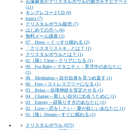
石塚麻実がクリスタルボウルの魅力をナビゲート
(11)
キングレコードCD
(9)
topics
(7)
クリスタルボウル販売
(7)
はじめての方へ
(6)
無料メール講座
(2)
07 Deep ～ぐっすり眠れる
(2)
「クリスタリスト®」とは？
(1)
クリスタルボウルとは？
(1)
01（陽）Clear～クリアになる
(1)
09 For Baby～マタニティ・育児中のあなたに
(1)
08 Meditation～自分自身を見つめ直す
(1)
06 Free～ストレスフリーになる
(1)
05 Relax～自律神経を安定させる
(1)
04 Change～新しい自分に出会うために
(1)
03 Energy～頑張りすぎのあなたに
(1)
02 Love～恋をしたい・愛が欲しいあなたに
(1)
01（陰）Dream～すぐに眠れる
(1)
クリスタルボウル
(975)