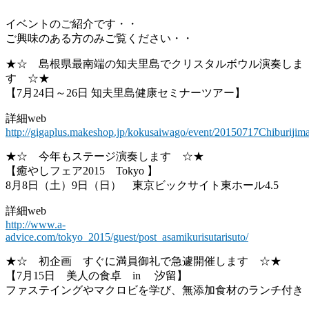
イベントのご紹介です・・
ご興味のある方のみご覧ください・・
★☆ 島根県最南端の知夫里島でクリスタルボウル演奏しま
す ☆★
【7月24日～26日 知夫里島健康セミナーツアー】
詳細web
http://gigaplus.makeshop.jp/kokusaiwago/event/20150717Chiburijim
★☆ 今年もステージ演奏します ☆★
【癒やしフェア2015 Tokyo 】
8月8日（土）9日（日） 東京ビックサイト東ホール4.5
詳細web
http://www.a-
advice.com/tokyo_2015/guest/post_asamikurisutarisuto/
★☆ 初企画 すぐに満員御礼で急遽開催します ☆★
【7月15日 美人の食卓 in 汐留】
ファステイングやマクロビを学び、無添加食材のランチ付き