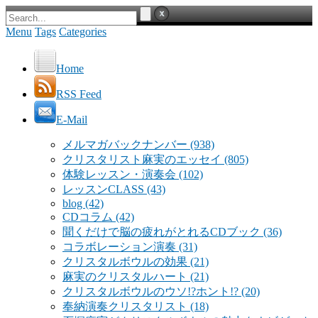
Menu
Tags
Categories
Home
RSS Feed
E-Mail
メルマガバックナンバー
(938)
クリスタリスト麻実のエッセイ
(805)
体験レッスン・演奏会
(102)
レッスンCLASS
(43)
blog
(42)
CDコラム
(42)
聞くだけで脳の疲れがとれるCDブック
(36)
コラボレーション演奏
(31)
クリスタルボウルの効果
(21)
麻実のクリスタルハート
(21)
クリスタルボウルのウソ!?ホント!?
(20)
奉納演奏クリスタリスト
(18)