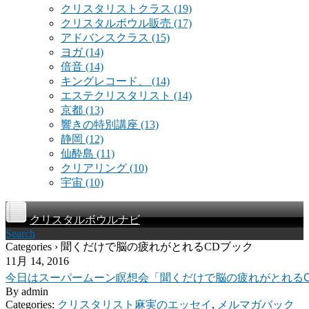
クリスタリストクラス
(19)
クリスタルボウル販売
(17)
アドバンスクラス
(15)
ヨガ
(14)
倍音
(14)
キングレコード、
(14)
エステクリスタリスト
(14)
京都
(13)
響きの特別講座
(13)
静岡
(12)
仙酔島
(11)
クリアリング
(10)
宇宙
(10)
クリスタルボウルナビ
Search
Categories › 聞くだけで脳の疲れがとれるCDブック
11月 14, 2016
今日はスーパームーン瞑想会「聞くだけで脳の疲れがとれる
By
admin
Categories:
クリスタリスト麻実のエッセイ
,
メルマガバック