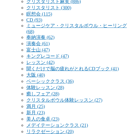
クリスタリスト麻実
(886)
クリスタリスト
(300)
瞑想会
(115)
CD
(93)
ミュージケア・クリスタルボウル・ヒーリング
(68)
奉納演奏
(62)
演奏会
(61)
富士山
(47)
キングレコード
(47)
レッスン
(42)
聞くだけで脳の疲れがとれるCDブック
(41)
大阪
(40)
ベーシッククラス
(36)
体験レッスン
(28)
癒しフェア
(28)
クリスタルボウル体験レッスン
(27)
満月
(25)
新月
(23)
美人の食卓
(23)
メデイテーションクラス
(21)
リラクゼーション
(20)