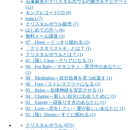
石塚麻実がクリスタルボウルの魅力をナビゲート
(11)
キングレコードCD
(9)
topics
(7)
クリスタルボウル販売
(7)
はじめての方へ
(6)
無料メール講座
(2)
07 Deep ～ぐっすり眠れる
(2)
「クリスタリスト®」とは？
(1)
クリスタルボウルとは？
(1)
01（陽）Clear～クリアになる
(1)
09 For Baby～マタニティ・育児中のあなたに
(1)
08 Meditation～自分自身を見つめ直す
(1)
06 Free～ストレスフリーになる
(1)
05 Relax～自律神経を安定させる
(1)
04 Change～新しい自分に出会うために
(1)
03 Energy～頑張りすぎのあなたに
(1)
02 Love～恋をしたい・愛が欲しいあなたに
(1)
01（陰）Dream～すぐに眠れる
(1)
クリスタルボウル
(975)