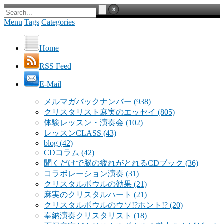
Menu
Tags
Categories
Home
RSS Feed
E-Mail
メルマガバックナンバー
(938)
クリスタリスト麻実のエッセイ
(805)
体験レッスン・演奏会
(102)
レッスンCLASS
(43)
blog
(42)
CDコラム
(42)
聞くだけで脳の疲れがとれるCDブック
(36)
コラボレーション演奏
(31)
クリスタルボウルの効果
(21)
麻実のクリスタルハート
(21)
クリスタルボウルのウソ!?ホント!?
(20)
奉納演奏クリスタリスト
(18)