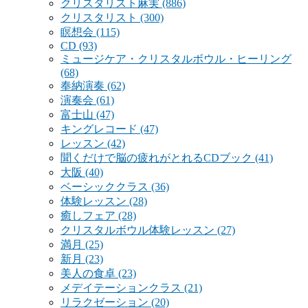
クリスタリスト麻実
(886)
クリスタリスト
(300)
瞑想会
(115)
CD
(93)
ミュージケア・クリスタルボウル・ヒーリング
(68)
奉納演奏
(62)
演奏会
(61)
富士山
(47)
キングレコード
(47)
レッスン
(42)
聞くだけで脳の疲れがとれるCDブック
(41)
大阪
(40)
ベーシッククラス
(36)
体験レッスン
(28)
癒しフェア
(28)
クリスタルボウル体験レッスン
(27)
満月
(25)
新月
(23)
美人の食卓
(23)
メデイテーションクラス
(21)
リラクゼーション
(20)