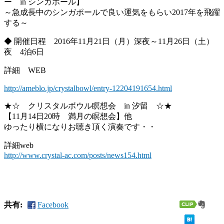
ー in シンガポール】
～急成長中のシンガポールで良い運気をもらい2017年を飛躍
する～
◆ 開催日程 2016年11月21日（月）深夜～11月26日（土）
夜 4泊6日
詳細 WEB
http://ameblo.jp/crystalbowl/entry-12204191654.html
★☆ クリスタルボウル瞑想会 in 汐留 ☆★
【11月14日20時 満月の瞑想会】他
ゆったり横になりお聴き頂く演奏です・・
詳細web
http://www.crystal-ac.com/posts/news154.html
共有:
Facebook