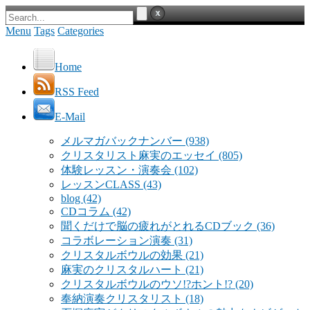
Menu
Tags
Categories
Home
RSS Feed
E-Mail
メルマガバックナンバー
(938)
クリスタリスト麻実のエッセイ
(805)
体験レッスン・演奏会
(102)
レッスンCLASS
(43)
blog
(42)
CDコラム
(42)
聞くだけで脳の疲れがとれるCDブック
(36)
コラボレーション演奏
(31)
クリスタルボウルの効果
(21)
麻実のクリスタルハート
(21)
クリスタルボウルのウソ!?ホント!?
(20)
奉納演奏クリスタリスト
(18)