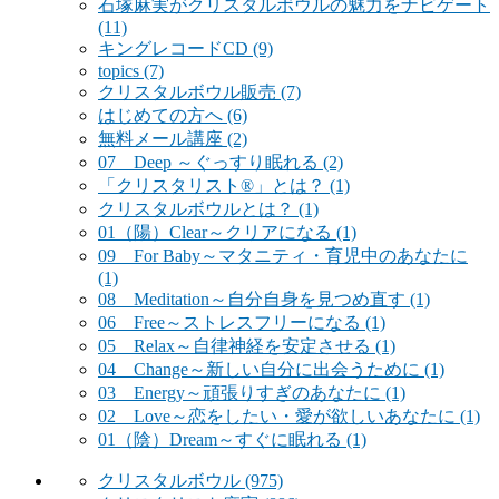
石塚麻実がクリスタルボウルの魅力をナビゲート
(11)
キングレコードCD
(9)
topics
(7)
クリスタルボウル販売
(7)
はじめての方へ
(6)
無料メール講座
(2)
07 Deep ～ぐっすり眠れる
(2)
「クリスタリスト®」とは？
(1)
クリスタルボウルとは？
(1)
01（陽）Clear～クリアになる
(1)
09 For Baby～マタニティ・育児中のあなたに
(1)
08 Meditation～自分自身を見つめ直す
(1)
06 Free～ストレスフリーになる
(1)
05 Relax～自律神経を安定させる
(1)
04 Change～新しい自分に出会うために
(1)
03 Energy～頑張りすぎのあなたに
(1)
02 Love～恋をしたい・愛が欲しいあなたに
(1)
01（陰）Dream～すぐに眠れる
(1)
クリスタルボウル
(975)