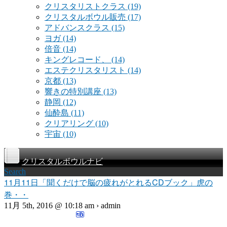
クリスタリストクラス
(19)
クリスタルボウル販売
(17)
アドバンスクラス
(15)
ヨガ
(14)
倍音
(14)
キングレコード、
(14)
エステクリスタリスト
(14)
京都
(13)
響きの特別講座
(13)
静岡
(12)
仙酔島
(11)
クリアリング
(10)
宇宙
(10)
クリスタルボウルナビ
Search
11月11日「聞くだけで脳の疲れがとれるCDブック」虎の
巻・・
11月 5th, 2016 @ 10:18 am › admin