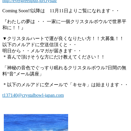
http://evergreenpub.jp/crystal/
Coming Soon!!以降は 11月11日よりご覧になれます・・
『わたしの夢は ・・ 一家に一個クリスタルボウルで世界平
和に！！』
▼クリスタルハートで運が良くなりたい方！！大募集！！
以下のメルアドに空送信頂くと・・
明日から・・メルマガが届きます・・
＊喜んで頂けそうな方にだけ教えてください！！
「神秘の音色でぐっすり眠れるクリスタルボウル7日間の無
料“音”メール講座」
＊以下のメルアドに空メールで「キセキ」は始まります・・
t137140@crystalbowl-japan.com