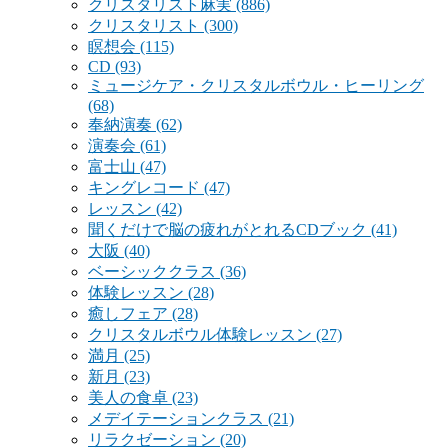
クリスタリスト麻実
(886)
クリスタリスト
(300)
瞑想会
(115)
CD
(93)
ミュージケア・クリスタルボウル・ヒーリング
(68)
奉納演奏
(62)
演奏会
(61)
富士山
(47)
キングレコード
(47)
レッスン
(42)
聞くだけで脳の疲れがとれるCDブック
(41)
大阪
(40)
ベーシッククラス
(36)
体験レッスン
(28)
癒しフェア
(28)
クリスタルボウル体験レッスン
(27)
満月
(25)
新月
(23)
美人の食卓
(23)
メデイテーションクラス
(21)
リラクゼーション
(20)