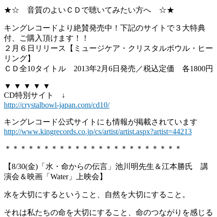
★☆ 音質のよいＣＤで聴いてみたい方へ ☆★
キングレコードより絶賛発売中！下記のサイトで３大特典
付、ご購入頂けます！！
２月６日リリース【ミュージケア・クリスタルボウル・ヒー
リング】
ＣＤ全10タイトル 2013年2月6日発売／税込定価 各1800円
▼ ▼ ▼ ▼ ▼
CD特別サイト ↓
http://crystalbowl-japan.com/cd10/
キングレコード公式サイトにも情報が掲載されています
http://www.kingrecords.co.jp/cs/artist/artist.aspx?artist=44213
＊＊＊＊＊＊＊＊＊＊＊＊＊＊＊＊＊＊＊＊＊＊＊
【8/30(金)「水・命からの伝言」池川明先生＆江本勝氏 講
演会＆映画「Water」上映会】
水を大切にするということ、自然を大切にすること。
それは私たちの命を大切にすること、命のつながりを感じる