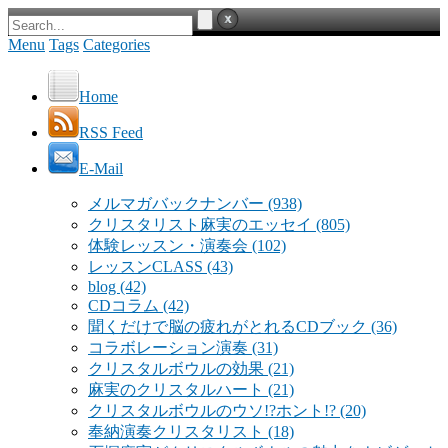
Menu
Tags
Categories
Home
RSS Feed
E-Mail
メルマガバックナンバー
(938)
クリスタリスト麻実のエッセイ
(805)
体験レッスン・演奏会
(102)
レッスンCLASS
(43)
blog
(42)
CDコラム
(42)
聞くだけで脳の疲れがとれるCDブック
(36)
コラボレーション演奏
(31)
クリスタルボウルの効果
(21)
麻実のクリスタルハート
(21)
クリスタルボウルのウソ!?ホント!?
(20)
奉納演奏クリスタリスト
(18)