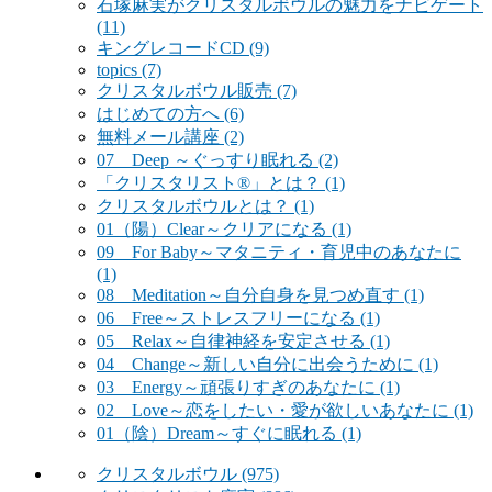
石塚麻実がクリスタルボウルの魅力をナビゲート
(11)
キングレコードCD
(9)
topics
(7)
クリスタルボウル販売
(7)
はじめての方へ
(6)
無料メール講座
(2)
07 Deep ～ぐっすり眠れる
(2)
「クリスタリスト®」とは？
(1)
クリスタルボウルとは？
(1)
01（陽）Clear～クリアになる
(1)
09 For Baby～マタニティ・育児中のあなたに
(1)
08 Meditation～自分自身を見つめ直す
(1)
06 Free～ストレスフリーになる
(1)
05 Relax～自律神経を安定させる
(1)
04 Change～新しい自分に出会うために
(1)
03 Energy～頑張りすぎのあなたに
(1)
02 Love～恋をしたい・愛が欲しいあなたに
(1)
01（陰）Dream～すぐに眠れる
(1)
クリスタルボウル
(975)