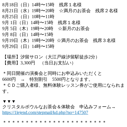
8月18日（日）14時〜15時 残席１名様
8月21日（水）19時〜20時 ☆満月のお茶会 残席２名様
8月25日（日）10時〜11時
9月 1日（日）14時〜15時 残席１名様
9月 5日（木）19時〜20時 ☆新月のお茶会
9月 8日（日）14時〜15時
9月19日（木）19時〜20時 ☆満月のお茶会 残席３名様
9月29日（日）14時〜15時
【場所】汐留サロン（大江戸線汐留駅徒歩2分）
【費用】3,300円 （当日お支払い）
＊同日開催の演奏会と同時にお申込みいただくと
6600円 → 特別割引 5500円となります。
＊ＣＤご購入者様、無料体験レッスン券がご使用になられま
す。
▼▼▼
クリスタルボウルなお茶会＆体験会 申込みフォーム→
https://1lejend.com/stepmail/kd.php?no=147507
＊＊＊＊＊＊＊＊＊＊＊＊＊＊＊＊＊＊＊＊＊＊＊