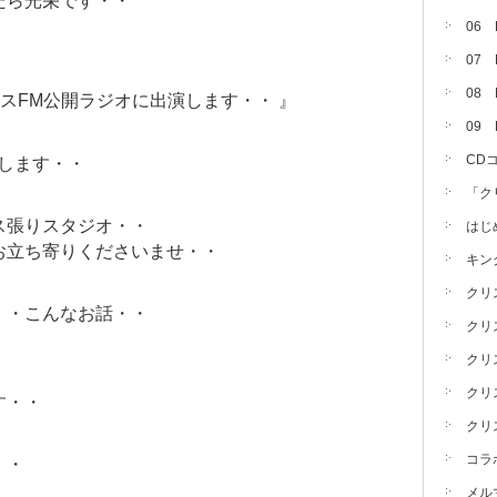
たら光栄です・・
06
07
08 
クロスFM公開ラジオに出演します・・ 』
09
CD
します・・
「ク
ス張りスタジオ・・
はじ
お立ち寄りくださいませ・・
キン
クリ
・・こんなお話・・
クリ
クリ
クリ
す・・
クリ
コラ
・・
メル