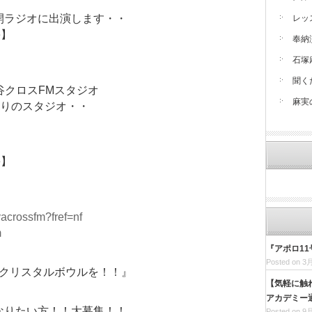
開ラジオに出演します・・
レッ
e】
奉納
石塚
聞く
谷クロスFMスタジオ
麻実
張りのスタジオ・・
e】
acrossfm?fref=nf
m
『アポロ1
Posted on 3月
個クリスタルボウルを！！』
【気軽に触
アカデミー通
なりたい方！！大募集！！
Posted on 9月