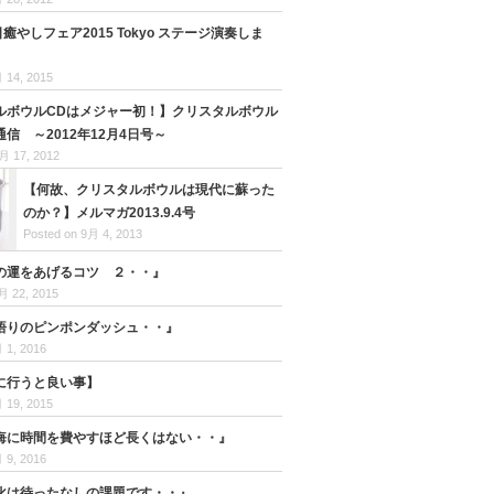
日癒やしフェア2015 Tokyo ステージ演奏しま
 14, 2015
ルボウルCDはメジャー初！】クリスタルボウル
信 ～2012年12月4日号～
月 17, 2012
【何故、クリスタルボウルは現代に蘇った
のか？】メルマガ2013.9.4号
Posted on 9月 4, 2013
の運をあげるコツ ２・・』
月 22, 2015
悟りのピンポンダッシュ・・』
 1, 2016
に行うと良い事】
 19, 2015
悔に時間を費やすほど長くはない・・』
 9, 2016
化は待ったなしの課題です・・』