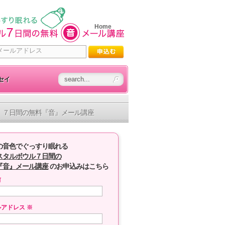
Home
セイ
７日間の無料『音』メール講座
の音色でぐっすり眠れる
スタルボウル７日間の
『音』メール講座
のお申込みはこちら
前
ルアドレス
※