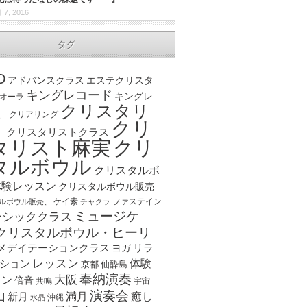
 7, 2016
タグ
D
アドバンスクラス
エステクリスタ
キングレコード
キングレ
オーラ
クリスタリ
、
クリアリング
クリ
ト
クリスタリストクラス
クリ
タリスト麻実
タルボウル
クリスタルボ
体験レッスン
クリスタルボウル販売
ケイ素
ファステイン
ルボウル販売、
チャクラ
ミュージケ
ーシッククラス
クリスタルボウル・ヒーリ
メデイテーションクラス
リラ
ヨガ
レッスン
体験
ション
京都
仙酔島
奉納演奏
大阪
スン
倍音
宇宙
共鳴
演奏会
山
新月
満月
癒し
沖縄
水晶