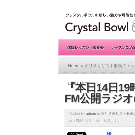
体験レッスン・演奏会
レッスンCLA
Home
»
クリスタリスト麻実のエッ
出演します・・ 』
『本日14日19
FM公開ラジオ
Posted by
admin
in
クリスタリスト麻実
ロスFM公開ラジオに出演します・・ 』 