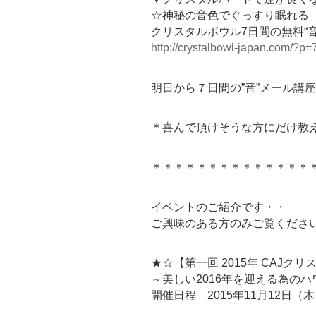
☆神秘の音色でぐっすり眠れる
クリスタルボウル7日間の無料“
http://crystalbowl-japan.com/?p=
明日から７日間の”音”メール講
＊喜んで頂けそうな方にだけ教
＊＊＊＊＊＊＊＊＊＊＊＊＊＊
イベントのご紹介です・・
ご興味のある方のみご覧くださ
★☆【第一回 2015年 CAJ
～美しい2016年を迎える為の
開催日程 2015年11月12日（