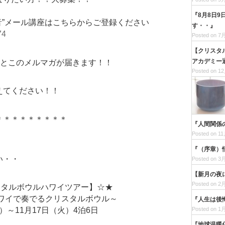
『8月8日9
音”メール講座はこちらからご登録ください
す・・』
74
Posted on 7月
【クリスタ
アカデミー通
座とこのメルマガが届きます！！
Posted on 12
えてください！！
＊＊＊＊＊＊＊＊＊
『人間関係
Posted on 11
『（序章）
い・・
Posted on 3月
【新月の夜
Posted on 2月
クリスタルボウルハワイツアー】☆★
ハワイで奏でるクリスタルボウル～
『人生は後
Posted on 1月
木）～11月17日（火）4泊6日
『地球温暖