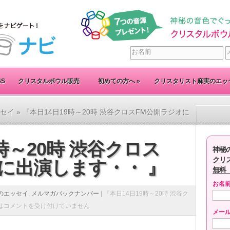
SS
クリスタルボウル販売
初めての方へ
»
クリスタリスト麻実のエッ
セイ
» 『本日14日19時～20時 渋谷クロスFM公開ラジオに
時～20時 渋谷クロス
神秘
クリ
に出演します・・ 』
無料
お名
のエッセイ
,
メルマガバックナンバー
|
『本日14日19時～20時 渋谷ク
は
コメントを受け付けていません
メー