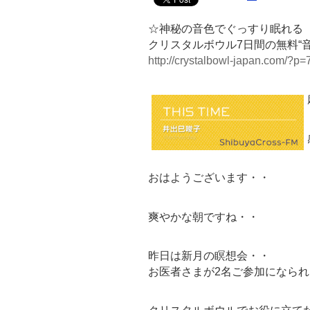
☆神秘の音色でぐっすり眠れる
クリスタルボウル7日間の無料“
http://crystalbowl-japan.com/?p=
おはようございます・・
爽やかな朝ですね・・
昨日は新月の瞑想会・・
お医者さまが2名ご参加になら