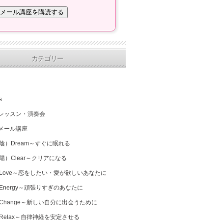
カテゴリー
s
レッスン・演奏会
メール講座
（陰）Dream～すぐに眠れる
（陽）Clear～クリアになる
 Love～恋をしたい・愛が欲しいあなたに
 Energy～頑張りすぎのあなたに
 Change～新しい自分に出会うために
 Relax～自律神経を安定させる