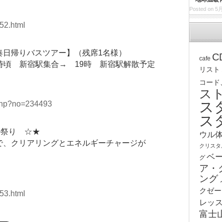
Posted on 5月
52.html
奏日帰りバスツアー】（残席1名様）
C
cafe
）8時頃 新宿駅集合→ 19時 新宿駅解散予定
リスト
コード
ス
ス
.php?no=234493
ス
ル祭り ☆★
ウル
で、クリアリングとエネルギーチャージが
クリスタ
ベ
グ
ア・
ング
クゼー
53.html
レッ
富士