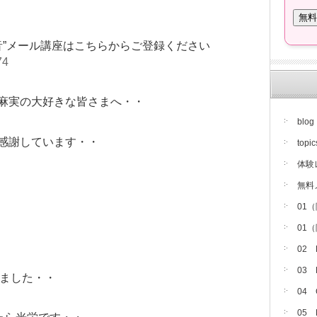
音”メール講座はこちらからご登録ください
74
麻実の大好きな皆さまへ・・
blog
感謝しています・・
topic
体験
無料
01
01
02
03
れました・・
04
05