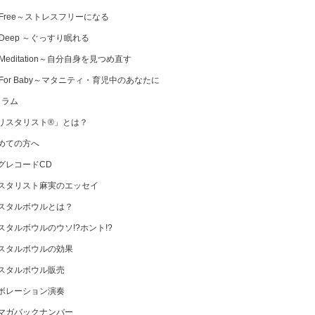
 Free～ストレスフリーになる
 Deep ～ぐっすり眠れる
Meditation～自分自身を見つめ直す
 For Baby～マタニティ・育児中のあなたに
コラム
リスタリスト®」とは？
めての方へ
グレコードCD
スタリスト麻実のエッセイ
スタルボウルとは？
スタルボウルのウソ!?ホント!?
スタルボウルの効果
スタルボウル販売
ボレーション演奏
マガバックナンバー