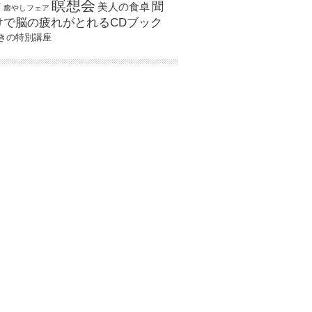
瞑想会
聞
ア
美人の食卓
癒やしフェア
けで脳の疲れがとれるCDブック
きの特別講座