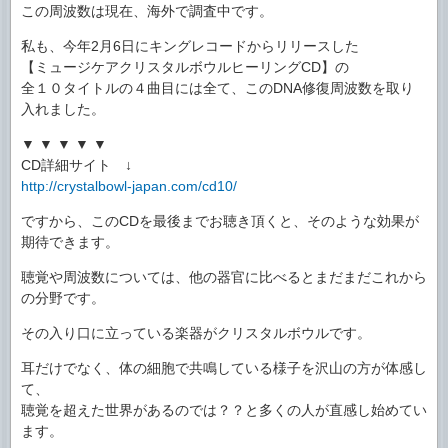
この周波数は現在、海外で調査中です。
私も、今年2月6日にキングレコードからリリースした
【ミュージケアクリスタルボウルヒーリングCD】の
全１０タイトルの４曲目には全て、このDNA修復周波数を取り
入れました。
▼ ▼ ▼ ▼ ▼
CD詳細サイト ↓
http://crystalbowl-japan.com/cd10/
ですから、このCDを最後までお聴き頂くと、そのような効果が
期待できます。
聴覚や周波数については、他の器官に比べるとまだまだこれから
の分野です。
その入り口に立っている楽器がクリスタルボウルです。
耳だけでなく、体の細胞で共鳴している様子を沢山の方が体感し
て、
聴覚を超えた世界があるのでは？？と多くの人が直感し始めてい
ます。