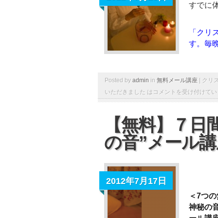
すでに
「クリ
す。毎
Posted by
admin
in
無料メール講座
|
クリ
いただきました は
コメントを受け付けてい
【無料】７日
の音”メール講
2012年7月17日
＜7つ
神秘の