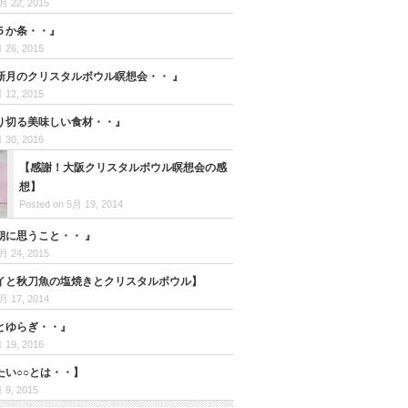
月 22, 2015
５か条・・』
 26, 2015
 新月のクリスタルボウル瞑想会・・ 』
 12, 2015
り切る美味しい食材・・』
 30, 2016
【感謝！大阪クリスタルボウル瞑想会の感
想】
Posted on 5月 19, 2014
朝に思うこと・・ 』
月 24, 2015
イと秋刀魚の塩焼きとクリスタルボウル】
月 17, 2014
とゆらぎ・・』
 19, 2016
たい○○とは・・】
 9, 2015