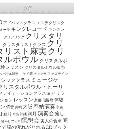
タグ
D
アドバンスクラス
エステクリスタ
キングレコード
キングレ
オーラ
クリスタリ
、
クリアリング
クリ
ト
クリスタリストクラス
クリ
タリスト麻実
タルボウル
クリスタルボ
体験レッスン
クリスタルボウル販売
ケイ素
ファステイン
ルボウル販売、
チャクラ
ミュージケ
ーシッククラス
クリスタルボウル・ヒーリ
メデイテーションクラス
リラ
ヨガ
レッスン
体験
ション
京都
仙酔島
奉納演奏
大阪
スン
倍音
宇宙
共鳴
演奏会
山
新月
満月
癒し
沖縄
水晶
瞑想会
聞
ア
美人の食卓
癒やしフェア
けで脳の疲れがとれるCDブック