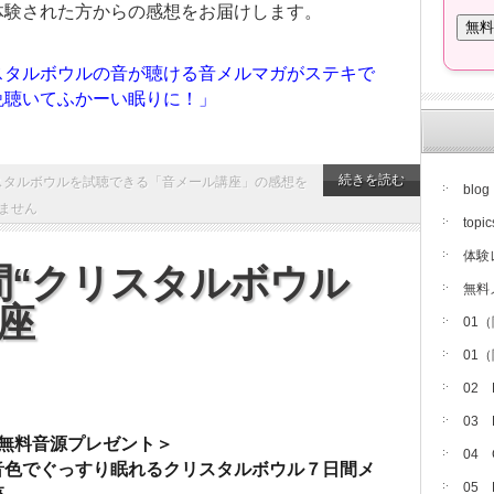
体験された方からの感想をお届けします。
スタルボウルの音が聴ける音メルマガがステキで
晩聴いてふかーい眠りに！」
続きを読む
スタルボウルを試聴できる「音メール講座」の感想を
blog
ません
topic
体験
間“クリスタルボウル
無料
座
01
01
02
03
の無料音源プレゼント＞
04
音色でぐっすり眠れるクリスタルボウル７日間メ
05