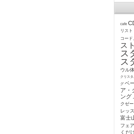
C
cafe
リスト
コード
ス
ス
ス
ウル
クリスタ
ベ
グ
ア・
ング
クゼー
レッ
富士
フェ
くだ