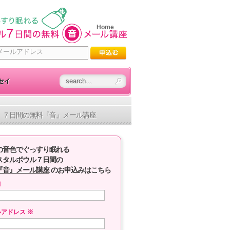
Home
セイ
７日間の無料『音』メール講座
の音色でぐっすり眠れる
スタルボウル７日間の
『音』メール講座
のお申込みはこちら
前
ルアドレス
※