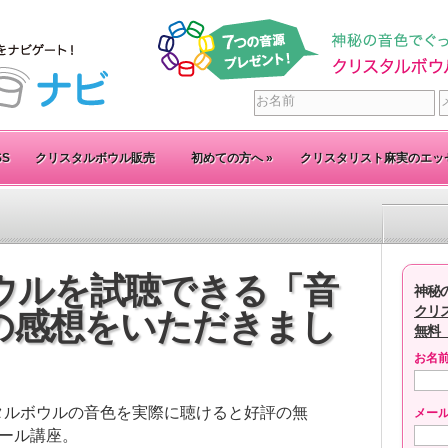
SS
クリスタルボウル販売
初めての方へ
»
クリスタリスト麻実のエッ
ウルを試聴できる「音
神秘
クリ
の感想をいただきまし
無料
お名
タルボウルの音色を実際に聴けると好評の無
メー
メール講座。