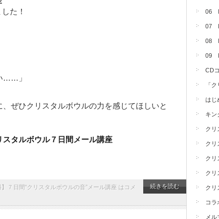
座
ました！
06
07
08 
09
CD
い……」
「ク
はじ
に、ぜひクリスタルボウルの力を感じてほしいと
キン
クリ
リスタルボウル７日間メール講座
クリ
クリ
クリ
続きを読む
料】７日間“クリスタルボウルの音”メール講座 は
コメ
クリ
コラ
メル