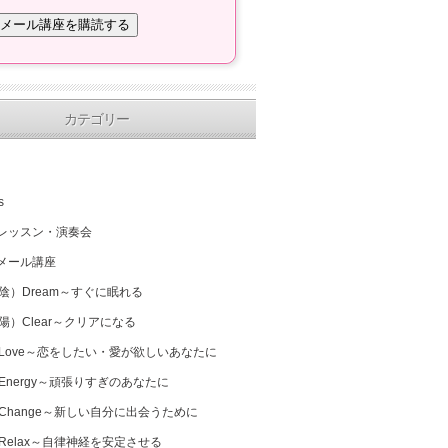
カテゴリー
s
レッスン・演奏会
メール講座
（陰）Dream～すぐに眠れる
（陽）Clear～クリアになる
 Love～恋をしたい・愛が欲しいあなたに
 Energy～頑張りすぎのあなたに
 Change～新しい自分に出会うために
 Relax～自律神経を安定させる