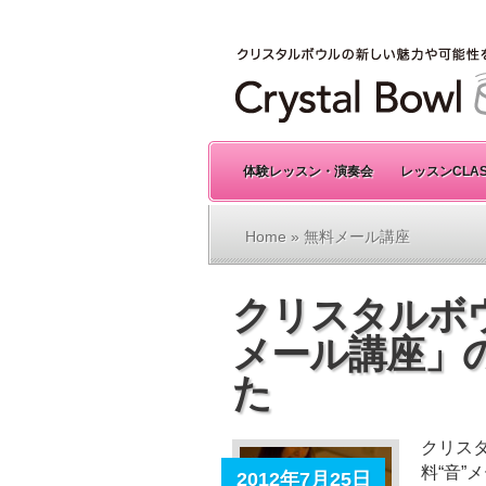
体験レッスン・演奏会
レッスンCLA
Home
» 無料メール講座
クリスタルボ
メール講座」
た
クリス
料“音”
2012年7月25日