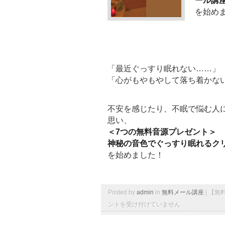
ール講
を始め
「最近ぐっすり眠れない……」
「心がもやもやして落ち着かな
不安を感じたり、不眠で悩む人
思い、
＜7つの無料音源プレゼント＞
神秘の音色でぐっすり眠れるク
を始めました！
Posted by
admin
in
無料メール講座
|
【無
ントを受け付けていません