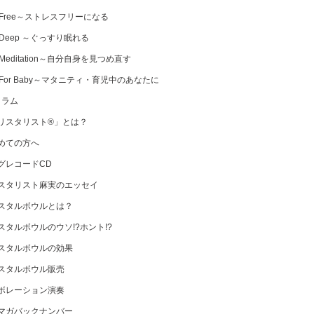
 Free～ストレスフリーになる
 Deep ～ぐっすり眠れる
Meditation～自分自身を見つめ直す
 For Baby～マタニティ・育児中のあなたに
コラム
リスタリスト®」とは？
めての方へ
グレコードCD
スタリスト麻実のエッセイ
スタルボウルとは？
スタルボウルのウソ!?ホント!?
スタルボウルの効果
スタルボウル販売
ボレーション演奏
マガバックナンバー