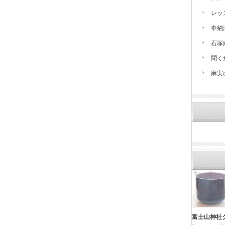
レッ
奉納
石塚
聞く
麻実
富士山神社