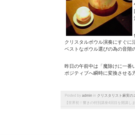
クリスタルボウル演奏にすぐに
ベストなボウル選びの為の音階
昨日の午前中は「魔除けに一番
ポジティブへ瞬時に変換させる
Posted by
admin
in
クリスタリスト麻実の
【世界初！響きの特別講座4回目を開講しま