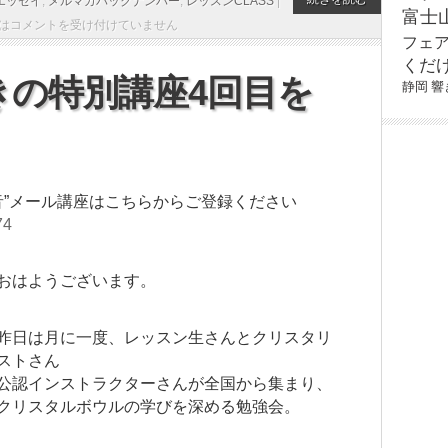
エッセイ
,
メルマガバックナンバー
,
レッスンCLASS
|
富士
は
コメントを受け付けていません
フェ
くだ
きの特別講座4回目を
静岡
響
】
音”メール講座はこちらからご登録ください
74
おはようございます。
昨日は月に一度、レッスン生さんとクリスタリ
ストさん
公認インストラクターさんが全国から集まり、
クリスタルボウルの学びを深める勉強会。