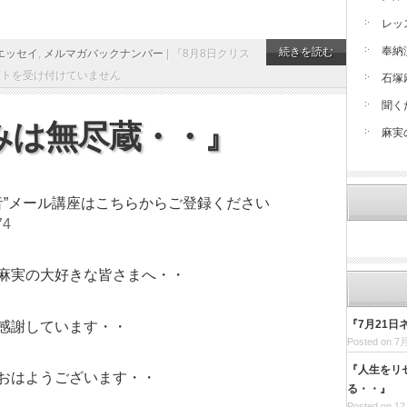
レッ
奉納
続きを読む
エッセイ
,
メルマガバックナンバー
|
『8月8日クリス
ントを受け付けていません
石塚
聞く
みは無尽蔵・・』
麻実
音”メール講座はこちらからご登録ください
74
麻実の大好きな皆さまへ・・
『7月21
感謝しています・・
Posted on 7月
『人生をリ
おはようございます・・
る・・』
Posted on 12