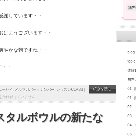
感謝しています・・
おはようございます・・
爽やかな朝ですね・・
blog
topic
す・・
体験
無料
01
続きを読む
エッセイ
,
メルマガバックナンバー
,
レッスンCLASS
|
を受け付けていません
01
02
リスタルボウルの新たな
03
04
05