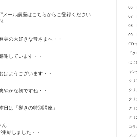
06
音”メール講座はこちらからご登録ください
07
74
08 
09
麻実の大好きな皆さまへ・・
CD
「ク
感謝しています・・
はじ
キン
おはようございます・・
クリ
クリ
爽やかな朝ですね・・
クリ
昨日は「響きの特別講座」
クリ
クリ
さん
コラ
が集結しました・・
メル