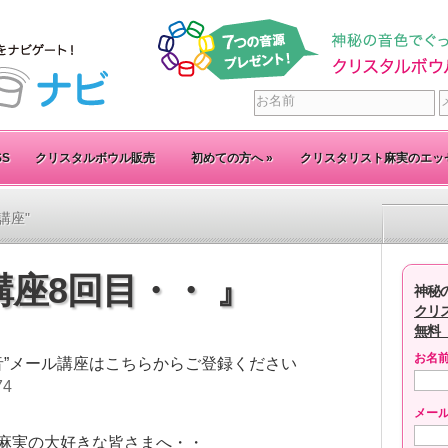
SS
クリスタルボウル販売
初めての方へ
»
クリスタリスト麻実のエッ
別講座"
座8回目・・ 』
神秘
クリ
無料
お名
音”メール講座はこちらからご登録ください
74
メー
麻実の大好きな皆さまへ・・