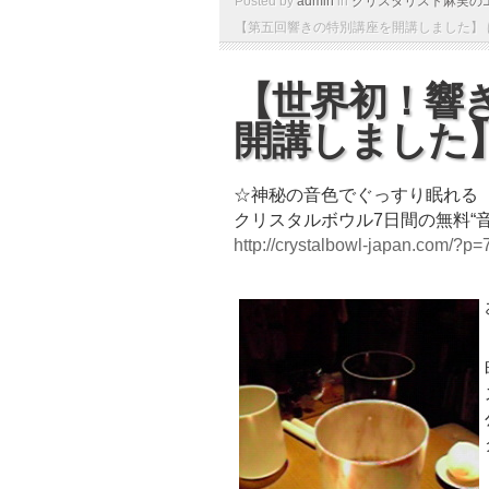
Posted by
admin
in
クリスタリスト麻実の
【第五回響きの特別講座を開講しました】 
【世界初！響
開講しました
☆神秘の音色でぐっすり眠れる
クリスタルボウル7日間の無料“
http://crystalbowl-japan.com/?p=