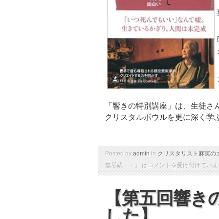
「響きの特別講座」は、生徒さ
クリスタルボウルを更に深く学
Posted by
admin
in
クリスタリスト麻実の
無尽蔵・・』 は
コメントを受け付けていま
【第五回響き
した】