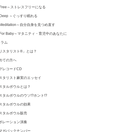
 Free～ストレスフリーになる
 Deep ～ぐっすり眠れる
Meditation～自分自身を見つめ直す
 For Baby～マタニティ・育児中のあなたに
コラム
リスタリスト®」とは？
めての方へ
グレコードCD
スタリスト麻実のエッセイ
スタルボウルとは？
スタルボウルのウソ!?ホント!?
スタルボウルの効果
スタルボウル販売
ボレーション演奏
マガバックナンバー