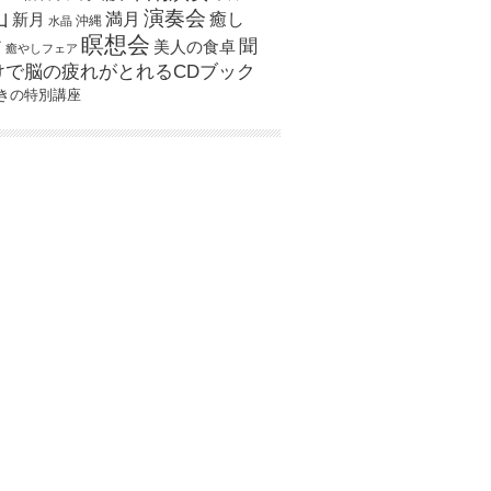
演奏会
山
新月
満月
癒し
沖縄
水晶
瞑想会
聞
ア
美人の食卓
癒やしフェア
けで脳の疲れがとれるCDブック
きの特別講座