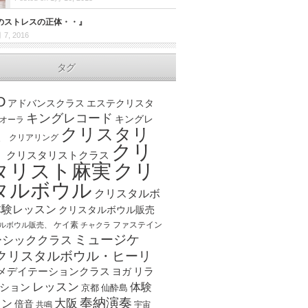
のストレスの正体・・』
 7, 2016
タグ
D
アドバンスクラス
エステクリスタ
キングレコード
キングレ
オーラ
クリスタリ
、
クリアリング
クリ
ト
クリスタリストクラス
クリ
タリスト麻実
タルボウル
クリスタルボ
体験レッスン
クリスタルボウル販売
ケイ素
ファステイン
ルボウル販売、
チャクラ
ミュージケ
ーシッククラス
クリスタルボウル・ヒーリ
メデイテーションクラス
リラ
ヨガ
レッスン
体験
ション
京都
仙酔島
奉納演奏
大阪
スン
倍音
宇宙
共鳴