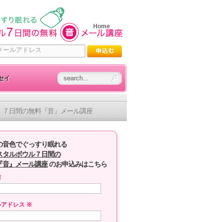
Home
セイ
７日間の無料『音』メール講座
の音色でぐっすり眠れる
スタルボウル７日間の
『音』メール講座
のお申込みはこちら
前
ルアドレス
※