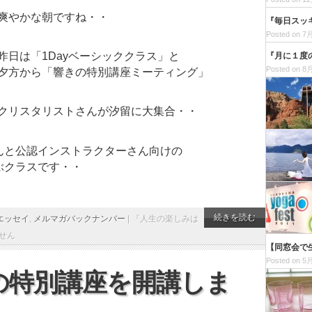
爽やかな朝ですね・・
『毎日スッ
Posted on 7月
昨日は「1Dayベーシッククラス」と
『月に１度
Posted on 8月
夕方から「響きの特別講座ミーティング」
クリスタリストさんが汐留に大集合・・
んと公認インストラクターさん向けの
ぶクラスです・・
続きを読む
エッセイ
,
メルマガバックナンバー
|
『人生の楽しみは
せん
【同窓会で
Posted on 5月
の特別講座を開講しま