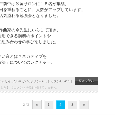
午前中は汐留サロンに１５名が集結。
回を重ねるごとに、人数がアップしています。
活気溢れる勉強会となりました。
作曲家の今先生にいらして頂き、
活用できる演奏のポイントや
の組み合わせの学びをしました。
いい音とは？ネガティブを
方法」についてのレクチャー。
続きを読む
エッセイ
,
メルマガバックナンバー
,
レッスンCLASS
|
した】 は
コメントを受け付けていません
2 / 3
«
1
2
3
»