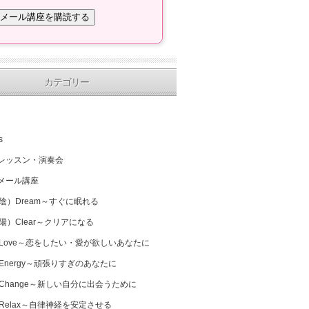
カテゴリー
s
レッスン・演奏会
メール講座
（陰）Dream～すぐに眠れる
（陽）Clear～クリアになる
 Love～恋をしたい・愛が欲しいあなたに
 Energy～頑張りすぎのあなたに
 Change～新しい自分に出会うために
 Relax～自律神経を安定させる