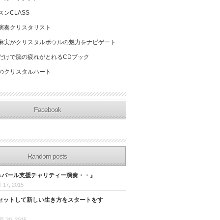
スンCLASS
演奏クリスタリスト
麻実がクリスタルボウルの魅力をナビゲート
だけで脳の疲れがとれるCDブック
のクリスタルハート
Facebook
Random posts
日ネパール支援チャリティー演奏・・』
 17, 2015
セットして新しい生き方をスタートをす
月 30, 2015