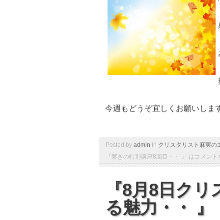
今週もどうぞ宜しくお願いしま
Posted by
admin
in
クリスタリスト麻実の
『響きの特別講座8回目・・ 』 は
コメント
『8月8日ク
る魅力・・ 』