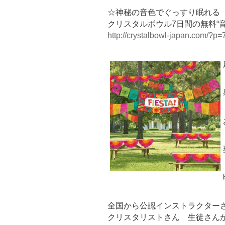
☆神秘の音色でぐっすり眠れる
クリスタルボウル7日間の無料“
http://crystalbowl-japan.com/?p=
全国から公認インストラクター
クリスタリストさん 生徒さん