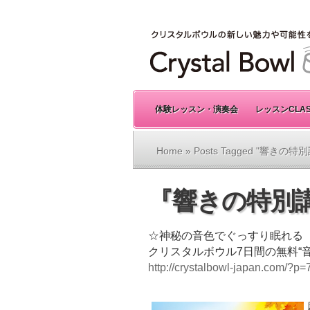
体験レッスン・演奏会
レッスンCLA
Home
» Posts Tagged "響きの特
『響きの特別講
☆神秘の音色でぐっすり眠れる
クリスタルボウル7日間の無料“
http://crystalbowl-japan.com/?p=