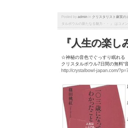
Posted by
admin
in
クリスタリスト麻実の
タルボウルの新たなる魅力・・ 』 は
コメ
『人生の楽し
☆神秘の音色でぐっすり眠れる
クリスタルボウル7日間の無料“
http://crystalbowl-japan.com/?p=