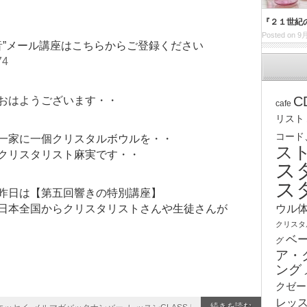
『２１世紀
Posted on 9月
音”メール講座はこちらからご登録ください
74
C
おはようございます・・
cafe
リスト
コード
一家に一個クリスタルボウルを・・
ス
クリスタリスト麻実です・・
ス
ス
昨日は【第五回響きの特別講座】
ウル
日本全国からクリスタリストさんや生徒さんが
クリスタ
ベ
グ
ア・
ング
クゼー
レッ
続きを読む