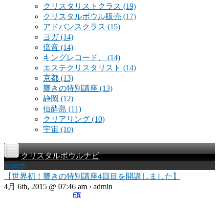
クリスタリストクラス
(19)
クリスタルボウル販売
(17)
アドバンスクラス
(15)
ヨガ
(14)
倍音
(14)
キングレコード、
(14)
エステクリスタリスト
(14)
京都
(13)
響きの特別講座
(13)
静岡
(12)
仙酔島
(11)
クリアリング
(10)
宇宙
(10)
クリスタルボウルナビ
Search
【世界初！響きの特別講座4回目を開講しました】
4月 6th, 2015 @ 07:46 am › admin