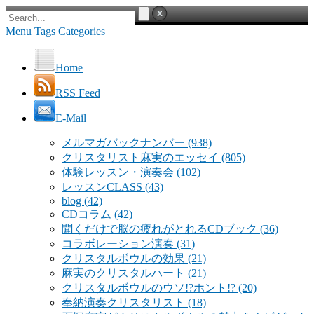
Menu
Tags
Categories
Home
RSS Feed
E-Mail
メルマガバックナンバー
(938)
クリスタリスト麻実のエッセイ
(805)
体験レッスン・演奏会
(102)
レッスンCLASS
(43)
blog
(42)
CDコラム
(42)
聞くだけで脳の疲れがとれるCDブック
(36)
コラボレーション演奏
(31)
クリスタルボウルの効果
(21)
麻実のクリスタルハート
(21)
クリスタルボウルのウソ!?ホント!?
(20)
奉納演奏クリスタリスト
(18)