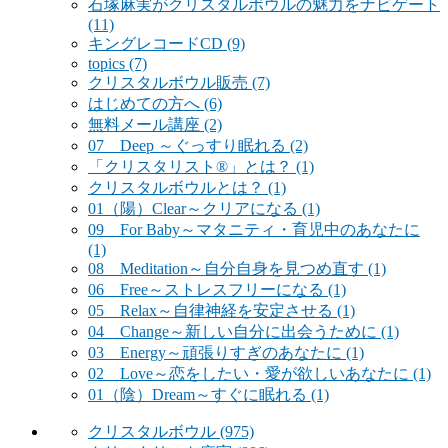
石塚麻実がクリスタルボウルの魅力をナビゲート
(11)
キングレコードCD
(9)
topics
(7)
クリスタルボウル販売
(7)
はじめての方へ
(6)
無料メール講座
(2)
07 Deep ～ぐっすり眠れる
(2)
「クリスタリスト®」とは？
(1)
クリスタルボウルとは？
(1)
01（陽）Clear～クリアになる
(1)
09 For Baby～マタニティ・育児中のあなたに
(1)
08 Meditation～自分自身を見つめ直す
(1)
06 Free～ストレスフリーになる
(1)
05 Relax～自律神経を安定させる
(1)
04 Change～新しい自分に出会うために
(1)
03 Energy～頑張りすぎのあなたに
(1)
02 Love～恋をしたい・愛が欲しいあなたに
(1)
01（陰）Dream～すぐに眠れる
(1)
クリスタルボウル
(975)