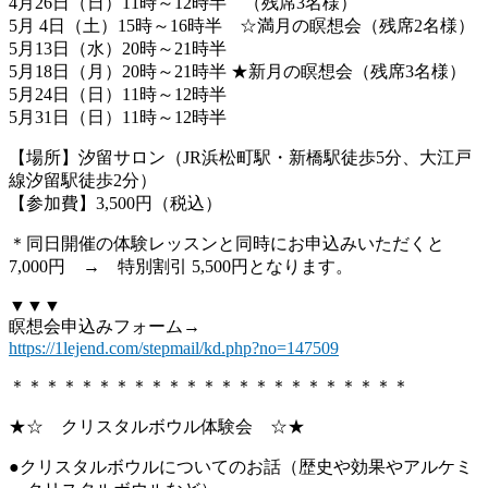
4月26日（日）11時～12時半 （残席3名様）
5月 4日（土）15時～16時半 ☆満月の瞑想会（残席2名様）
5月13日（水）20時～21時半
5月18日（月）20時～21時半 ★新月の瞑想会（残席3名様）
5月24日（日）11時～12時半
5月31日（日）11時～12時半
【場所】汐留サロン（JR浜松町駅・新橋駅徒歩5分、大江戸
線汐留駅徒歩2分）
【参加費】3,500円（税込）
＊同日開催の体験レッスンと同時にお申込みいただくと
7,000円 → 特別割引 5,500円となります。
▼▼▼
瞑想会申込みフォーム→
https://1lejend.com/stepmail/kd.php?no=147509
＊＊＊＊＊＊＊＊＊＊＊＊＊＊＊＊＊＊＊＊＊＊＊
★☆ クリスタルボウル体験会 ☆★
●クリスタルボウルについてのお話（歴史や効果やアルケミ