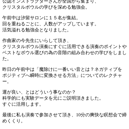
公認インストラクターさんが全国から集まり、
クリスタルボウルの学びを深める勉強会。
午前中は汐留サロンに１５名が集結。
回を重ねるごとに、人数がアップしています。
活気溢れる勉強会となりました。
作曲家の今先生にいらして頂き、
クリスタルボウル演奏にすぐに活用できる演奏のポイントや
ベストなボウル選びの為の音階の組み合わせの学びをしまし
た。
昨日の午前中は「魔除けに一番いい音とは？ネガティブを
ポジティブへ瞬時に変換させる方法」についてのレクチャ
ー。
運が良い、とはどういう事なのか？
科学的にも実験データを元にご説明頂きました。
すぐに活用します。
最後に私も演奏で参加させて頂き、10分の爽快な瞑想会で締
めくくり。