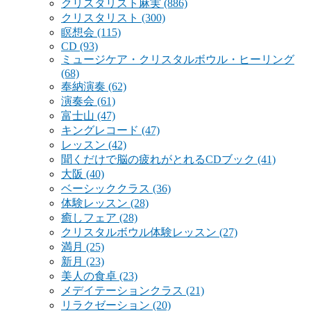
クリスタリスト麻実
(886)
クリスタリスト
(300)
瞑想会
(115)
CD
(93)
ミュージケア・クリスタルボウル・ヒーリング
(68)
奉納演奏
(62)
演奏会
(61)
富士山
(47)
キングレコード
(47)
レッスン
(42)
聞くだけで脳の疲れがとれるCDブック
(41)
大阪
(40)
ベーシッククラス
(36)
体験レッスン
(28)
癒しフェア
(28)
クリスタルボウル体験レッスン
(27)
満月
(25)
新月
(23)
美人の食卓
(23)
メデイテーションクラス
(21)
リラクゼーション
(20)