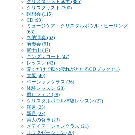
クリスタリスト麻実
(886)
クリスタリスト
(300)
瞑想会
(115)
CD
(93)
ミュージケア・クリスタルボウル・ヒーリング
(68)
奉納演奏
(62)
演奏会
(61)
富士山
(47)
キングレコード
(47)
レッスン
(42)
聞くだけで脳の疲れがとれるCDブック
(41)
大阪
(40)
ベーシッククラス
(36)
体験レッスン
(28)
癒しフェア
(28)
クリスタルボウル体験レッスン
(27)
満月
(25)
新月
(23)
美人の食卓
(23)
メデイテーションクラス
(21)
リラクゼーション
(20)