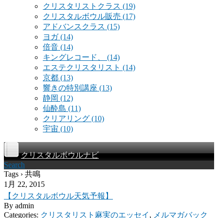
クリスタリストクラス
(19)
クリスタルボウル販売
(17)
アドバンスクラス
(15)
ヨガ
(14)
倍音
(14)
キングレコード、
(14)
エステクリスタリスト
(14)
京都
(13)
響きの特別講座
(13)
静岡
(12)
仙酔島
(11)
クリアリング
(10)
宇宙
(10)
クリスタルボウルナビ
Search
Tags › 共鳴
1月 22, 2015
【クリスタルボウル天気予報】
By
admin
Categories:
クリスタリスト麻実のエッセイ
,
メルマガバック