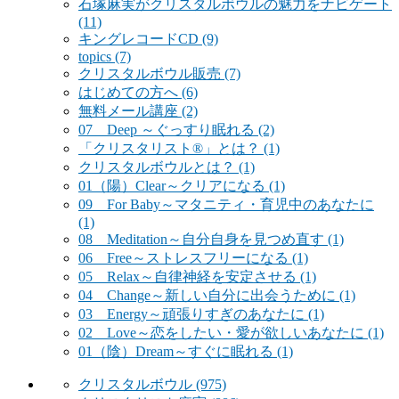
石塚麻実がクリスタルボウルの魅力をナビゲート
(11)
キングレコードCD
(9)
topics
(7)
クリスタルボウル販売
(7)
はじめての方へ
(6)
無料メール講座
(2)
07 Deep ～ぐっすり眠れる
(2)
「クリスタリスト®」とは？
(1)
クリスタルボウルとは？
(1)
01（陽）Clear～クリアになる
(1)
09 For Baby～マタニティ・育児中のあなたに
(1)
08 Meditation～自分自身を見つめ直す
(1)
06 Free～ストレスフリーになる
(1)
05 Relax～自律神経を安定させる
(1)
04 Change～新しい自分に出会うために
(1)
03 Energy～頑張りすぎのあなたに
(1)
02 Love～恋をしたい・愛が欲しいあなたに
(1)
01（陰）Dream～すぐに眠れる
(1)
クリスタルボウル
(975)