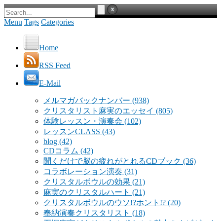
Menu
Tags
Categories
Home
RSS Feed
E-Mail
メルマガバックナンバー
(938)
クリスタリスト麻実のエッセイ
(805)
体験レッスン・演奏会
(102)
レッスンCLASS
(43)
blog
(42)
CDコラム
(42)
聞くだけで脳の疲れがとれるCDブック
(36)
コラボレーション演奏
(31)
クリスタルボウルの効果
(21)
麻実のクリスタルハート
(21)
クリスタルボウルのウソ!?ホント!?
(20)
奉納演奏クリスタリスト
(18)