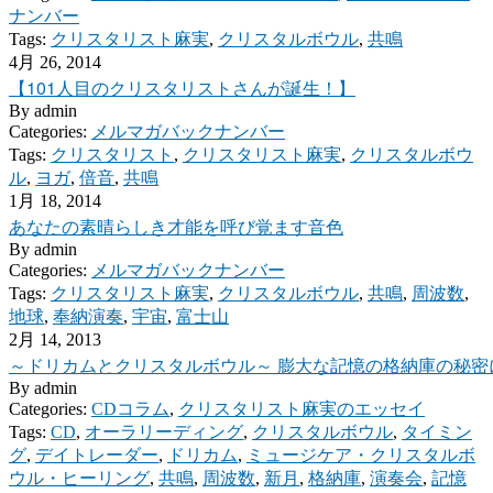
ナンバー
Tags:
クリスタリスト麻実
,
クリスタルボウル
,
共鳴
4月 26, 2014
【101人目のクリスタリストさんが誕生！】
By
admin
Categories:
メルマガバックナンバー
Tags:
クリスタリスト
,
クリスタリスト麻実
,
クリスタルボウ
ル
,
ヨガ
,
倍音
,
共鳴
1月 18, 2014
あなたの素晴らしき才能を呼び覚ます音色
By
admin
Categories:
メルマガバックナンバー
Tags:
クリスタリスト麻実
,
クリスタルボウル
,
共鳴
,
周波数
,
地球
,
奉納演奏
,
宇宙
,
富士山
2月 14, 2013
～ドリカムとクリスタルボウル～ 膨大な記憶の格納庫の秘密
By
admin
Categories:
CDコラム
,
クリスタリスト麻実のエッセイ
Tags:
CD
,
オーラリーディング
,
クリスタルボウル
,
タイミン
グ
,
デイトレーダー
,
ドリカム
,
ミュージケア・クリスタルボ
ウル・ヒーリング
,
共鳴
,
周波数
,
新月
,
格納庫
,
演奏会
,
記憶