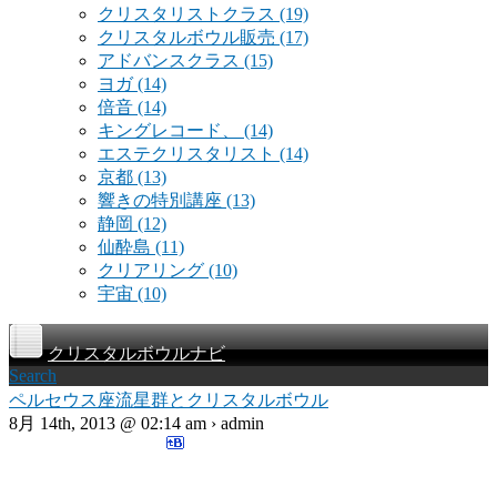
クリスタリストクラス
(19)
クリスタルボウル販売
(17)
アドバンスクラス
(15)
ヨガ
(14)
倍音
(14)
キングレコード、
(14)
エステクリスタリスト
(14)
京都
(13)
響きの特別講座
(13)
静岡
(12)
仙酔島
(11)
クリアリング
(10)
宇宙
(10)
クリスタルボウルナビ
Search
ペルセウス座流星群とクリスタルボウル
8月 14th, 2013 @ 02:14 am › admin