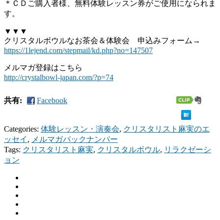
＊ＣＤご購入者様、無料体験レッスン券がご使用になられま
す。
▼▼▼
クリスタルボウルなお茶会＆体験会 申込みフォーム→
https://1lejend.com/stepmail/kd.php?no=147507
メルマガ登録はこちら
http://crystalbowl-japan.com/?p=74
共有:
Facebook
Categories:
体験レッスン・演奏会
,
クリスタリスト麻実のエ
ッセイ
,
メルマガバックナンバー
Tags:
クリスタリスト麻実
,
クリスタルボウル
,
リラクゼーシ
ョン