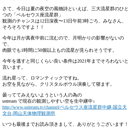
さて、今日は夏の夜空の風物詩といえば、三大流星群のひと
つの「ペルセウス座流星群」
観測のチャンスは12日深夜〜13日午前3時ごろ、みなさん、
そろそろですよ！！
今年は月が真夜中前に沈むので、月明かりの影響がないの
で、
肉眼でも1時間に50個以上もの流星が見られそうです。
今年を逃すと同じくらい良い条件は2021年までそろわないと
言います。
流れ星って、ロマンティックですね。
お空を見ながら、クリスタルボウル演奏して寝ます。
曇っててみえないようという人の為の
ustream で現在の観測しやすい空を生中継中↓
http://www.ustream.tv/channel/ペルセウス座流星群中継-国立天
文台-岡山天体物理観測所
いつも最後までお読み頂きまして、ありがとうございます！