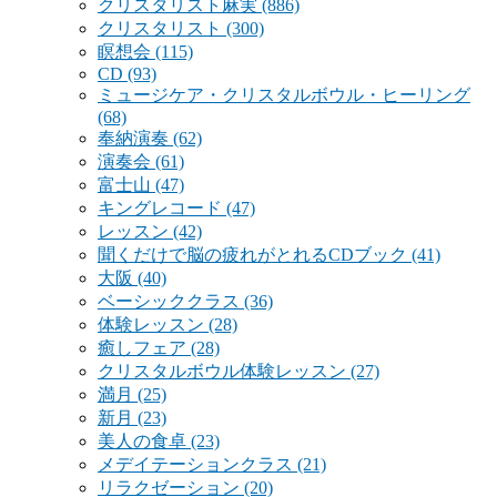
クリスタリスト麻実
(886)
クリスタリスト
(300)
瞑想会
(115)
CD
(93)
ミュージケア・クリスタルボウル・ヒーリング
(68)
奉納演奏
(62)
演奏会
(61)
富士山
(47)
キングレコード
(47)
レッスン
(42)
聞くだけで脳の疲れがとれるCDブック
(41)
大阪
(40)
ベーシッククラス
(36)
体験レッスン
(28)
癒しフェア
(28)
クリスタルボウル体験レッスン
(27)
満月
(25)
新月
(23)
美人の食卓
(23)
メデイテーションクラス
(21)
リラクゼーション
(20)