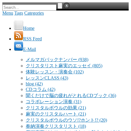
Menu
Tags
Categories
Home
RSS Feed
E-Mail
メルマガバックナンバー
(938)
クリスタリスト麻実のエッセイ
(805)
体験レッスン・演奏会
(102)
レッスンCLASS
(43)
blog
(42)
CDコラム
(42)
聞くだけで脳の疲れがとれるCDブック
(36)
コラボレーション演奏
(31)
クリスタルボウルの効果
(21)
麻実のクリスタルハート
(21)
クリスタルボウルのウソ!?ホント!?
(20)
奉納演奏クリスタリスト
(18)