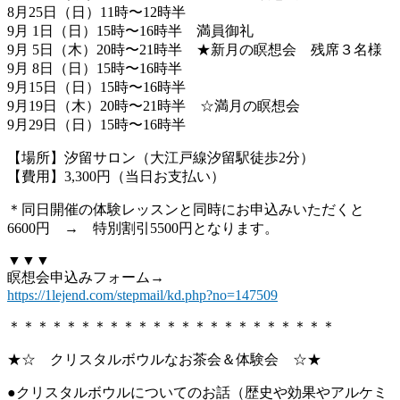
8月25日（日）11時〜12時半
9月 1日（日）15時〜16時半 満員御礼
9月 5日（木）20時〜21時半 ★新月の瞑想会 残席３名様
9月 8日（日）15時〜16時半
9月15日（日）15時〜16時半
9月19日（木）20時〜21時半 ☆満月の瞑想会
9月29日（日）15時〜16時半
【場所】汐留サロン（大江戸線汐留駅徒歩2分）
【費用】3,300円（当日お支払い）
＊同日開催の体験レッスンと同時にお申込みいただくと
6600円 → 特別割引5500円となります。
▼▼▼
瞑想会申込みフォーム→
https://1lejend.com/stepmail/kd.php?no=147509
＊＊＊＊＊＊＊＊＊＊＊＊＊＊＊＊＊＊＊＊＊＊＊
★☆ クリスタルボウルなお茶会＆体験会 ☆★
●クリスタルボウルについてのお話（歴史や効果やアルケミ