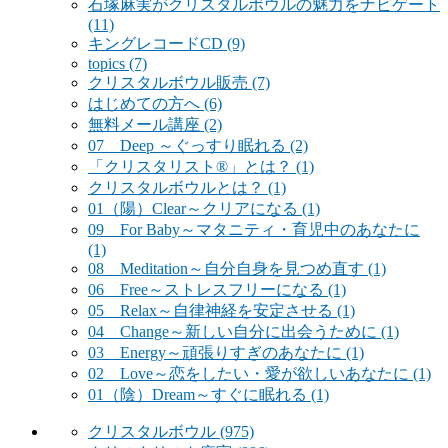
石塚麻実がクリスタルボウルの魅力をナビゲート
(11)
キングレコードCD
(9)
topics
(7)
クリスタルボウル販売
(7)
はじめての方へ
(6)
無料メール講座
(2)
07 Deep ～ぐっすり眠れる
(2)
「クリスタリスト®」とは？
(1)
クリスタルボウルとは？
(1)
01（陽）Clear～クリアになる
(1)
09 For Baby～マタニティ・育児中のあなたに
(1)
08 Meditation～自分自身を見つめ直す
(1)
06 Free～ストレスフリーになる
(1)
05 Relax～自律神経を安定させる
(1)
04 Change～新しい自分に出会うために
(1)
03 Energy～頑張りすぎのあなたに
(1)
02 Love～恋をしたい・愛が欲しいあなたに
(1)
01（陰）Dream～すぐに眠れる
(1)
クリスタルボウル
(975)