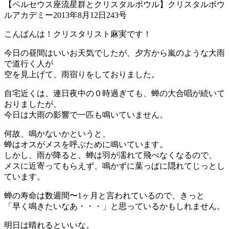
【ペルセウス座流星群とクリスタルボウル】クリスタルボウ
ルアカデミー2013年8月12日243号
こんばんは！クリスタリスト麻実です！
今日の昼間はいいお天気でしたが、夕方から嵐のような大雨
で道行く人が
空を見上げて、雨宿りをしておりました。
自宅近くは、連日夜中の０時過ぎても、蝉の大合唱が続いて
おりましたが、
今日は大雨の影響で一匹も鳴いていません。
何故、鳴かないかというと、
蝉はオスがメスを呼ぶために鳴いています。
しかし、雨が降ると、蝉は羽が濡れて飛べなくなるので、
メスに近寄ってもらえず、鳴かずに葉っぱに隠れてじっとし
ています。
蝉の寿命は数週間〜1ヶ月と言われているので、きっと
「早く鳴きたいなあ・・・」と思っているかもしれません。
明日は晴れるといいな。