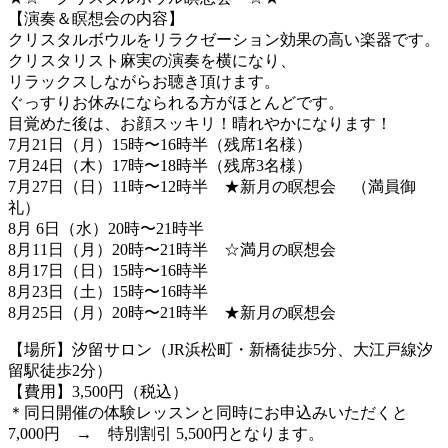
【演奏＆瞑想会の内容】
クリスタルボウルをリラクゼーション効果の高い楽器です。
クリスタリスト麻実の演奏を横になり、
リラックスしながらお聴き頂けます。
ぐっすりお休みになられる方がほとんどです。
目覚めた後は、お顔スッキリ！晴れやかになります！
7月21日（月）15時〜16時半（残席1名様）
7月24日（木）17時〜18時半（残席3名様）
7月27日（日）11時〜12時半 ★新月の瞑想会 （満員御
礼）
8月 6日（水）20時〜21時半
8月11日（月）20時〜21時半 ☆満月の瞑想会
8月17日（日）15時〜16時半
8月23日（土）15時〜16時半
8月25日（月）20時〜21時半 ★新月の瞑想会
【場所】汐留サロン（JR浜松町・新橋徒歩5分、大江戸線汐
留駅徒歩2分）
【費用】3,500円（税込）
＊同日開催の体験レッスンと同時にお申込みいただくと
7,000円 → 特別割引 5,500円となります。