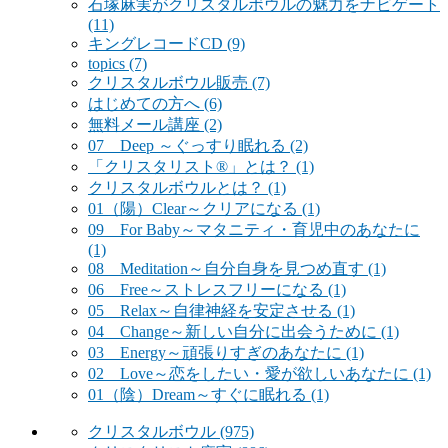
石塚麻実がクリスタルボウルの魅力をナビゲート
(11)
キングレコードCD
(9)
topics
(7)
クリスタルボウル販売
(7)
はじめての方へ
(6)
無料メール講座
(2)
07 Deep ～ぐっすり眠れる
(2)
「クリスタリスト®」とは？
(1)
クリスタルボウルとは？
(1)
01（陽）Clear～クリアになる
(1)
09 For Baby～マタニティ・育児中のあなたに
(1)
08 Meditation～自分自身を見つめ直す
(1)
06 Free～ストレスフリーになる
(1)
05 Relax～自律神経を安定させる
(1)
04 Change～新しい自分に出会うために
(1)
03 Energy～頑張りすぎのあなたに
(1)
02 Love～恋をしたい・愛が欲しいあなたに
(1)
01（陰）Dream～すぐに眠れる
(1)
クリスタルボウル
(975)