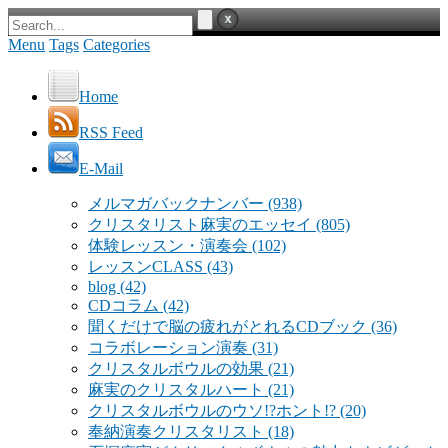
Menu
Tags
Categories
Home
RSS Feed
E-Mail
メルマガバックナンバー
(938)
クリスタリスト麻実のエッセイ
(805)
体験レッスン・演奏会
(102)
レッスンCLASS
(43)
blog
(42)
CDコラム
(42)
聞くだけで脳の疲れがとれるCDブック
(36)
コラボレーション演奏
(31)
クリスタルボウルの効果
(21)
麻実のクリスタルハート
(21)
クリスタルボウルのウソ!?ホント!?
(20)
奉納演奏クリスタリスト
(18)