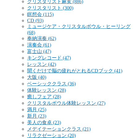
クリスタリスト麻実
(886)
クリスタリスト
(300)
瞑想会
(115)
CD
(93)
ミュージケア・クリスタルボウル・ヒーリング
(68)
奉納演奏
(62)
演奏会
(61)
富士山
(47)
キングレコード
(47)
レッスン
(42)
聞くだけで脳の疲れがとれるCDブック
(41)
大阪
(40)
ベーシッククラス
(36)
体験レッスン
(28)
癒しフェア
(28)
クリスタルボウル体験レッスン
(27)
満月
(25)
新月
(23)
美人の食卓
(23)
メデイテーションクラス
(21)
リラクゼーション
(20)