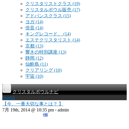
クリスタリストクラス
(19)
クリスタルボウル販売
(17)
アドバンスクラス
(15)
ヨガ
(14)
倍音
(14)
キングレコード、
(14)
エステクリスタリスト
(14)
京都
(13)
響きの特別講座
(13)
静岡
(12)
仙酔島
(11)
クリアリング
(10)
宇宙
(10)
クリスタルボウルナビ
Search
【今、一番大切な事とは？ 】
7月 19th, 2014 @ 10:35 pm › admin