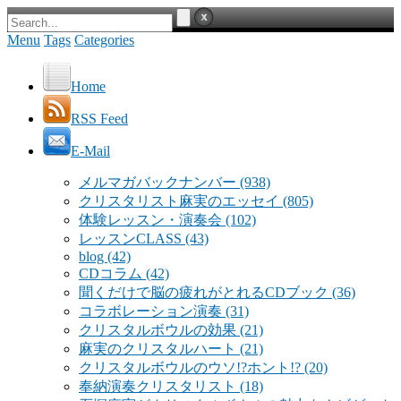
Menu
Tags
Categories
Home
RSS Feed
E-Mail
メルマガバックナンバー
(938)
クリスタリスト麻実のエッセイ
(805)
体験レッスン・演奏会
(102)
レッスンCLASS
(43)
blog
(42)
CDコラム
(42)
聞くだけで脳の疲れがとれるCDブック
(36)
コラボレーション演奏
(31)
クリスタルボウルの効果
(21)
麻実のクリスタルハート
(21)
クリスタルボウルのウソ!?ホント!?
(20)
奉納演奏クリスタリスト
(18)