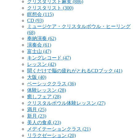
クリスタリスト麻実
(886)
クリスタリスト
(300)
瞑想会
(115)
CD
(93)
ミュージケア・クリスタルボウル・ヒーリング
(68)
奉納演奏
(62)
演奏会
(61)
富士山
(47)
キングレコード
(47)
レッスン
(42)
聞くだけで脳の疲れがとれるCDブック
(41)
大阪
(40)
ベーシッククラス
(36)
体験レッスン
(28)
癒しフェア
(28)
クリスタルボウル体験レッスン
(27)
満月
(25)
新月
(23)
美人の食卓
(23)
メデイテーションクラス
(21)
リラクゼーション
(20)