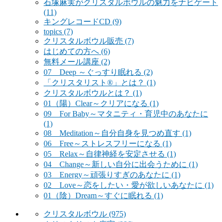
石塚麻実がクリスタルボウルの魅力をナビゲート
(11)
キングレコードCD
(9)
topics
(7)
クリスタルボウル販売
(7)
はじめての方へ
(6)
無料メール講座
(2)
07 Deep ～ぐっすり眠れる
(2)
「クリスタリスト®」とは？
(1)
クリスタルボウルとは？
(1)
01（陽）Clear～クリアになる
(1)
09 For Baby～マタニティ・育児中のあなたに
(1)
08 Meditation～自分自身を見つめ直す
(1)
06 Free～ストレスフリーになる
(1)
05 Relax～自律神経を安定させる
(1)
04 Change～新しい自分に出会うために
(1)
03 Energy～頑張りすぎのあなたに
(1)
02 Love～恋をしたい・愛が欲しいあなたに
(1)
01（陰）Dream～すぐに眠れる
(1)
クリスタルボウル
(975)