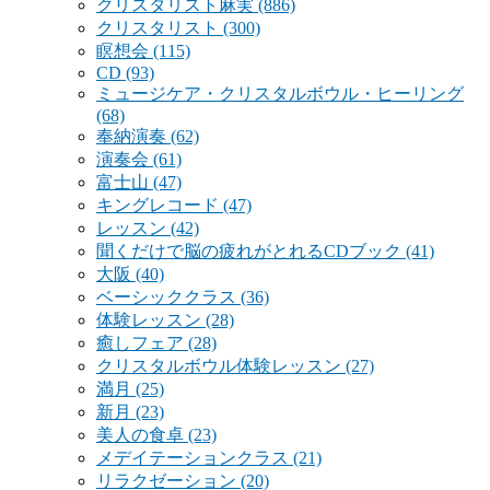
クリスタリスト麻実
(886)
クリスタリスト
(300)
瞑想会
(115)
CD
(93)
ミュージケア・クリスタルボウル・ヒーリング
(68)
奉納演奏
(62)
演奏会
(61)
富士山
(47)
キングレコード
(47)
レッスン
(42)
聞くだけで脳の疲れがとれるCDブック
(41)
大阪
(40)
ベーシッククラス
(36)
体験レッスン
(28)
癒しフェア
(28)
クリスタルボウル体験レッスン
(27)
満月
(25)
新月
(23)
美人の食卓
(23)
メデイテーションクラス
(21)
リラクゼーション
(20)