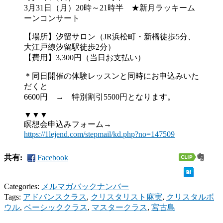
3月31日（月）20時～21時半 ★新月ラッキーム
ーンコンサート
【場所】汐留サロン（JR浜松町・新橋徒歩5分、
大江戸線汐留駅徒歩2分）
【費用】3,300円（当日お支払い）
＊同日開催の体験レッスンと同時にお申込みいた
だくと
6600円 → 特別割引5500円となります。
▼▼▼
瞑想会申込みフォーム→
https://1lejend.com/stepmail/
kd.php?no=147509
共有:
Facebook
Categories:
メルマガバックナンバー
Tags:
アドバンスクラス
,
クリスタリスト麻実
,
クリスタルボ
ウル
,
ベーシッククラス
,
マスタークラス
,
宮古島