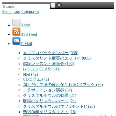
Menu
Tags
Categories
Home
RSS Feed
E-Mail
メルマガバックナンバー
(938)
クリスタリスト麻実のエッセイ
(805)
体験レッスン・演奏会
(102)
レッスンCLASS
(43)
blog
(42)
CDコラム
(42)
聞くだけで脳の疲れがとれるCDブック
(36)
コラボレーション演奏
(31)
クリスタルボウルの効果
(21)
麻実のクリスタルハート
(21)
クリスタルボウルのウソ!?ホント!?
(20)
奉納演奏クリスタリスト
(18)