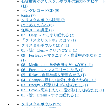
石塚麻実がクリスタルボウルの魅力をナビゲート
(11)
キングレコードCD
(9)
topics
(7)
クリスタルボウル販売
(7)
はじめての方へ
(6)
無料メール講座
(2)
07 Deep ～ぐっすり眠れる
(2)
「クリスタリスト®」とは？
(1)
クリスタルボウルとは？
(1)
01（陽）Clear～クリアになる
(1)
09 For Baby～マタニティ・育児中のあなたに
(1)
08 Meditation～自分自身を見つめ直す
(1)
06 Free～ストレスフリーになる
(1)
05 Relax～自律神経を安定させる
(1)
04 Change～新しい自分に出会うために
(1)
03 Energy～頑張りすぎのあなたに
(1)
02 Love～恋をしたい・愛が欲しいあなたに
(1)
01（陰）Dream～すぐに眠れる
(1)
クリスタルボウル
(975)