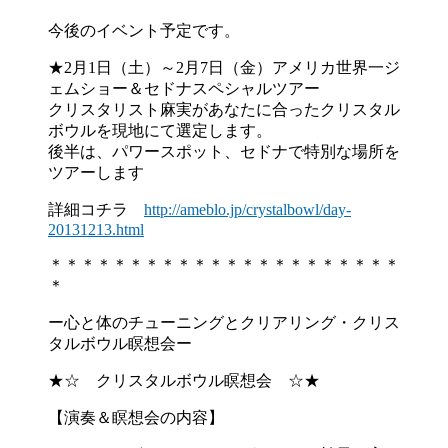
今後のイベント予定です。
★2月1日（土）～2月7日（金）アメリカ世界一ジ
ェムショー＆
セドナスペシャルツアー
クリスタリスト麻実があなたに合ったクリスタル
ボウルを現地にて
選定します。
後半は、パワースポット、セドナで特別な場所を
ツアーします
詳細コチラ
http://ameblo.jp/crystalbowl/
day-
20131213.html
＊＊＊＊＊＊＊＊＊＊＊＊＊＊＊＊＊＊＊＊＊＊
＊
ー心と体のチューニングとクリアリング・
クリス
タルボウル瞑想会ー
★☆ クリスタルボウル瞑想会 ☆★
【演奏＆瞑想会の内容】