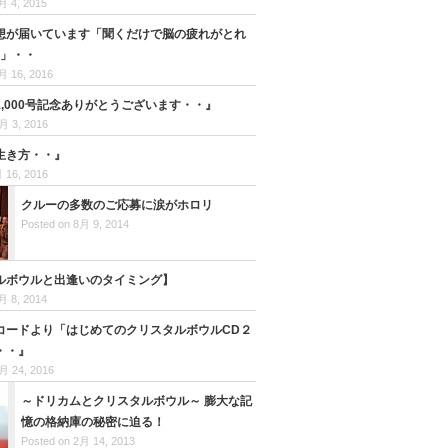
月 4, 2015
想が届いています「聞くだけで脳の疲れがとれ
ク」・・
月 16, 2016
,000号記念ありがとうございます・・』
月 3, 2016
生き方・・』
 16, 2016
クルーの多数のご応募に涙がホロリ
Posted on 8月 9, 2014
ルボウルと出逢いのタイミング】
月 8, 2014
コードより「はじめてのクリスタルボウルCD２
・・』
月 24, 2016
～ドリカムとクリスタルボウル～ 膨大な記
憶の格納庫の秘密に迫る！
Posted on 2月 14, 2013