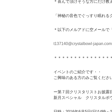
＊喜んで頂けそうな方にだけ教
「神秘の音色でぐっすり眠れるク
＊以下のメルアドに空メールで
t137140@crystalbowl-japan.com
＊＊＊＊＊＊＊＊＊＊＊＊＊＊
イベントのご紹介です・・
ご興味のある方のみご覧くださ
ー第７回クリスタリストお披露
新月スペシャル クリスタルボ
日時：2016年6月5日(日)14時～