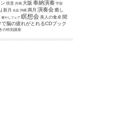
奉納演奏
大阪
スン
倍音
宇宙
共鳴
演奏会
山
新月
満月
癒し
沖縄
水晶
瞑想会
聞
ア
美人の食卓
癒やしフェア
けで脳の疲れがとれるCDブック
きの特別講座