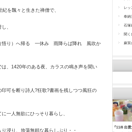
レッ
世紀を飄々と生きた禅僧で、
奉納
石塚
対し、
聞く
麻実
（悟り）へ帰る 一休み 雨降らば降れ 風吹か
は、1420年のある夜、カラスの鳴き声を聞い
の印可を断り詩人?狂歌?書画を残しつつ風狂の
てに一人無欲にひっそり暮らし、
『11/8 
入り浸り、放蕩無頼な暮らしぶり・・