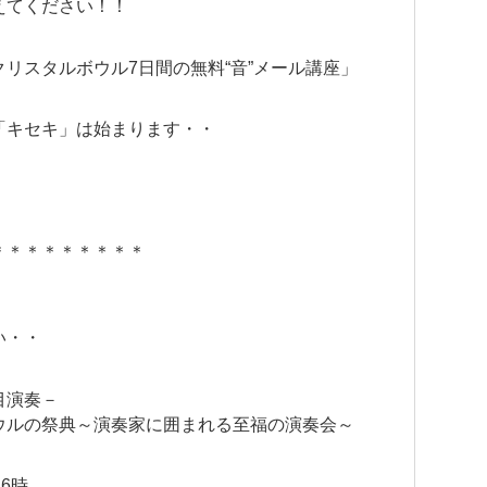
えてください！！
リスタルボウル7日間の無料“音”メール講座」
「キセキ」は始まります・・
＊＊＊＊＊＊＊＊＊
い・・
目演奏－
ウルの祭典～演奏家に囲まれる至福の演奏会～
16時