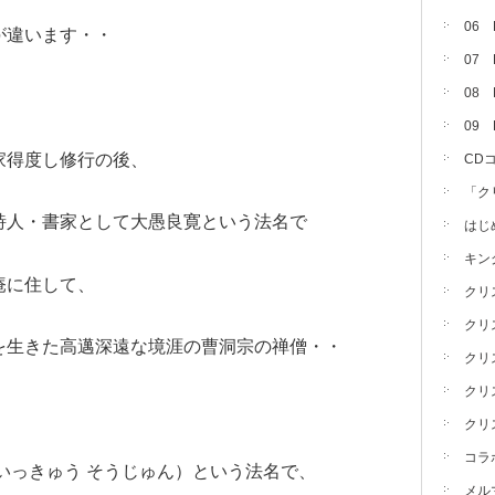
06
が違います・・
07
08 
09
家得度し修行の後、
CD
「ク
詩人・書家として大愚良寛という法名で
はじ
キン
庵に住して、
クリ
クリ
を生きた高邁深遠な境涯の曹洞宗の禅僧・・
クリ
クリ
クリ
コラ
いっきゅう そうじゅん）という法名で、
メル