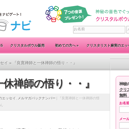
SS
クリスタルボウル販売
初めての方へ
»
クリスタリスト麻実のエッ
セイ
» 『良寛禅師と一休禅師の悟り・・』
一休禅師の悟り・・』
神秘
クリ
無料
のエッセイ
,
メルマガバックナンバー
|
『良寛禅師と一休禅師の悟
お名
ん
メー