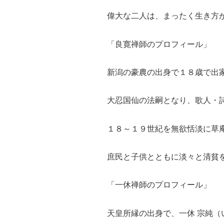
偉大な二人は、まったく生き方
「良寛禅師のプロフィール」
新潟の豪農の出身で１８歳で出
大忍国仙の法嗣となり、歌人・
１８～１９世紀を無欲恬淡に草
庶民と子供とともに淡々と清貧
「一休禅師のプロフィール」
天皇所縁の出身で、一休 宗純（