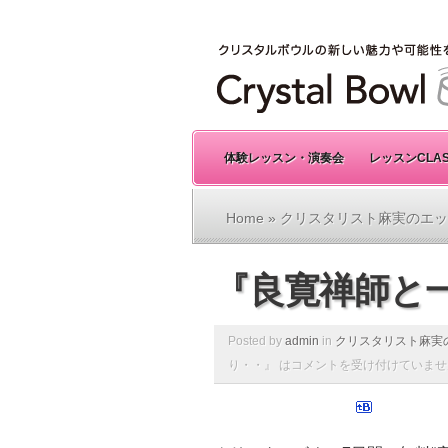
体験レッスン・演奏会
レッスンCLA
Home
»
クリスタリスト麻実のエッ
『良寛禅師と
Posted by
admin
in
クリスタリスト麻実
り・・』 は
コメントを受け付けていませ