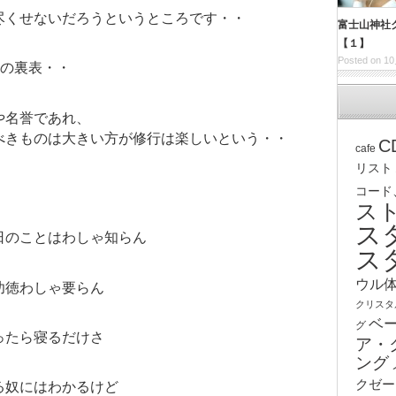
尽くせないだろうというところです・・
富士山神社
【１】
Posted on 10
紙の裏表・・
や名誉であれ、
べきものは大きい方が修行は楽しいという・・
C
cafe
リスト
コード
ス
ス
日のことはわしゃ知らん
ス
ウル
功徳わしゃ要らん
クリスタ
ベ
グ
ったら寝るだけさ
ア・
ング
クゼー
る奴にはわかるけど