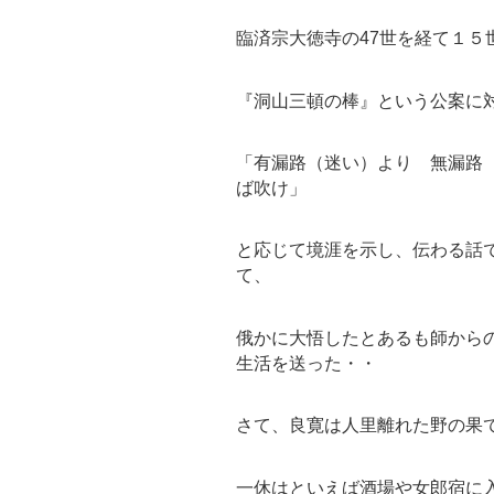
臨済宗大徳寺の47世を経て１５
『洞山三頓の棒』という公案に
「有漏路（迷い）より 無漏路
ば吹け」
と応じて境涯を示し、伝わる話で
て、
俄かに大悟したとあるも師から
生活を送った・・
さて、良寛は人里離れた野の果
一休はといえば酒場や女郎宿に