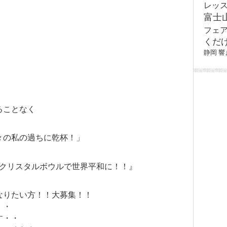
レッ
富士
フェ
くだ
静岡
響
ることなく
々の私の過ちに乾杯！」
個クリスタルボウルで世界平和に！！』
なりたい方！！大募集！！
・・
す・・