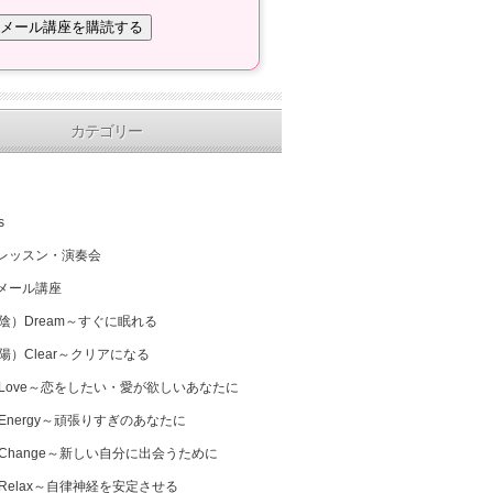
カテゴリー
s
レッスン・演奏会
メール講座
（陰）Dream～すぐに眠れる
（陽）Clear～クリアになる
 Love～恋をしたい・愛が欲しいあなたに
 Energy～頑張りすぎのあなたに
 Change～新しい自分に出会うために
 Relax～自律神経を安定させる