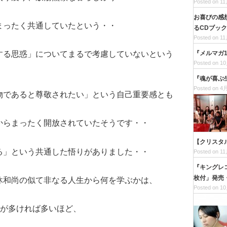
Posted on 11
お喜びの感
まったく共通していたという・・
るCDブッ
Posted on 11
『メルマガ1
する思惑」についてまるで考慮していないという
Posted on 10
『魂が喜ぶ
Posted on 4月
物であると尊敬されたい」という自己重要感とも
からまったく開放されていたそうです・・
【クリスタ
る」という共通した悟りがありました・・
Posted on 11
『キングレ
枚付」発売
休和尚の似て非なる人生から何を学ぶかは、
Posted on 10
”が多ければ多いほど、