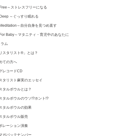
 Free～ストレスフリーになる
 Deep ～ぐっすり眠れる
Meditation～自分自身を見つめ直す
 For Baby～マタニティ・育児中のあなたに
コラム
リスタリスト®」とは？
めての方へ
グレコードCD
スタリスト麻実のエッセイ
スタルボウルとは？
スタルボウルのウソ!?ホント!?
スタルボウルの効果
スタルボウル販売
ボレーション演奏
マガバックナンバー