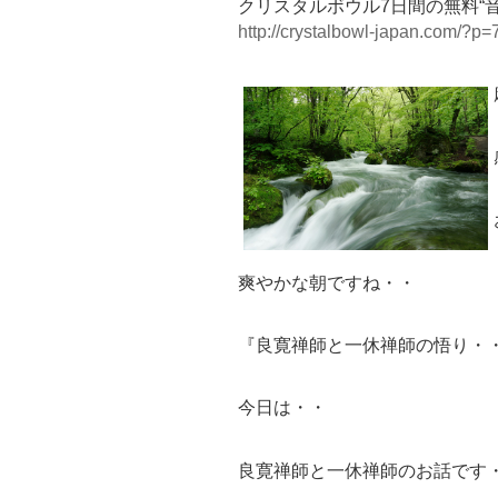
クリスタルボウル7日間の無料“
http://crystalbowl-japan.com/?p=
爽やかな朝ですね・・
『良寛禅師と一休禅師の悟り・
今日は・・
良寛禅師と一休禅師のお話です