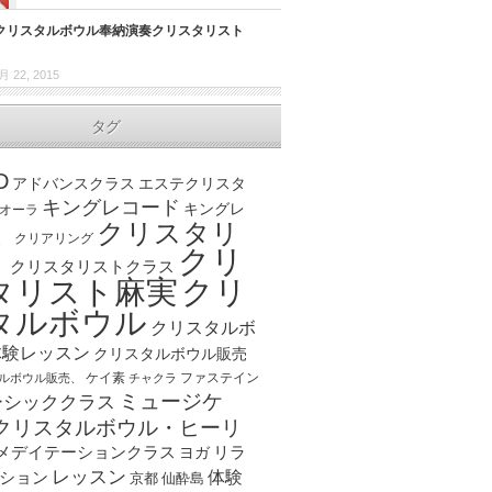
クリスタルボウル奉納演奏クリスタリスト
月 22, 2015
タグ
D
アドバンスクラス
エステクリスタ
キングレコード
キングレ
オーラ
クリスタリ
、
クリアリング
クリ
ト
クリスタリストクラス
クリ
タリスト麻実
タルボウル
クリスタルボ
体験レッスン
クリスタルボウル販売
ケイ素
ファステイン
ルボウル販売、
チャクラ
ミュージケ
ーシッククラス
クリスタルボウル・ヒーリ
メデイテーションクラス
リラ
ヨガ
レッスン
体験
ション
京都
仙酔島