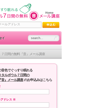
Home
セイ
７日間の無料『音』メール講座
の音色でぐっすり眠れる
スタルボウル７日間の
『音』メール講座
のお申込みはこちら
前
ルアドレス
※