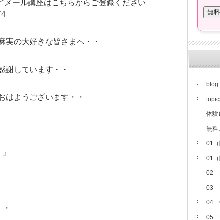
音”メール講座はこちらからご登録ください
74
麻実の大好きな皆さまへ・・
感謝しています・・
blog
おはようございます・・
topic
体験
無料
01
・』
01
02
03
04
・・
05