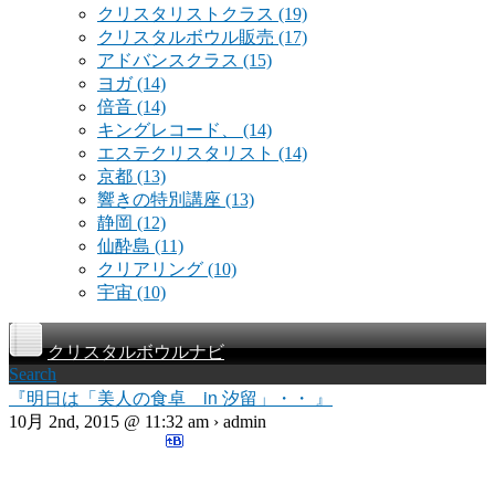
クリスタリストクラス
(19)
クリスタルボウル販売
(17)
アドバンスクラス
(15)
ヨガ
(14)
倍音
(14)
キングレコード、
(14)
エステクリスタリスト
(14)
京都
(13)
響きの特別講座
(13)
静岡
(12)
仙酔島
(11)
クリアリング
(10)
宇宙
(10)
クリスタルボウルナビ
Search
『明日は「美人の食卓 in 汐留」・・ 』
10月 2nd, 2015 @ 11:32 am › admin