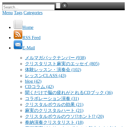
Menu
Tags
Categories
Home
RSS Feed
E-Mail
メルマガバックナンバー
(938)
クリスタリスト麻実のエッセイ
(805)
体験レッスン・演奏会
(102)
レッスンCLASS
(43)
blog
(42)
CDコラム
(42)
聞くだけで脳の疲れがとれるCDブック
(36)
コラボレーション演奏
(31)
クリスタルボウルの効果
(21)
麻実のクリスタルハート
(21)
クリスタルボウルのウソ!?ホント!?
(20)
奉納演奏クリスタリスト
(18)