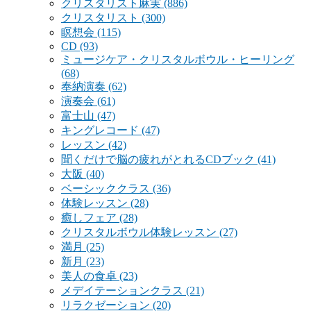
クリスタリスト麻実
(886)
クリスタリスト
(300)
瞑想会
(115)
CD
(93)
ミュージケア・クリスタルボウル・ヒーリング
(68)
奉納演奏
(62)
演奏会
(61)
富士山
(47)
キングレコード
(47)
レッスン
(42)
聞くだけで脳の疲れがとれるCDブック
(41)
大阪
(40)
ベーシッククラス
(36)
体験レッスン
(28)
癒しフェア
(28)
クリスタルボウル体験レッスン
(27)
満月
(25)
新月
(23)
美人の食卓
(23)
メデイテーションクラス
(21)
リラクゼーション
(20)