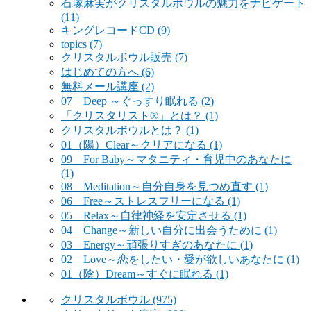
石塚麻実がクリスタルボウルの魅力をナビゲート
(11)
キングレコードCD
(9)
topics
(7)
クリスタルボウル販売
(7)
はじめての方へ
(6)
無料メール講座
(2)
07 Deep ～ぐっすり眠れる
(2)
「クリスタリスト®」とは？
(1)
クリスタルボウルとは？
(1)
01（陽）Clear～クリアになる
(1)
09 For Baby～マタニティ・育児中のあなたに
(1)
08 Meditation～自分自身を見つめ直す
(1)
06 Free～ストレスフリーになる
(1)
05 Relax～自律神経を安定させる
(1)
04 Change～新しい自分に出会うために
(1)
03 Energy～頑張りすぎのあなたに
(1)
02 Love～恋をしたい・愛が欲しいあなたに
(1)
01（陰）Dream～すぐに眠れる
(1)
クリスタルボウル
(975)