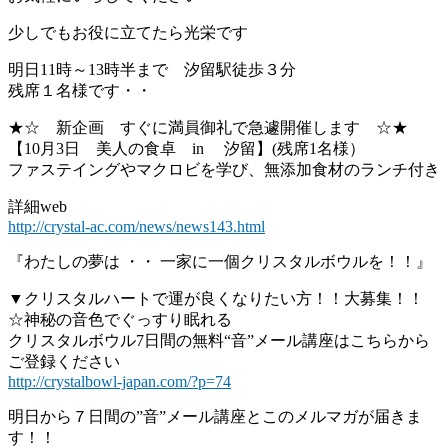
少しでもお役に立てたら光栄です
明日11時～13時半まで 汐留駅徒歩３分
残席１名様です・・
★☆ 新企画 すぐに満員御礼で急遽開催します ☆★
【10月3日 美人の食卓 in 汐留】(残席1名様）
ファステイングやマクロビを学び、無添加食材のランチ付き
詳細web
http://crystal-ac.com/news/news143.html
『わたしの夢は ・・ 一家に一個クリスタルボウルを！！』
▼クリスタルハートで運が良くなりたい方！！大募集！！
☆神秘の音色でぐっすり眠れる
クリスタルボウル7日間の無料“音”メール講座はこちらから
ご登録ください
http://crystalbowl-japan.com/?p=74
明日から７日間の”音”メール講座とこのメルマガが届きま
す！！