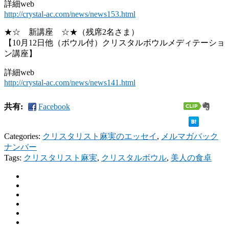
詳細web
http://crystal-ac.com/news/news153.html
★☆ 新講座 ☆★（残席2名さま）
【10月12日他（ボウル付）クリスタルボウルメディテーショ
ン講座】
詳細web
http://crystal-ac.com/news/news141.html
共有:
Facebook
Categories:
クリスタリスト麻実のエッセイ
,
メルマガバック
ナンバー
Tags:
クリスタリスト麻実
,
クリスタルボウル
,
美人の食卓