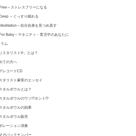
 Free～ストレスフリーになる
 Deep ～ぐっすり眠れる
Meditation～自分自身を見つめ直す
 For Baby～マタニティ・育児中のあなたに
コラム
リスタリスト®」とは？
めての方へ
グレコードCD
スタリスト麻実のエッセイ
スタルボウルとは？
スタルボウルのウソ!?ホント!?
スタルボウルの効果
スタルボウル販売
ボレーション演奏
マガバックナンバー