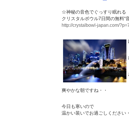
☆神秘の音色でぐっすり眠れる
クリスタルボウル7日間の無料“
http://crystalbowl-japan.com/?p=
爽やかな朝ですね・・
今日も寒いので
温かい装いでお過ごしください