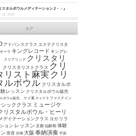
リスタルボウルメディテーション 2・・』
 19, 2016
タグ
D
アドバンスクラス
エステクリスタ
キングレコード
キングレ
オーラ
クリスタリ
、
クリアリング
クリ
ト
クリスタリストクラス
クリ
タリスト麻実
タルボウル
クリスタルボ
体験レッスン
クリスタルボウル販売
ケイ素
ファステイン
ルボウル販売、
チャクラ
ミュージケ
ーシッククラス
クリスタルボウル・ヒーリ
メデイテーションクラス
リラ
ヨガ
レッスン
体験
ション
京都
仙酔島
奉納演奏
大阪
スン
倍音
宇宙
共鳴