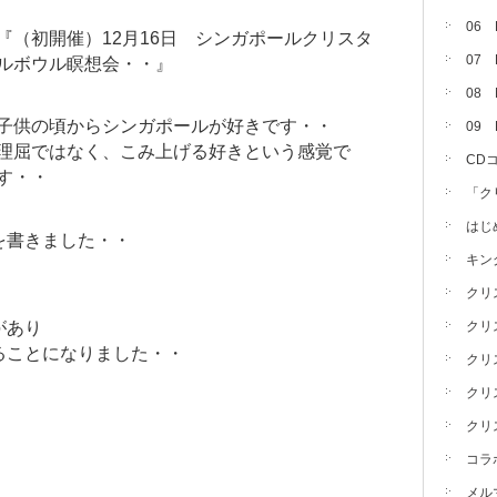
06
『（初開催）12月16日 シンガポールクリスタ
07
ルボウル瞑想会・・』
08 
子供の頃からシンガポールが好きです・・
09
理屈ではなく、こみ上げる好きという感覚で
CD
す・・
「ク
はじ
を書きました・・
キン
クリ
があり
クリ
ることになりました・・
クリ
クリ
クリ
コラ
メル