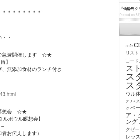
『仙酔島ク
＊＊＊＊＊＊＊＊＊
Posted on 6月
い・・
C
cafe
リスト
で急遽開催します ☆★
コード
汐留】
ス
び、無添加食材のランチ付き
ス
ス
ウル
43.html
クリスタ
ベ
グ
瞑想会 ☆★
ア・
スタルボウル瞑想会】
ング
半～
クゼー
加者お伝えします）
レッ