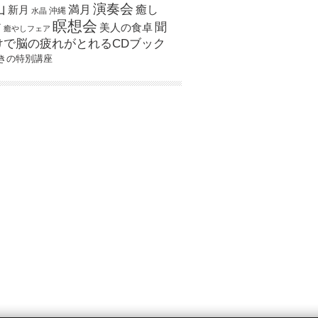
演奏会
山
新月
満月
癒し
沖縄
水晶
瞑想会
聞
ア
美人の食卓
癒やしフェア
けで脳の疲れがとれるCDブック
きの特別講座