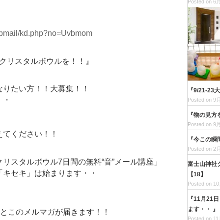
Posted on 6月
stepmail/kd.php?no=Uvbmom
個クリスタルボウルを！！』
なりたい方！！大募集！！
『9/21-
・・
Posted on 9月
『物の見方
Posted on 9月
えてください！！
『今この瞬
Posted on 2月
リスタルボウル7日間の無料“音”メール講座」
富士山神社
「キセキ」は始まります・・
【18】
Posted on 10
『11月21
ます・・ 』
座とこのメルマガが届きます！！
Posted on 11