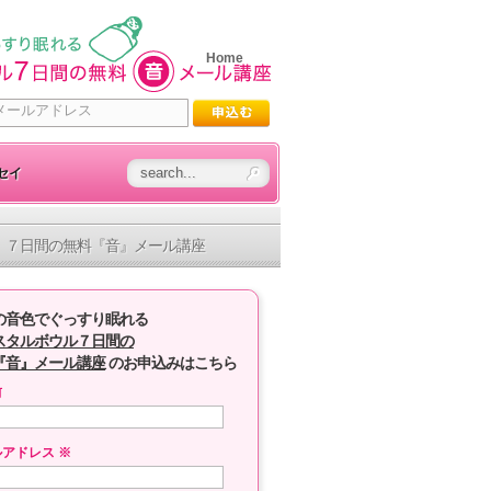
Home
セイ
７日間の無料『音』メール講座
の音色でぐっすり眠れる
スタルボウル７日間の
『音』メール講座
のお申込みはこちら
前
ルアドレス
※