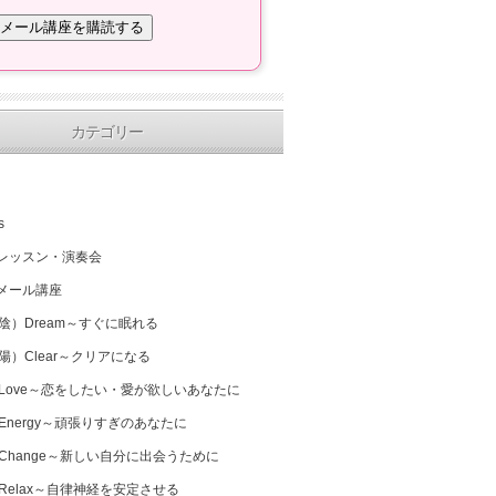
カテゴリー
s
レッスン・演奏会
メール講座
（陰）Dream～すぐに眠れる
（陽）Clear～クリアになる
 Love～恋をしたい・愛が欲しいあなたに
 Energy～頑張りすぎのあなたに
 Change～新しい自分に出会うために
 Relax～自律神経を安定させる