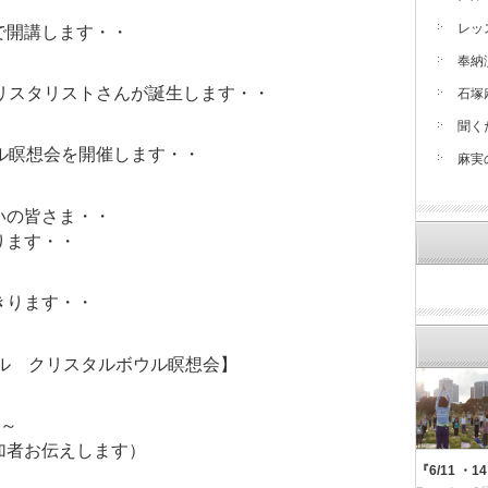
レッ
で開講します・・
奉納
リスタリストさんが誕生します・・
石塚
聞く
ル瞑想会を開催します・・
麻実
いの皆さま・・
ります・・
きります・・
ール クリスタルボウル瞑想会】
半～
加者お伝えします）
『6/11 