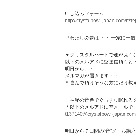
申し込みフォーム
http://crystalbowl-japan.com/r/
『わたしの夢は ・・ 一家に一
▼クリスタルハートで運が良く
以下のメルアドに空送信頂くと
明日から・・
メルマガが届きます・・
＊喜んで頂けそうな方にだけ教
「神秘の音色でぐっすり眠れるク
＊以下のメルアドに空メールで
t137140@crystalbowl-japan.com
明日から７日間の”音”メール講