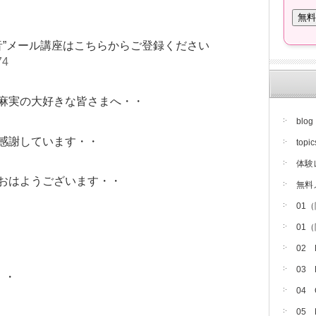
音”メール講座はこちらからご登録ください
74
麻実の大好きな皆さまへ・・
blog
感謝しています・・
topic
体験
おはようございます・・
無料
01
01
02
03
・・
04
05