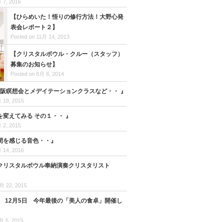
 7, 2016
【ひらめいた！悟りの修行方法！大野心発
表会レポート２】
Posted on 11月 14, 2013
【クリスタルボウル・クルー（スタッフ）
募集のお知らせ】
Posted on 8月 8, 2014
23大阪瞑想会とメデイテーションクラスなど・・ 』
 19, 2015
を変えてみる その１・・ 』
 2, 2015
間を感じる音色・・』
 14, 2016
クリスタルボウル奉納演奏クリスタリスト
月 22, 2015
日 12月5日 今年最後の「美人の食卓」開催し
月 5, 2015