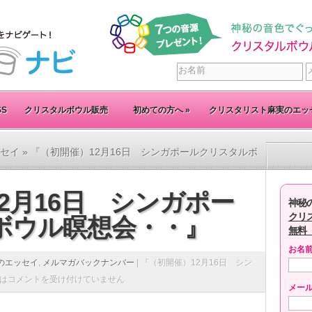
SS
クリスタルボウル販売
初めての方へ
»
クリスタリスト麻実のエッ
セイ
» 『（初開催）12月16日 シンガポールクリスタルボ
2月16日 シンガポー
神秘
クリ
ボウル瞑想会・・』
無料
お名
のエッセイ
,
メルマガバックナンバー
|
『（初開催）12月16日 シン
は
コメントを受け付けていません
メー