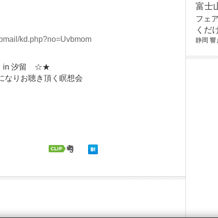
富士
フェ
くだ
stepmail/kd.php?no=Uvbmom
静岡
響
in 汐留 ☆★
横になりお聴き頂く瞑想会