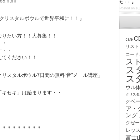
68.html
た・・ 』
Posted on 10
個クリスタルボウルで世界平和に！！』
なりたい方！！大募集！！
C
cafe
・・
リスト
す・・
コード
えてください！！
ス
ス
リスタルボウル7日間の無料“音”メール講座」
ス
ウル
「キセキ」は始まります・・
クリスタ
ベ
グ
ア・
ング
クゼー
＊＊＊＊＊＊＊＊＊
レッ
富士