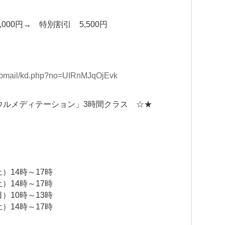
00円→ 特別割引 5,500円
stepmail/kd.php?no=UIRnMJqOjEvk
ウルメディテーション」3時間クラス ☆★
）
土）14時～17時
土）14時～17時
日）10時～13時
土）14時～17時