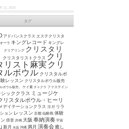
月 21, 2015
タグ
D
アドバンスクラス
エステクリスタ
キングレコード
キングレ
オーラ
クリスタリ
、
クリアリング
クリ
ト
クリスタリストクラス
クリ
タリスト麻実
タルボウル
クリスタルボ
体験レッスン
クリスタルボウル販売
ケイ素
ファステイン
ルボウル販売、
チャクラ
ミュージケ
ーシッククラス
クリスタルボウル・ヒーリ
メデイテーションクラス
リラ
ヨガ
レッスン
体験
ション
京都
仙酔島
奉納演奏
大阪
スン
倍音
宇宙
共鳴
演奏会
山
新月
満月
癒し
沖縄
水晶