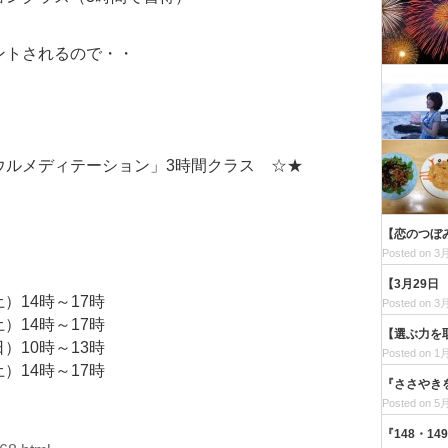
ントされるので・・
ウルメディテーション」3時間クラス ☆★
）
【恋のつぼ
Posted on 3月
【3月29
土）14時～17時
Posted on 3月
土）14時～17時
【選ぶ力を
日）10時～13時
Posted on 1月
土）14時～17時
『ささやき
Posted on 5月
『148・1