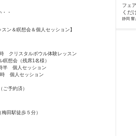
フェ
くだ
い・・
静岡
響
ッスン＆瞑想会＆個人セッション】
～19時 クリスタルボウル体験レッスン
ウル瞑想会（残席1名様）
19時半 個人セッション
10時 個人セッション
ン（ご予約済）
（梅田駅徒歩５分）