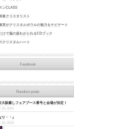
スンCLASS
演奏クリスタリスト
麻実がクリスタルボウルの魅力をナビゲート
だけで脳の疲れがとれるCDブック
のクリスタルハート
Facebook
Random posts
30日大阪癒しフェアブース番号と会場が決定！
 24, 2014
なり・・』
 30, 2015