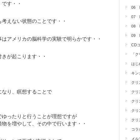
）です・・
06
07
も考えない状態のことです・・
08 
09
事はアメリカの脳科学の実験で明らかです・・
CD
「ク
付きが起こります・・
はじ
キン
・
クリ
になり、瞑想することで
クリ
クリ
クリ
でゆったりと行うことが理想ですが
クリ
植物を増やして、その中で行います・・
コラ
メル