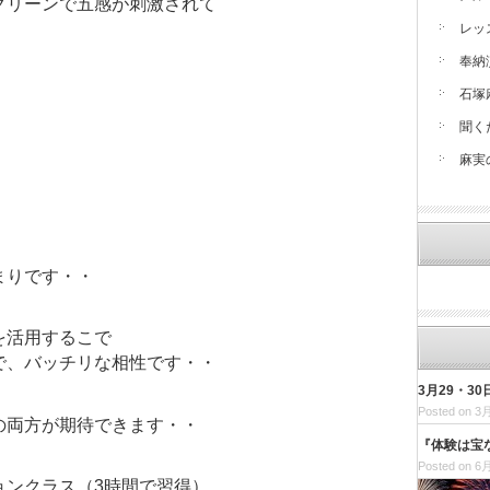
グリーンで五感が刺激されて
レッ
奉納
石塚
聞く
麻実
まりです・・
を活用するこで
で、バッチリな相性です・・
3月29・
Posted on 3月
の両方が期待できます・・
『体験は宝
Posted on 6月
ョンクラス（3時間で習得）