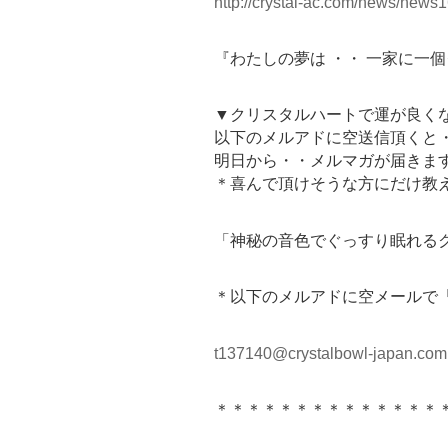
http://crystal-ac.com/news/news1
『わたしの夢は ・・ 一家に一
▼クリスタルハートで運が良く
以下のメルアドに空送信頂くと
明日から・・メルマガが届きま
＊喜んで頂けそうな方にだけ教
「神秘の音色でぐっすり眠れるク
＊以下のメルアドに空メールで
t137140@crystalbowl-japan.com
＊＊＊＊＊＊＊＊＊＊＊＊＊＊