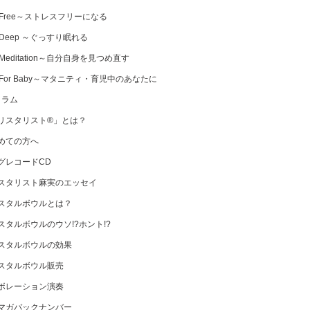
 Free～ストレスフリーになる
 Deep ～ぐっすり眠れる
Meditation～自分自身を見つめ直す
 For Baby～マタニティ・育児中のあなたに
コラム
リスタリスト®」とは？
めての方へ
グレコードCD
スタリスト麻実のエッセイ
スタルボウルとは？
スタルボウルのウソ!?ホント!?
スタルボウルの効果
スタルボウル販売
ボレーション演奏
マガバックナンバー