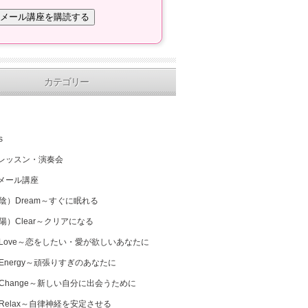
カテゴリー
s
レッスン・演奏会
メール講座
（陰）Dream～すぐに眠れる
（陽）Clear～クリアになる
 Love～恋をしたい・愛が欲しいあなたに
 Energy～頑張りすぎのあなたに
 Change～新しい自分に出会うために
 Relax～自律神経を安定させる