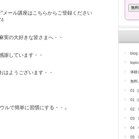
音”メール講座はこちらからご登録ください
74
麻実の大好きな皆さまへ・・
blog
感謝しています・・
topic
体験
おはようございます・・
無料
01
01
ボウルで簡単に習慣にする・・』
02
03
04
05