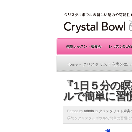
体験レッスン・演奏会
レッスンCLA
Home
»
クリスタリスト麻実のエッ
する・・』
『1日５分の
ルで簡単に習
Posted by
admin
in
クリスタリスト麻実
瞑想をクリスタルボウルで簡単に習慣に