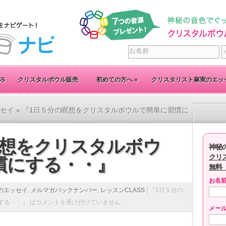
SS
クリスタルボウル販売
初めての方へ
»
クリスタリスト麻実のエッ
セイ
» 『1日５分の瞑想をクリスタルボウルで簡単に習慣に
瞑想をクリスタルボウ
神秘
クリ
慣にする・・』
無料
お名
のエッセイ
,
メルマガバックナンバー
,
レッスンCLASS
|
『1日５分の
する・・』 は
コメントを受け付けていません
メー