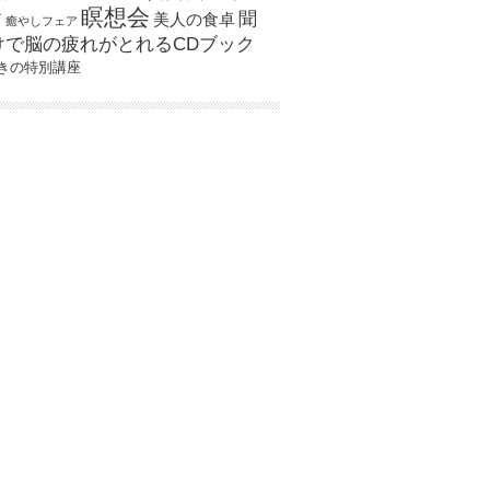
瞑想会
聞
ア
美人の食卓
癒やしフェア
けで脳の疲れがとれるCDブック
きの特別講座