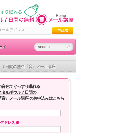
Home
セイ
７日間の無料『音』メール講座
の音色でぐっすり眠れる
スタルボウル７日間の
『音』メール講座
のお申込みはこちら
前
ルアドレス
※