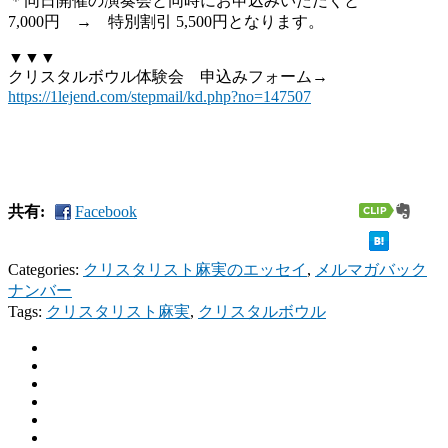
＊同日開催の演奏会と同時にお申込みいただくと
7,000円 → 特別割引 5,500円となります。
▼▼▼
クリスタルボウル体験会 申込みフォーム→
https://1lejend.com/stepmail/kd.php?no=147507
共有:
Facebook
Categories:
クリスタリスト麻実のエッセイ
,
メルマガバック
ナンバー
Tags:
クリスタリスト麻実
,
クリスタルボウル