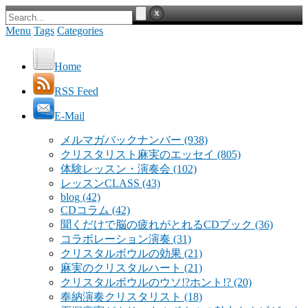
Menu
Tags
Categories
Home
RSS Feed
E-Mail
メルマガバックナンバー
(938)
クリスタリスト麻実のエッセイ
(805)
体験レッスン・演奏会
(102)
レッスンCLASS
(43)
blog
(42)
CDコラム
(42)
聞くだけで脳の疲れがとれるCDブック
(36)
コラボレーション演奏
(31)
クリスタルボウルの効果
(21)
麻実のクリスタルハート
(21)
クリスタルボウルのウソ!?ホント!?
(20)
奉納演奏クリスタリスト
(18)