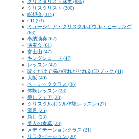
クリスタリスト麻実
(886)
クリスタリスト
(300)
瞑想会
(115)
CD
(93)
ミュージケア・クリスタルボウル・ヒーリング
(68)
奉納演奏
(62)
演奏会
(61)
富士山
(47)
キングレコード
(47)
レッスン
(42)
聞くだけで脳の疲れがとれるCDブック
(41)
大阪
(40)
ベーシッククラス
(36)
体験レッスン
(28)
癒しフェア
(28)
クリスタルボウル体験レッスン
(27)
満月
(25)
新月
(23)
美人の食卓
(23)
メデイテーションクラス
(21)
リラクゼーション
(20)