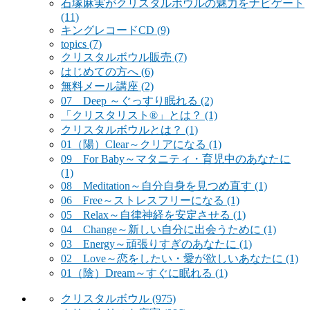
石塚麻実がクリスタルボウルの魅力をナビゲート
(11)
キングレコードCD
(9)
topics
(7)
クリスタルボウル販売
(7)
はじめての方へ
(6)
無料メール講座
(2)
07 Deep ～ぐっすり眠れる
(2)
「クリスタリスト®」とは？
(1)
クリスタルボウルとは？
(1)
01（陽）Clear～クリアになる
(1)
09 For Baby～マタニティ・育児中のあなたに
(1)
08 Meditation～自分自身を見つめ直す
(1)
06 Free～ストレスフリーになる
(1)
05 Relax～自律神経を安定させる
(1)
04 Change～新しい自分に出会うために
(1)
03 Energy～頑張りすぎのあなたに
(1)
02 Love～恋をしたい・愛が欲しいあなたに
(1)
01（陰）Dream～すぐに眠れる
(1)
クリスタルボウル
(975)