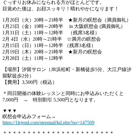
ぐっすりお休みになられる方がほとんどです。
目覚めた後は、お顔スッキリ！晴れやかになります！
1月20日（火）20時～21時半 ★新月の瞑想会（満員御礼）
1月23日（金）19時～20時半 in 大阪瞑想会 (満員御礼）
1月31日（土）11時～12時半 （残席3名様）
2月 4日（水）20時～21時半 ☆満月の瞑想会
2月15日（日）11時～12時半 （残席3名様）
2月19日（木）20時～21時半 ★新月の瞑想会
2月28日（土）11時～12時半
【場所】汐留サロン（JR浜松町・新橋徒歩5分、大江戸線汐
留駅徒歩2分）
【費用】3,500円（税込）
＊同日開催の体験レッスンと同時にお申込みいただくと
7,000円 → 特別割引 5,500円となります。
▼▼▼
瞑想会申込みフォーム→
https://1lejend.com/stepmail/kd.php?no=147509
＊＊＊＊＊＊＊＊＊＊＊＊＊＊＊＊＊＊＊＊＊＊＊