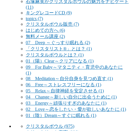
石塚麻実がクリスタルボウルの魅力をナビゲート
(11)
キングレコードCD
(9)
topics
(7)
クリスタルボウル販売
(7)
はじめての方へ
(6)
無料メール講座
(2)
07 Deep ～ぐっすり眠れる
(2)
「クリスタリスト®」とは？
(1)
クリスタルボウルとは？
(1)
01（陽）Clear～クリアになる
(1)
09 For Baby～マタニティ・育児中のあなたに
(1)
08 Meditation～自分自身を見つめ直す
(1)
06 Free～ストレスフリーになる
(1)
05 Relax～自律神経を安定させる
(1)
04 Change～新しい自分に出会うために
(1)
03 Energy～頑張りすぎのあなたに
(1)
02 Love～恋をしたい・愛が欲しいあなたに
(1)
01（陰）Dream～すぐに眠れる
(1)
クリスタルボウル
(975)