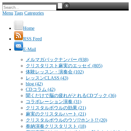
Menu
Tags
Categories
Home
RSS Feed
E-Mail
メルマガバックナンバー
(938)
クリスタリスト麻実のエッセイ
(805)
体験レッスン・演奏会
(102)
レッスンCLASS
(43)
blog
(42)
CDコラム
(42)
聞くだけで脳の疲れがとれるCDブック
(36)
コラボレーション演奏
(31)
クリスタルボウルの効果
(21)
麻実のクリスタルハート
(21)
クリスタルボウルのウソ!?ホント!?
(20)
奉納演奏クリスタリスト
(18)