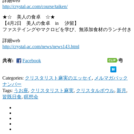
詳細web
http://crystal-ac.com/course/taiken/
★☆ 美人の食卓 ☆★
【4月2日 美人の食卓 in 汐留】
ファステイングやマクロビを学び、無添加食材のランチ付き
詳細web
http://crystal-ac.com/news/news143.html
共有:
Facebook
Categories:
クリスタリスト麻実のエッセイ
,
メルマガバック
ナンバー
Tags:
うお座
,
クリスタリスト麻実
,
クリスタルボウル
,
新月
,
皆既日食
,
瞑想会