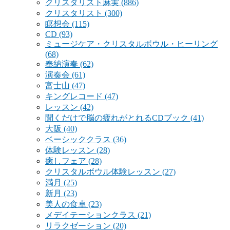
クリスタリスト麻実
(886)
クリスタリスト
(300)
瞑想会
(115)
CD
(93)
ミュージケア・クリスタルボウル・ヒーリング
(68)
奉納演奏
(62)
演奏会
(61)
富士山
(47)
キングレコード
(47)
レッスン
(42)
聞くだけで脳の疲れがとれるCDブック
(41)
大阪
(40)
ベーシッククラス
(36)
体験レッスン
(28)
癒しフェア
(28)
クリスタルボウル体験レッスン
(27)
満月
(25)
新月
(23)
美人の食卓
(23)
メデイテーションクラス
(21)
リラクゼーション
(20)