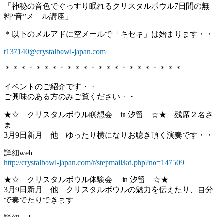
「神秘の音色でぐっすり眠れるクリスタルボウル7日間の無
料“音”メール講座」
＊以下のメルアドに空メールで「キセキ」は始まります・・
t137140@crystalbowl-japan.com
＊＊＊＊＊＊＊＊＊＊＊＊＊＊＊＊＊＊＊＊＊＊＊
イベントのご紹介です・・
ご興味のある方のみご覧ください・・
★☆ クリスタルボウル瞑想会 in 汐留 ☆★ 残席２名さ
ま
3月9日新月 他 ゆったり横になりお聴き頂く演奏です・・
詳細web
http://crystalbowl-japan.com/r/stepmail/kd.php?no=147509
★☆ クリスタルボウル体験会 in 汐留 ☆★
3月9日新月 他 クリスタルボウルの魅力を伝えたり、自分
で奏でたりできます