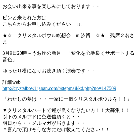
お会い出来る事を楽しみにしております・・
ピンと来られた方は
こちらからお申し込みください ↓↓↓
★☆ クリスタルボウル瞑想会 in 汐留 ☆★ 残席２名さ
ま
3月9日20時～うお座の新月 「変化を心地良くサポートする
音色」
ゆったり横になりお聴き頂く演奏です・・
詳細web
http://crystalbowl-japan.com/r/stepmail/kd.php?no=147509
『わたしの夢は ・・ 一家に一個クリスタルボウルを！！』
▼クリスタルハートで運が良くなりたい方！！大募集！！
以下のメルアドに空送信頂くと・・
明日から・・メルマガが届きます・・
＊喜んで頂けそうな方にだけ教えてください！！