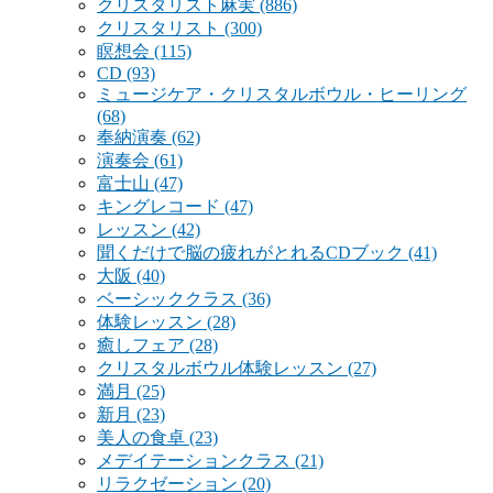
クリスタリスト麻実
(886)
クリスタリスト
(300)
瞑想会
(115)
CD
(93)
ミュージケア・クリスタルボウル・ヒーリング
(68)
奉納演奏
(62)
演奏会
(61)
富士山
(47)
キングレコード
(47)
レッスン
(42)
聞くだけで脳の疲れがとれるCDブック
(41)
大阪
(40)
ベーシッククラス
(36)
体験レッスン
(28)
癒しフェア
(28)
クリスタルボウル体験レッスン
(27)
満月
(25)
新月
(23)
美人の食卓
(23)
メデイテーションクラス
(21)
リラクゼーション
(20)