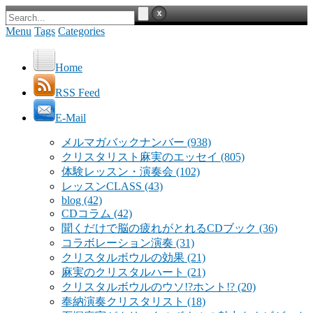
Menu
Tags
Categories
Home
RSS Feed
E-Mail
メルマガバックナンバー
(938)
クリスタリスト麻実のエッセイ
(805)
体験レッスン・演奏会
(102)
レッスンCLASS
(43)
blog
(42)
CDコラム
(42)
聞くだけで脳の疲れがとれるCDブック
(36)
コラボレーション演奏
(31)
クリスタルボウルの効果
(21)
麻実のクリスタルハート
(21)
クリスタルボウルのウソ!?ホント!?
(20)
奉納演奏クリスタリスト
(18)