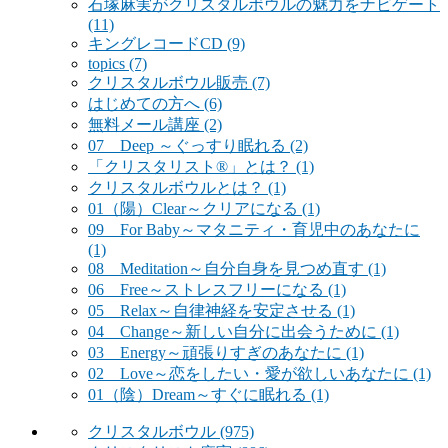
石塚麻実がクリスタルボウルの魅力をナビゲート
(11)
キングレコードCD
(9)
topics
(7)
クリスタルボウル販売
(7)
はじめての方へ
(6)
無料メール講座
(2)
07 Deep ～ぐっすり眠れる
(2)
「クリスタリスト®」とは？
(1)
クリスタルボウルとは？
(1)
01（陽）Clear～クリアになる
(1)
09 For Baby～マタニティ・育児中のあなたに
(1)
08 Meditation～自分自身を見つめ直す
(1)
06 Free～ストレスフリーになる
(1)
05 Relax～自律神経を安定させる
(1)
04 Change～新しい自分に出会うために
(1)
03 Energy～頑張りすぎのあなたに
(1)
02 Love～恋をしたい・愛が欲しいあなたに
(1)
01（陰）Dream～すぐに眠れる
(1)
クリスタルボウル
(975)