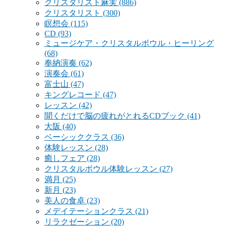
クリスタリスト麻実
(886)
クリスタリスト
(300)
瞑想会
(115)
CD
(93)
ミュージケア・クリスタルボウル・ヒーリング
(68)
奉納演奏
(62)
演奏会
(61)
富士山
(47)
キングレコード
(47)
レッスン
(42)
聞くだけで脳の疲れがとれるCDブック
(41)
大阪
(40)
ベーシッククラス
(36)
体験レッスン
(28)
癒しフェア
(28)
クリスタルボウル体験レッスン
(27)
満月
(25)
新月
(23)
美人の食卓
(23)
メデイテーションクラス
(21)
リラクゼーション
(20)