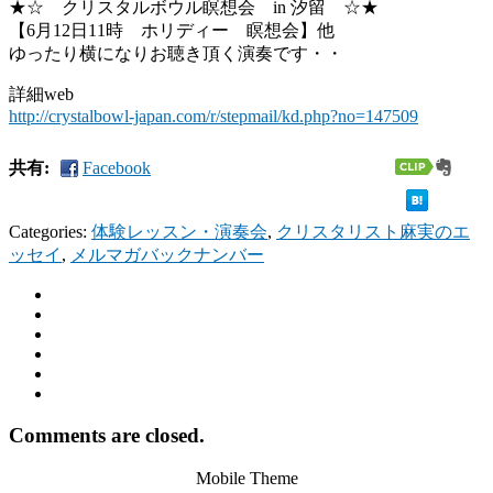
★☆ クリスタルボウル瞑想会 in 汐留 ☆★
【6月12日11時 ホリディー 瞑想会】他
ゆったり横になりお聴き頂く演奏です・・
詳細web
http://crystalbowl-japan.com/r/stepmail/kd.php?no=147509
共有:
Facebook
Categories:
体験レッスン・演奏会
,
クリスタリスト麻実のエ
ッセイ
,
メルマガバックナンバー
Comments are closed.
Mobile Theme