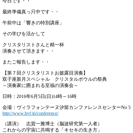
今日です・・
最終準備真っ只中です・・
午前中は「響きの特別講座」
その学びを活かして
クリスタリストさんと精一杯
演奏させて頂きます・・
またご報告します・・
【第７回クリスタリストお披露目演奏】
双子座新月スペシャル クリスタルボウルの祭典
～演奏家に囲まれる至福の演奏会～
日時：2016年6月5日(日)14時～16時
会場：ヴィラフォンテーヌ汐留カンファレンスセンターNo 5
http://www.hvf.jp/conference/
（講演） 志賀一雅博士（脳波研究第一人者）
これからの宇宙に共鳴する「キセキの生き方」