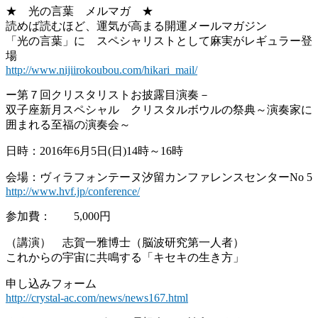
★ 光の言葉 メルマガ ★
読めば読むほど、運気が高まる開運メールマガジン
「光の言葉」に スペシャリストとして麻実がレギュラー登
場
http://www.nijiirokoubou.com/hikari_mail/
ー第７回クリスタリストお披露目演奏－
双子座新月スペシャル クリスタルボウルの祭典～演奏家に
囲まれる至福の演奏会～
日時：2016年6月5日(日)14時～16時
会場：ヴィラフォンテーヌ汐留カンファレンスセンターNo 5
http://www.hvf.jp/conference/
参加費： 5,000円
（講演） 志賀一雅博士（脳波研究第一人者）
これからの宇宙に共鳴する「キセキの生き方」
申し込みフォーム
http://crystal-ac.com/news/news167.html