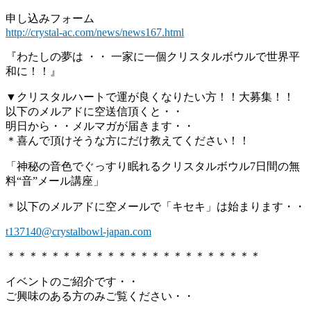
申し込みフォーム
http://crystal-ac.com/news/news167.html
『わたしの夢は ・・ 一家に一個クリスタルボウルで世界平
和に！！』
▼クリスタルハートで運が良くなりたい方！！大募集！！
以下のメルアドに空送信頂くと・・
明日から・・メルマガが届きます・・
＊喜んで頂けそうな方にだけ教えてください！！
「神秘の音色でぐっすり眠れるクリスタルボウル7日間の無
料“音”メール講座」
＊以下のメルアドに空メールで「キセキ」は始まります・・
t137140@crystalbowl-japan.com
＊＊＊＊＊＊＊＊＊＊＊＊＊＊＊＊＊＊＊＊＊＊＊
イベントのご紹介です・・
ご興味のある方のみご覧ください・・