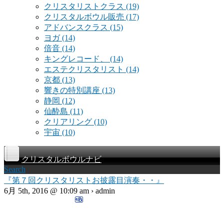
クリスタリストクラス
(19)
クリスタルボウル販売
(17)
アドバンスクラス
(15)
ヨガ
(14)
倍音
(14)
キングレコード、
(14)
エステクリスタリスト
(14)
京都
(13)
響きの特別講座
(13)
静岡
(12)
仙酔島
(11)
クリアリング
(10)
宇宙
(10)
クリスタルボウルナビ
Search
『第７回クリスタリストお披露目演奏・・』
6月 5th, 2016 @ 10:09 am › admin