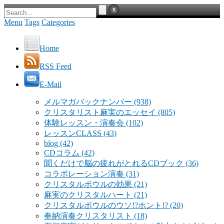
Menu
Tags
Categories
Home
RSS Feed
E-Mail
メルマガバックナンバー
(938)
クリスタリスト麻実のエッセイ
(805)
体験レッスン・演奏会
(102)
レッスンCLASS
(43)
blog
(42)
CDコラム
(42)
聞くだけで脳の疲れがとれるCDブック
(36)
コラボレーション演奏
(31)
クリスタルボウルの効果
(21)
麻実のクリスタルハート
(21)
クリスタルボウルのウソ!?ホント!?
(20)
奉納演奏クリスタリスト
(18)