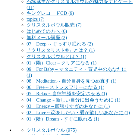
石塚麻実がクリスタルボウルの魅力をナビゲート
(11)
キングレコードCD
(9)
topics
(7)
クリスタルボウル販売
(7)
はじめての方へ
(6)
無料メール講座
(2)
07 Deep ～ぐっすり眠れる
(2)
「クリスタリスト®」とは？
(1)
クリスタルボウルとは？
(1)
01（陽）Clear～クリアになる
(1)
09 For Baby～マタニティ・育児中のあなたに
(1)
08 Meditation～自分自身を見つめ直す
(1)
06 Free～ストレスフリーになる
(1)
05 Relax～自律神経を安定させる
(1)
04 Change～新しい自分に出会うために
(1)
03 Energy～頑張りすぎのあなたに
(1)
02 Love～恋をしたい・愛が欲しいあなたに
(1)
01（陰）Dream～すぐに眠れる
(1)
クリスタルボウル
(975)