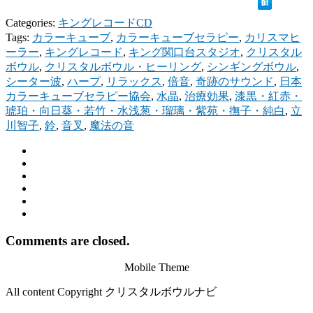
Categories:
キングレコードCD
Tags:
カラーキューブ
,
カラーキューブセラピー
,
カリスマヒ
ーラー
,
キングレコード
,
キング関口台スタジオ
,
クリスタル
ボウル
,
クリスタルボウル・ヒーリング
,
シンギングボウル
,
シーター波
,
ハープ
,
リラックス
,
倍音
,
奇跡のサウンド
,
日本
カラーキューブセラピー協会
,
水晶
,
治療効果
,
漆黒・紅赤・
琥珀・向日葵・若竹・水浅葱・瑠璃・紫苑・撫子・純白
,
立
川智子
,
鈴
,
音叉
,
魔法の音
Comments are closed.
Mobile Theme
All content Copyright クリスタルボウルナビ