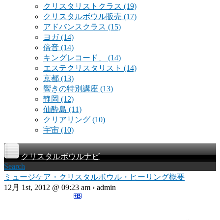
クリスタリストクラス
(19)
クリスタルボウル販売
(17)
アドバンスクラス
(15)
ヨガ
(14)
倍音
(14)
キングレコード、
(14)
エステクリスタリスト
(14)
京都
(13)
響きの特別講座
(13)
静岡
(12)
仙酔島
(11)
クリアリング
(10)
宇宙
(10)
クリスタルボウルナビ
Search
ミュージケア・クリスタルボウル・ヒーリング概要
12月 1st, 2012 @ 09:23 am › admin