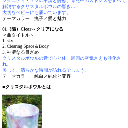
マタニティ・ママの不調と憂鬱、育児中のストレスをすべて
解消するクリスタルボウルの響き…
大切なベビーにも届いています。
テーマカラー：撫子／愛と魅力
01（陽）Clear～クリアになる
＜曲タイトル＞
1. sky
2. Clearing Space＆Body
3. 神聖なる目ざめ
クリスタルボウルの音で心と体、周囲の空気さえも浄化さ
れ、
美しく、清らかな時間が訪れるでしょう。
テーマカラー：純白／純化と変容
■クリスタルボウルとは