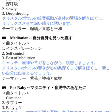
1. 深呼吸
2. slowly
3. Deep sleeping
クリスタルボウルの倍音振動が身体の緊張を解きほぐし、
リラックスさせて深い眠りに誘います。
テーマカラー：瑠璃／直感と平和
08 Meditation～自分自身を見つめ直す
＜曲タイトル＞
1. インスピレーション
2. Self control
3. Best of Meditation
キャッチ：座禅やヨガをしながら、瞑想しましょう。
クリスタルボウルの響きが心の奥深くまで解きほぐし、新し
い自分に出会えるでしょう。
テーマカラー：紫苑／神秘と叡智
09 For Baby～マタニティ・育児中のあなたに
＜曲タイトル＞
1. Cute tone
2. ラブリー
3. Baby gift