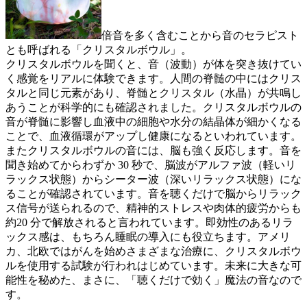
倍音を多く含むことから音のセラピスト
とも呼ばれる「クリスタルボウル」。
クリスタルボウルを聞くと、音（波動）が体を突き抜けてい
く感覚をリアルに体験できます。人間の脊髄の中にはクリス
タルと同じ元素があり、脊髄とクリスタル（水晶）が共鳴し
あうことが科学的にも確認されました。クリスタルボウルの
音が脊髄に影響し血液中の細胞や水分の結晶体が細かくなる
ことで、血液循環がアップし健康になるといわれています。
またクリスタルボウルの音には、脳も強く反応します。音を
聞き始めてからわずか 30 秒で、脳波がアルファ波（軽いリ
ラックス状態）からシーター波（深いリラックス状態）にな
ることが確認されています。音を聴くだけで脳からリラック
ス信号が送られるので、精神的ストレスや肉体的疲労からも
約20 分で解放されると言われています。即効性のあるリラ
ックス感は、もちろん睡眠の導入にも役立ちます。アメリ
カ、北欧ではがんを始めさまざまな治療に、クリスタルボウ
ルを使用する試験が行われはじめています。未来に大きな可
能性を秘めた、まさに、「聴くだけで効く」魔法の音なので
す。