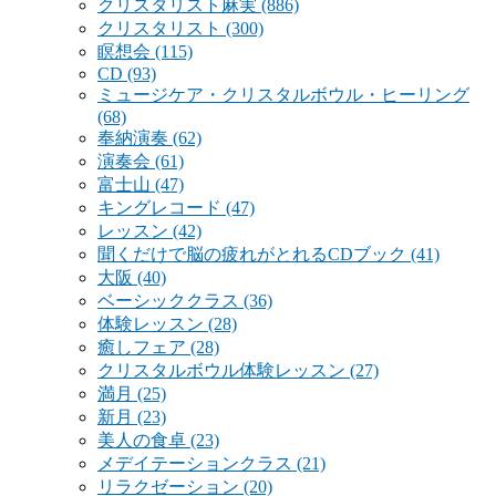
クリスタリスト麻実
(886)
クリスタリスト
(300)
瞑想会
(115)
CD
(93)
ミュージケア・クリスタルボウル・ヒーリング
(68)
奉納演奏
(62)
演奏会
(61)
富士山
(47)
キングレコード
(47)
レッスン
(42)
聞くだけで脳の疲れがとれるCDブック
(41)
大阪
(40)
ベーシッククラス
(36)
体験レッスン
(28)
癒しフェア
(28)
クリスタルボウル体験レッスン
(27)
満月
(25)
新月
(23)
美人の食卓
(23)
メデイテーションクラス
(21)
リラクゼーション
(20)