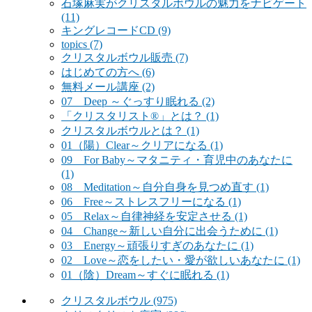
石塚麻実がクリスタルボウルの魅力をナビゲート
(11)
キングレコードCD
(9)
topics
(7)
クリスタルボウル販売
(7)
はじめての方へ
(6)
無料メール講座
(2)
07 Deep ～ぐっすり眠れる
(2)
「クリスタリスト®」とは？
(1)
クリスタルボウルとは？
(1)
01（陽）Clear～クリアになる
(1)
09 For Baby～マタニティ・育児中のあなたに
(1)
08 Meditation～自分自身を見つめ直す
(1)
06 Free～ストレスフリーになる
(1)
05 Relax～自律神経を安定させる
(1)
04 Change～新しい自分に出会うために
(1)
03 Energy～頑張りすぎのあなたに
(1)
02 Love～恋をしたい・愛が欲しいあなたに
(1)
01（陰）Dream～すぐに眠れる
(1)
クリスタルボウル
(975)