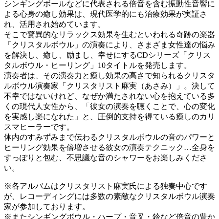
シンギングボールなどに代表される倍音を含む振動性音響に
よる心身の癒し効果は、現代医学的にも治療効果が実証さ
れ、活用され始めています。
そこで驚異的なリラックス効果を生むといわれる奇跡の楽器
「クリスタルボウル」の演奏により、さまざま女性達の悩み
を解決し、癒し、励まし、幸せにするCDシリーズ「クリス
タルボウル・ヒーリング」10タイトルを発売します。
演奏者は、その演奏力と癒し効果の高さで知られるクリスタ
ルボウル演奏家「クリスタリスト麻実（あさみ）」。決して
不幸ではないけれど、なぜか満たされない心を抱えている多
くの現代人女性から、「彼女の演奏を聴くことで、心の変化
を実感し楽になれた」と、圧倒的支持を得ている癒しのカリ
スマヒーラーです。
体内のすみずみまで伝わるクリスタルボウルの音のパワーと
ヒーリング効果を倍増させる彼女の演奏テクニック…全身を
すっぽりと包む、不思議な音のシャワーをお楽しみくださ
い。
※各アルバムはクリスタリスト麻実氏による独奏中心です
が、レコーディングには多数の素敵なクリスタルボウル演奏
家が参加しております。
※またシンギングボウル・ハープ・音叉・鈴など倍音の豊か