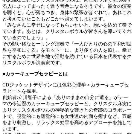
る人によってまったく違う音色になるそうです。彼女の演奏
を聴くと、心が落ちつき、身体の緊張がほぐれて、あれこれ
と考えていたこともどこかへ消えてしまいます。
「みなさんに幸せになってもらいたいと、願いを込めて奏で
ています。あとは、クリスタルボウルが皆さんを導いてくれ
ているのでしょう」。
その類い稀なヒーリング演奏で『一人ひとりの心の平和が世
界を平和にする』をモットーに、より多くの人を癒し、幸せ
にするために世界各地で活動を続けている日本を代表するク
リスタルボウル演奏家です。
■カラーキューブセラピーとは
CDジャケットデザインには色彩心理学＜カラーキューブセ
ラピー＞を採用。
創始者:立川智子による「ありのままの自分に還る」がテー
マの今話題のカラーキューブセラピーと、クリスタル麻実に
よりクリスタルボウルの神秘的な響きとの奇跡のコラボレー
トで、視覚的にも聴覚的にも女性達の内面を癒すなど、五感
をより刺激し、リラックス効果を高めるアプローチを施して
います。