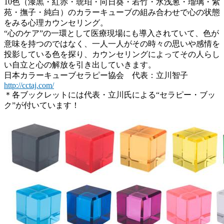
10色（漆黒・紅赤・琥珀・向日葵・若竹・水浅葱・瑠璃・紫
苑・撫子・純白）のカラーキューブの組み合わせで心の状態
をみる心理カウンセリング。
“心のケア”の一環として医療現場にも導入されていて、色が
意味を持つのではなく、一人一人がその時々の思いや感情を
投影している色を探り、カウンセリングによってその人らし
い自立と心の解放を引き出していきます。
日本カラーキューブセラピー協会 代表：立川智子
http://cctaj.com/
＊各ブックレットには代表・立川氏による“セラピー・ブッ
ク”が付いています！