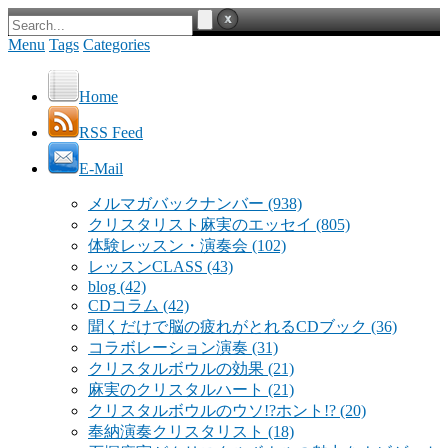
Menu
Tags
Categories
Home
RSS Feed
E-Mail
メルマガバックナンバー
(938)
クリスタリスト麻実のエッセイ
(805)
体験レッスン・演奏会
(102)
レッスンCLASS
(43)
blog
(42)
CDコラム
(42)
聞くだけで脳の疲れがとれるCDブック
(36)
コラボレーション演奏
(31)
クリスタルボウルの効果
(21)
麻実のクリスタルハート
(21)
クリスタルボウルのウソ!?ホント!?
(20)
奉納演奏クリスタリスト
(18)