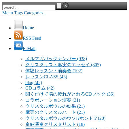
Menu
Tags
Categories
Home
RSS Feed
E-Mail
メルマガバックナンバー
(938)
クリスタリスト麻実のエッセイ
(805)
体験レッスン・演奏会
(102)
レッスンCLASS
(43)
blog
(42)
CDコラム
(42)
聞くだけで脳の疲れがとれるCDブック
(36)
コラボレーション演奏
(31)
クリスタルボウルの効果
(21)
麻実のクリスタルハート
(21)
クリスタルボウルのウソ!?ホント!?
(20)
奉納演奏クリスタリスト
(18)