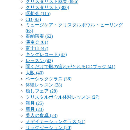
クリスタリスト麻実
(886)
クリスタリスト
(300)
瞑想会
(115)
CD
(93)
ミュージケア・クリスタルボウル・ヒーリング
(68)
奉納演奏
(62)
演奏会
(61)
富士山
(47)
キングレコード
(47)
レッスン
(42)
聞くだけで脳の疲れがとれるCDブック
(41)
大阪
(40)
ベーシッククラス
(36)
体験レッスン
(28)
癒しフェア
(28)
クリスタルボウル体験レッスン
(27)
満月
(25)
新月
(23)
美人の食卓
(23)
メデイテーションクラス
(21)
リラクゼーション
(20)