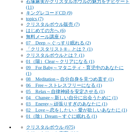
石塚麻実がクリスタルボウルの魅力をナビゲート
(11)
キングレコードCD
(9)
topics
(7)
クリスタルボウル販売
(7)
はじめての方へ
(6)
無料メール講座
(2)
07 Deep ～ぐっすり眠れる
(2)
「クリスタリスト®」とは？
(1)
クリスタルボウルとは？
(1)
01（陽）Clear～クリアになる
(1)
09 For Baby～マタニティ・育児中のあなたに
(1)
08 Meditation～自分自身を見つめ直す
(1)
06 Free～ストレスフリーになる
(1)
05 Relax～自律神経を安定させる
(1)
04 Change～新しい自分に出会うために
(1)
03 Energy～頑張りすぎのあなたに
(1)
02 Love～恋をしたい・愛が欲しいあなたに
(1)
01（陰）Dream～すぐに眠れる
(1)
クリスタルボウル
(975)