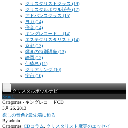
クリスタリストクラス
(19)
クリスタルボウル販売
(17)
アドバンスクラス
(15)
ヨガ
(14)
倍音
(14)
キングレコード、
(14)
エステクリスタリスト
(14)
京都
(13)
響きの特別講座
(13)
静岡
(12)
仙酔島
(11)
クリアリング
(10)
宇宙
(10)
クリスタルボウルナビ
Search
Categories › キングレコードCD
3月 26, 2013
癒しの音色♪最先端に迫る
By
admin
Categories:
CDコラム
,
クリスタリスト麻実のエッセイ