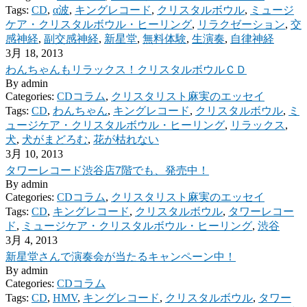
Tags:
CD
,
α波
,
キングレコード
,
クリスタルボウル
,
ミュージ
ケア・クリスタルボウル・ヒーリング
,
リラクゼーション
,
交
感神経
,
副交感神経
,
新星堂
,
無料体験
,
生演奏
,
自律神経
3月 18, 2013
わんちゃんもリラックス！クリスタルボウルＣＤ
By
admin
Categories:
CDコラム
,
クリスタリスト麻実のエッセイ
Tags:
CD
,
わんちゃん
,
キングレコード
,
クリスタルボウル
,
ミ
ュージケア・クリスタルボウル・ヒーリング
,
リラックス
,
犬
,
犬がまどろむ
,
花が枯れない
3月 10, 2013
タワーレコード渋谷店7階でも、発売中！
By
admin
Categories:
CDコラム
,
クリスタリスト麻実のエッセイ
Tags:
CD
,
キングレコード
,
クリスタルボウル
,
タワーレコー
ド
,
ミュージケア・クリスタルボウル・ヒーリング
,
渋谷
3月 4, 2013
新星堂さんで演奏会が当たるキャンペーン中！
By
admin
Categories:
CDコラム
Tags:
CD
,
HMV
,
キングレコード
,
クリスタルボウル
,
タワー