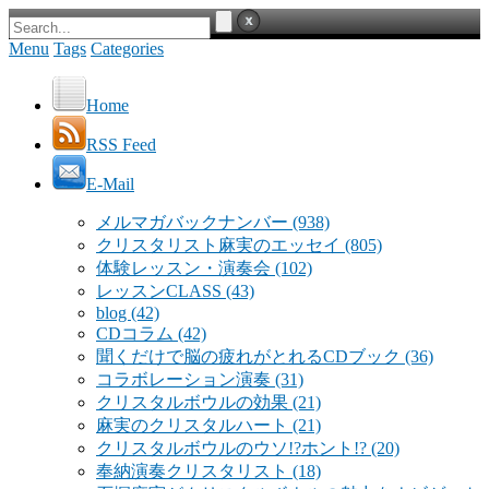
Menu
Tags
Categories
Home
RSS Feed
E-Mail
メルマガバックナンバー
(938)
クリスタリスト麻実のエッセイ
(805)
体験レッスン・演奏会
(102)
レッスンCLASS
(43)
blog
(42)
CDコラム
(42)
聞くだけで脳の疲れがとれるCDブック
(36)
コラボレーション演奏
(31)
クリスタルボウルの効果
(21)
麻実のクリスタルハート
(21)
クリスタルボウルのウソ!?ホント!?
(20)
奉納演奏クリスタリスト
(18)