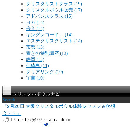
クリスタリストクラス
(19)
クリスタルボウル販売
(17)
アドバンスクラス
(15)
ヨガ
(14)
倍音
(14)
キングレコード、
(14)
エステクリスタリスト
(14)
京都
(13)
響きの特別講座
(13)
静岡
(12)
仙酔島
(11)
クリアリング
(10)
宇宙
(10)
クリスタルボウルナビ
Search
『2月20日 大阪クリスタルボウル体験レッスン＆瞑想
会・・』
2月 17th, 2016 @ 07:21 am › admin