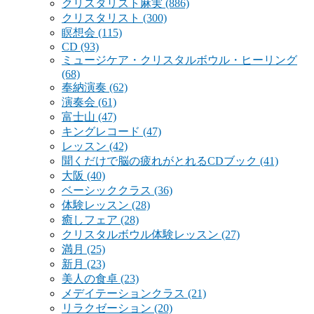
クリスタリスト麻実
(886)
クリスタリスト
(300)
瞑想会
(115)
CD
(93)
ミュージケア・クリスタルボウル・ヒーリング
(68)
奉納演奏
(62)
演奏会
(61)
富士山
(47)
キングレコード
(47)
レッスン
(42)
聞くだけで脳の疲れがとれるCDブック
(41)
大阪
(40)
ベーシッククラス
(36)
体験レッスン
(28)
癒しフェア
(28)
クリスタルボウル体験レッスン
(27)
満月
(25)
新月
(23)
美人の食卓
(23)
メデイテーションクラス
(21)
リラクゼーション
(20)