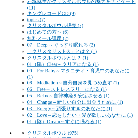
石塚麻実がクリスタルボウルの魅力をナビゲート
(11)
キングレコードCD
(9)
topics
(7)
クリスタルボウル販売
(7)
はじめての方へ
(6)
無料メール講座
(2)
07 Deep ～ぐっすり眠れる
(2)
「クリスタリスト®」とは？
(1)
クリスタルボウルとは？
(1)
01（陽）Clear～クリアになる
(1)
09 For Baby～マタニティ・育児中のあなたに
(1)
08 Meditation～自分自身を見つめ直す
(1)
06 Free～ストレスフリーになる
(1)
05 Relax～自律神経を安定させる
(1)
04 Change～新しい自分に出会うために
(1)
03 Energy～頑張りすぎのあなたに
(1)
02 Love～恋をしたい・愛が欲しいあなたに
(1)
01（陰）Dream～すぐに眠れる
(1)
クリスタルボウル
(975)