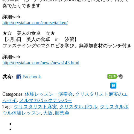
奏でたりできます
詳細web
http://crystal-ac.com/course/taiken/
★☆ 美人の食卓 ☆★
【3月5日 美人の食卓 in 汐留】
ファステイングやマクロビを学び、無添加食材のランチ付き
詳細web
http://crystal-ac.com/news/news143.html
共有:
Facebook
Categories:
体験レッスン・演奏会
,
クリスタリスト麻実のエ
ッセイ
,
メルマガバックナンバー
Tags:
クリスタリスト麻実
,
クリスタルボウル
,
クリスタルボ
ウル体験レッスン
,
大阪
,
瞑想会