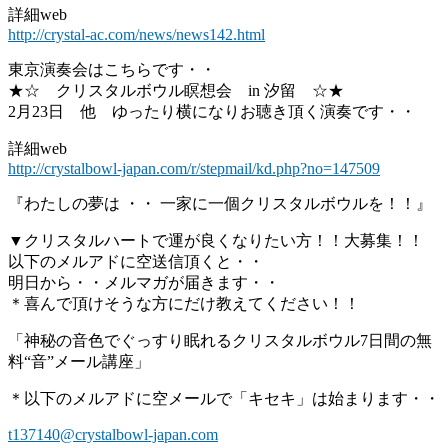
詳細web
http://crystal-ac.com/news/news142.html
東京演奏会はこちらです・・
★☆ クリスタルボウル瞑想会 in 汐留 ☆★
2月23日 他 ゆったり横になりお聴き頂く演奏です・・
詳細web
http://crystalbowl-japan.com/r/stepmail/kd.php?no=147509
『わたしの夢は ・・ 一家に一個クリスタルボウルを！！』
▼クリスタルハートで運が良くなりたい方！！大募集！！
以下のメルアドに空送信頂くと・・
明日から・・メルマガが届きます・・
＊喜んで頂けそうな方にだけ教えてください！！
「神秘の音色でぐっすり眠れるクリスタルボウル7日間の無
料“音”メール講座」
＊以下のメルアドに空メールで「キセキ」は始まります・・
t137140@crystalbowl-japan.com