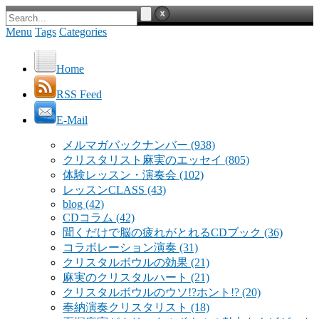
Menu
Tags
Categories
Home
RSS Feed
E-Mail
メルマガバックナンバー
(938)
クリスタリスト麻実のエッセイ
(805)
体験レッスン・演奏会
(102)
レッスンCLASS
(43)
blog
(42)
CDコラム
(42)
聞くだけで脳の疲れがとれるCDブック
(36)
コラボレーション演奏
(31)
クリスタルボウルの効果
(21)
麻実のクリスタルハート
(21)
クリスタルボウルのウソ!?ホント!?
(20)
奉納演奏クリスタリスト
(18)