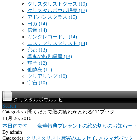
クリスタリストクラス
(19)
クリスタルボウル販売
(17)
アドバンスクラス
(15)
ヨガ
(14)
倍音
(14)
キングレコード、
(14)
エステクリスタリスト
(14)
京都
(13)
響きの特別講座
(13)
静岡
(12)
仙酔島
(11)
クリアリング
(10)
宇宙
(10)
クリスタルボウルナビ
Search
Categories › 聞くだけで脳の疲れがとれるCDブック
11月 26, 2016
本日迄です！！豪華特典プレゼントの締め切りのお知らせ・
By
admin
Categories:
クリスタリスト麻実のエッセイ
,
メルマガバック