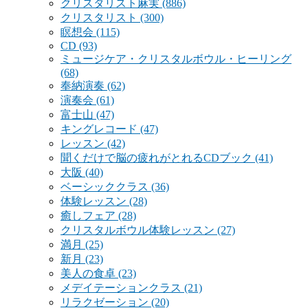
クリスタリスト麻実
(886)
クリスタリスト
(300)
瞑想会
(115)
CD
(93)
ミュージケア・クリスタルボウル・ヒーリング
(68)
奉納演奏
(62)
演奏会
(61)
富士山
(47)
キングレコード
(47)
レッスン
(42)
聞くだけで脳の疲れがとれるCDブック
(41)
大阪
(40)
ベーシッククラス
(36)
体験レッスン
(28)
癒しフェア
(28)
クリスタルボウル体験レッスン
(27)
満月
(25)
新月
(23)
美人の食卓
(23)
メデイテーションクラス
(21)
リラクゼーション
(20)