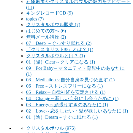
石塚麻実がクリスタルボウルの魅力をナビゲート
(11)
キングレコードCD
(9)
topics
(7)
クリスタルボウル販売
(7)
はじめての方へ
(6)
無料メール講座
(2)
07 Deep ～ぐっすり眠れる
(2)
「クリスタリスト®」とは？
(1)
クリスタルボウルとは？
(1)
01（陽）Clear～クリアになる
(1)
09 For Baby～マタニティ・育児中のあなたに
(1)
08 Meditation～自分自身を見つめ直す
(1)
06 Free～ストレスフリーになる
(1)
05 Relax～自律神経を安定させる
(1)
04 Change～新しい自分に出会うために
(1)
03 Energy～頑張りすぎのあなたに
(1)
02 Love～恋をしたい・愛が欲しいあなたに
(1)
01（陰）Dream～すぐに眠れる
(1)
クリスタルボウル
(975)