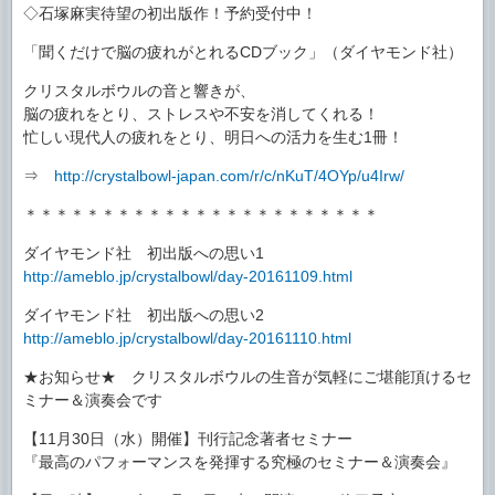
◇石塚麻実待望の初出版作！予約受付中！
「聞くだけで脳の疲れがとれるCDブック」（ダイヤモンド社）
クリスタルボウルの音と響きが、
脳の疲れをとり、ストレスや不安を消してくれる！
忙しい現代人の疲れをとり、明日への活力を生む1冊！
⇒
http://crystalbowl-japan.com/r/c/nKuT/4OYp/u4Irw/
＊＊＊＊＊＊＊＊＊＊＊＊＊＊＊＊＊＊＊＊＊＊＊
ダイヤモンド社 初出版への思い1
http://ameblo.jp/crystalbowl/day-20161109.html
ダイヤモンド社 初出版への思い2
http://ameblo.jp/crystalbowl/day-20161110.html
★お知らせ★ クリスタルボウルの生音が気軽にご堪能頂けるセ
ミナー＆演奏会です
【11月30日（水）開催】刊行記念著者セミナー
『最高のパフォーマンスを発揮する究極のセミナー＆演奏会』