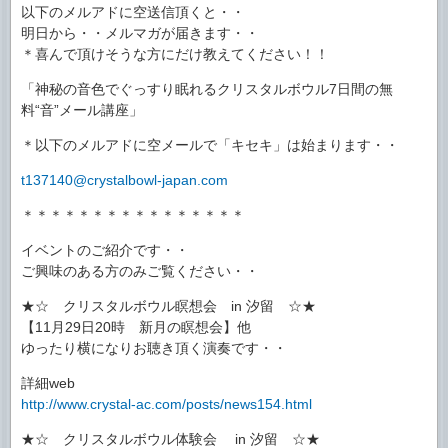
以下のメルアドに空送信頂くと・・
明日から・・メルマガが届きます・・
＊喜んで頂けそうな方にだけ教えてください！！
「神秘の音色でぐっすり眠れるクリスタルボウル7日間の無
料“音”メール講座」
＊以下のメルアドに空メールで「キセキ」は始まります・・
t137140@crystalbowl-japan.com
＊＊＊＊＊＊＊＊＊＊＊＊＊＊＊＊
イベントのご紹介です・・
ご興味のある方のみご覧ください・・
★☆ クリスタルボウル瞑想会 in 汐留 ☆★
【11月29日20時 新月の瞑想会】他
ゆったり横になりお聴き頂く演奏です・・
詳細web
http://www.crystal-ac.com/posts/news154.html
★☆ クリスタルボウル体験会 in 汐留 ☆★