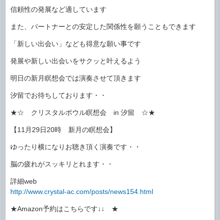
信頼性の発展など適しています
また、パートナーとの安定した関係性を願うこともできます
「新しい出会い」なども得意な願い事です
発展や新しい出会いをサクッと叶えるよう
明日の新月瞑想会では演奏させて頂きます
汐留でお待ちしております・・
★☆ クリスタルボウル瞑想会 in 汐留 ☆★
【11月29日20時 新月の瞑想会】
ゆったり横になりお聴き頂く演奏です・・
脳の疲れがスッキリとれます・・
詳細web
http://www.crystal-ac.com/posts/news154.html
★Amazon予約はこちらです↓↓ ★