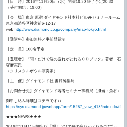
【日 時】2016年11月30日（水）開演19:30 終了予定20:30
（受付開始：19:00）
【会 場】東京 原宿 ダイヤモンド社本社ビル9Fセミナールーム
東京都渋谷区神宮前6-12-17
web
http://www.diamond.co.jp/company/map-tokyo.html
【受講料】参加無料／事前登録制
【定 員】100名予定
【登壇者】『聞くだけで脳の疲れがとれるＣＤブック』著者・石
塚麻実氏
（クリスタルボウル演奏家）
【主 催】ダイヤモンド社 書籍編集局
【お問合せ先】ダイヤモンド著者セミナー事務局（担当：魚谷）
御申し込み詳細はコチラです↓↓
https://sys.diamond.jp/webapp/form/15257_vow_413/index.do#for
★★★NEWS★★★
2016年11月11日初出版「聞くだけで脳の疲れがとれるCDブッ