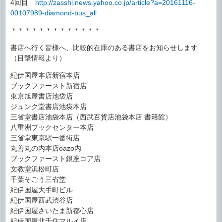
4回目
http://zasshi.news.yahoo.co.jp/article?a=20161116-
00107989-diamond-bus_all
＊＊＊＊＊＊＊＊＊＊＊＊＊
書店へ行く皆様へ、比較的在庫のある書店をお知らせします
（目撃情報より）
紀伊国屋本店新宿本店
ブックファースト新宿店
東京旭屋書店池袋店
ジュンク堂書店池袋本店
三省堂書店池袋本店（西武百貨店池袋本店 書籍館）
八重洲ブックセンター本店
三省堂東京駅一番街店
丸善丸の内本店oazo内
ブックファースト銀座コア店
文教堂浜松町店
千葉そごう三省堂
紀伊国屋大手町ビル
紀伊国屋西武渋谷店
紀伊国屋さいたま新都心店
紀伊国屋北千住マルイ店