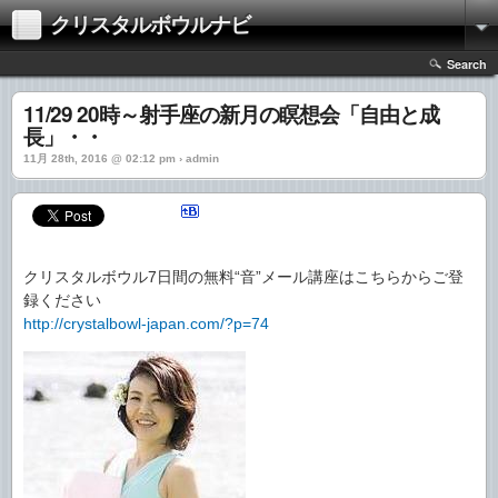
クリスタルボウルナビ
Search
11/29 20時～射手座の新月の瞑想会「自由と成
長」・・
11月 28th, 2016 @ 02:12 pm › admin
クリスタルボウル7日間の無料“音”メール講座はこちらからご登
録ください
http://crystalbowl-japan.com/?p=74