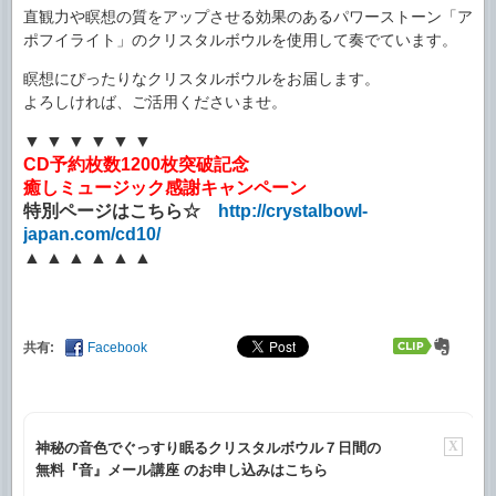
直観力や瞑想の質をアップさせる効果のあるパワーストーン「ア
ポフイライト」のクリスタルボウルを使用して奏でています。
瞑想にぴったりなクリスタルボウルをお届します。
よろしければ、ご活用くださいませ。
▼ ▼ ▼ ▼ ▼ ▼
CD予約枚数1200枚突破記念
癒しミュージック感謝キャンペーン
特別ページはこちら☆
http://crystalbowl-
japan.com/cd10/
▲ ▲ ▲ ▲ ▲ ▲
共有:
Facebook
X
神秘の音色でぐっすり眠るクリスタルボウル７日間の
無料『音』メール講座 のお申し込みはこちら