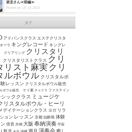
坂圭さん≪前編≫
Posted on 1月 19, 2013
タグ
D
アドバンスクラス
エステクリスタ
キングレコード
キングレ
オーラ
クリスタリ
、
クリアリング
クリ
ト
クリスタリストクラス
クリ
タリスト麻実
タルボウル
クリスタルボ
体験レッスン
クリスタルボウル販売
ケイ素
ファステイン
ルボウル販売、
チャクラ
ミュージケ
ーシッククラス
クリスタルボウル・ヒーリ
メデイテーションクラス
リラ
ヨガ
レッスン
体験
ション
京都
仙酔島
奉納演奏
大阪
スン
倍音
宇宙
共鳴
演奏会
山
新月
満月
癒し
沖縄
水晶