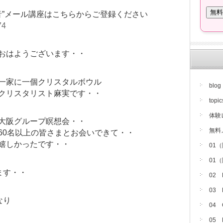
音”メール講座はこちらからご登録ください
74
おはようございます・・
一家に一個クリスタルボウル
blog
クリスタリスト麻実です・・
topic
体験
大阪グループ瞑想会・・
無料
60名以上の皆さまとお会いできて・・
嬉しかったです・・
01
01
ます・・
02
03
なり
04
05