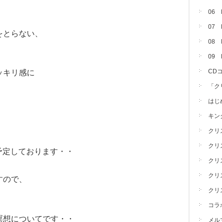
06
07
をとらない、
08 
09
CD
ッキリ感に
「ク
はじ
キン
クリ
クリ
を予定しております・・
クリ
クリ
すので、
クリ
コラ
瞑想についてです・・
メル