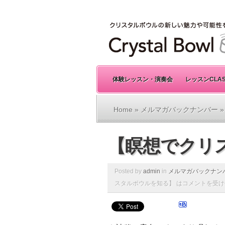
体験レッスン・演奏会
レッスンCLA
Home
»
メルマガバックナンバー
»
【瞑想でクリ
Posted by
admin
in
メルマガバックナン
スタルボウルを知る】 は
コメントを受け