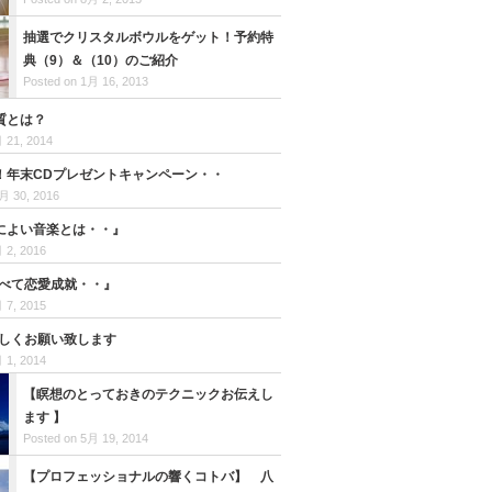
抽選でクリスタルボウルをゲット！予約特
典（9）＆（10）のご紹介
Posted on 1月 16, 2013
質とは？
 21, 2014
！年末CDプレゼントキャンペーン・・
月 30, 2016
によい音楽とは・・』
 2, 2016
食べて恋愛成就・・』
 7, 2015
宜しくお願い致します
 1, 2014
【瞑想のとっておきのテクニックお伝えし
ます 】
Posted on 5月 19, 2014
【プロフェッショナルの響くコトバ】 八