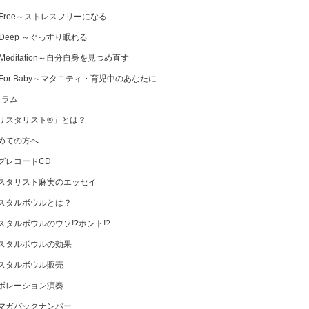
 Free～ストレスフリーになる
 Deep ～ぐっすり眠れる
Meditation～自分自身を見つめ直す
 For Baby～マタニティ・育児中のあなたに
コラム
リスタリスト®」とは？
めての方へ
グレコードCD
スタリスト麻実のエッセイ
スタルボウルとは？
スタルボウルのウソ!?ホント!?
スタルボウルの効果
スタルボウル販売
ボレーション演奏
マガバックナンバー