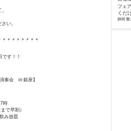
フェ
て、
くだ
静岡
響
ださい。
＊＊＊＊＊＊＊＊＊
日です！！
奏会 in 銀座】
7時
24日まで早割）
と飲み放題