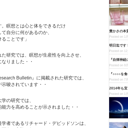
す。瞑想とは心と体をできるだけ
豊かさの本
して自分に何があるのか、
Posted on 1月
けることです」
明日迄です
Posted on 12
れた研究では、瞑想が生産性を向上させ、
『自律神経
になりました・・
Posted on 9月
『○○○○を
earch Bulletin』に掲載された研究では、
Posted on 7月
が示唆されています・・
2014年も
Posted on 1月
大学の研究では、
的能力を高めることが示されました・・
経学者であるリチャード・デビッドソンは、