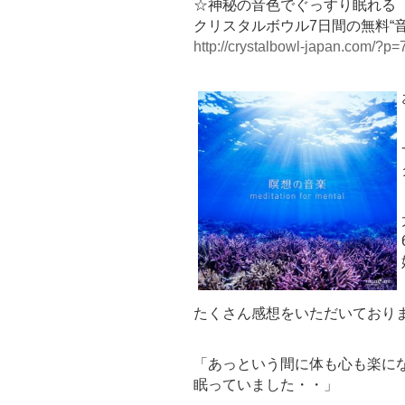
☆神秘の音色でぐっすり眠れる
クリスタルボウル7日間の無料“
http://crystalbowl-japan.com/?p=
たくさん感想をいただいており
「あっという間に体も心も楽に
眠っていました・・」