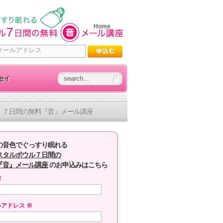
Home
セイ
７日間の無料『音』メール講座
の音色でぐっすり眠れる
スタルボウル７日間の
『音』メール講座
のお申込みはこちら
前
ルアドレス
※