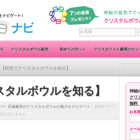
SS
クリスタルボウル販売
初めての方へ
»
クリスタリスト麻実のエッ
 【瞑想でクリスタルボウルを知る】
スタルボウルを知る】
神秘
クリ
無料
バー
,
石塚麻実がクリスタルボウルの魅力をナビゲート
|
【瞑想でクリ
お名
付けていません
メー