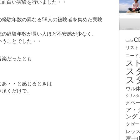
に面白い実験を行いました・・
の経験年数の異なる58人の被験者を集めた実験
想の経験年数が長い人ほど不安感が少なく、
C
いうことでした・・
cafe
リスト
コード
音楽だったとも
ス
ス
ス
なあ・・と感じるときは
ウル
き頂くだけで、
クリスタ
ベ
グ
ア・
ング
クゼー
レッ
富士