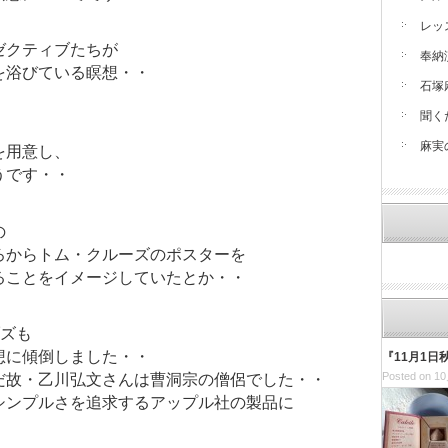
レッ
ゼクティブたちが
奉納
を浴びている瞑想・・
石塚
聞く
麻実
を用意し、
うです・・
の
ろからトム・クルーズのポスターを
ることをイメージしていたとか・・
ブズも
想に傾倒しました・・
『11月1
Posted on 10
だ故・乙川弘文さんは曹洞宗の僧侶でした・・
シンプルさを追求するアップル社の製品に