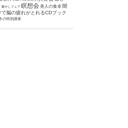
瞑想会
聞
ア
美人の食卓
癒やしフェア
けで脳の疲れがとれるCDブック
きの特別講座