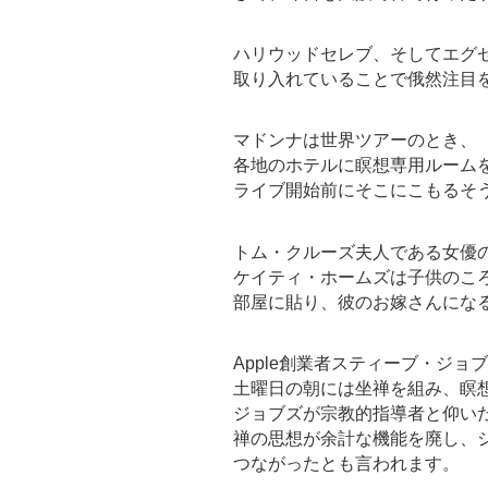
ハリウッドセレブ、そしてエグ
取り入れていることで俄然注目
マドンナは世界ツアーのとき、
各地のホテルに瞑想専用ルーム
ライブ開始前にそこにこもるそ
トム・クルーズ夫人である女優
ケイティ・ホームズは子供のこ
部屋に貼り、彼のお嫁さんにな
Apple創業者スティーブ・ジョ
土曜日の朝には坐禅を組み、瞑
ジョブズが宗教的指導者と仰い
禅の思想が余計な機能を廃し、
つながったとも言われます。