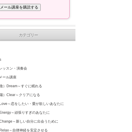
カテゴリー
s
レッスン・演奏会
メール講座
（陰）Dream～すぐに眠れる
（陽）Clear～クリアになる
 Love～恋をしたい・愛が欲しいあなたに
 Energy～頑張りすぎのあなたに
 Change～新しい自分に出会うために
 Relax～自律神経を安定させる