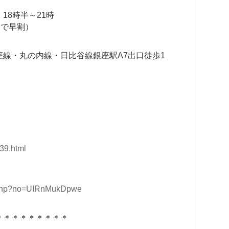
18時半～21時
日まで早割）
線・丸の内線・日比谷線銀座駅A7出口徒歩1
39.html
kd.php?no=UIRnMukDpwe
＊＊＊＊＊＊＊＊＊