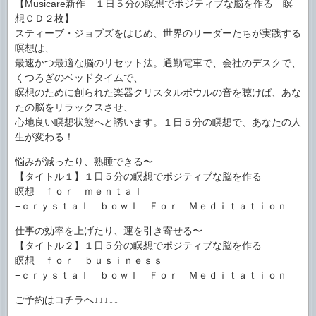
【Musicare新作 １日５分の瞑想でポジティブな
脳を作る 瞑
想ＣＤ２枚】
スティーブ・ジョブズをはじめ、世界のリーダーたちが実
践する
瞑想は、
最速かつ最適な脳のリセット法。通勤電車で、会社のデス
クで、
くつろぎのベッドタイムで、
瞑想のために創られた楽器クリスタルボウルの音を聴けば
、あな
たの脳をリラックスさせ、
心地良い瞑想状態へと誘います。１日５分の瞑想で、あな
たの人
生が変わる！
悩みが減ったり、熟睡できる〜
【タイトル１】１日５分の瞑想でポジティブな脳を作る
瞑想 ｆｏｒ ｍｅｎｔａｌ
−ｃｒｙｓｔａｌ ｂｏｗｌ Ｆｏｒ Ｍｅｄｉｔａｔｉ
ｏｎ
仕事の効率を上げたり、運を引き寄せる〜
【タイトル２】１日５分の瞑想でポジティブな脳を作る
瞑想 ｆｏｒ ｂｕｓｉｎｅｓｓ
−ｃｒｙｓｔａｌ ｂｏｗｌ Ｆｏｒ Ｍｅｄｉｔａｔｉ
ｏｎ
ご予約はコチラへ↓↓↓↓↓