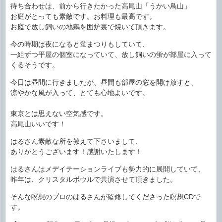
待ち合わせは、前から行きたかった高尾山「うかい鳥山」
お庭がとっても素敵です。お料理も最高です。
お庭で放し飼いの地鶏を囲炉裏で焼いて頂きます。
今の時期は夜になると蛍まつりもしていて、
一組ずつ平屋の個室になっていて、放し飼いの蛍が部屋に
入って
くるそうです。
今日は昼間に行きましたが、昼間も部屋の窓を開け放すと
、
涼やかな風が入って、とても心地よいです。
東京とは思えない空気感です。
高尾山いいです！
はるさん素敵な所を教えて下さいまして、
ありがとうございます！感謝いたします！
はるさんはメデイテーションライブも勢力的に展開してい
て、
昨年は、クリスタルボウルで共演させて頂きました。
そんな瞑想のプロのはるさんが監修してくださった瞑想C
Dで
す。