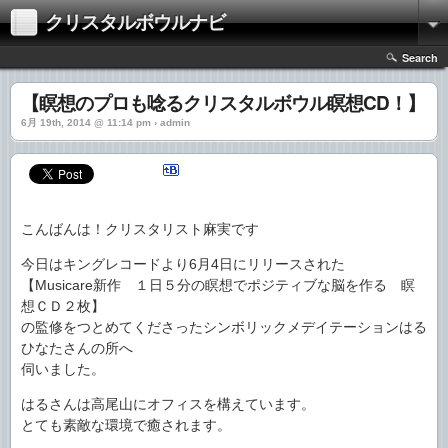
クリスタルボウルナビ
Search
【瞑想のプロも唸るクリスタルボウル瞑想CD！】
6月 19th, 2014 @ 11:14 pm › admin
こんばんは！クリスタリスト麻実です
今日はキングレコードより6月4日にリリースされた
【Musicare新作 １日５分の瞑想でポジティブな
脳を作る 瞑
想ＣＤ２枚】
の監修をつとめてくださったシンボリックメデイテーショ
ンはる
ひなたさんの所へ
伺いました。
はるさんは高尾山にオフィスを構えています。
とても素敵な環境で癒されます。