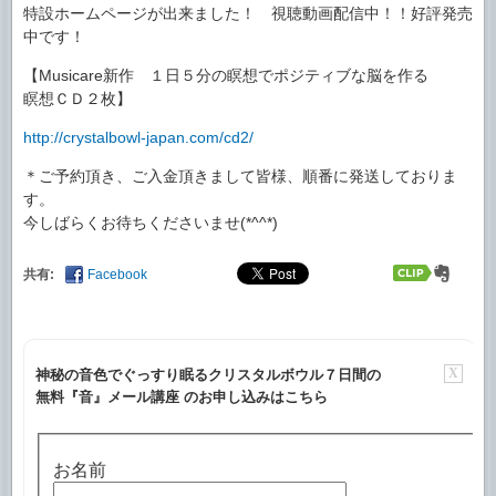
特設ホームページが出来ました！ 視聴動画配信中！！好
評発売
中です！
【Musicare新作 １日５分の瞑想でポジティブな
脳を作る
瞑想ＣＤ２枚】
http://
crystalbowl-japan.com/cd2/
＊ご予約頂き、ご入金頂きまして皆様、順番に発送してお
りま
す。
今しばらくお待ちくださいませ(*^^*)
共有:
Facebook
X
神秘の音色でぐっすり眠るクリスタルボウル７日間の
無料『音』メール講座 のお申し込みはこちら
お名前