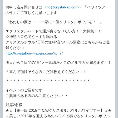
お申し込み問い合せは
info@crystal-ac.com
へ 「ハワイツアー
の件」にて宜しくお願いします
『わたしの夢は ・・ 一家に一個クリスタルボウルを！！』
▼クリスタルハートで運が良くなりたい方！！大募集！！
☆神秘の音色でぐっすり眠れる
クリスタルボウル7日間の無料“音”メール講座はこちらからご登
録ください
http://crystalbowl-japan.com/?p=74
明日から７日間の”音”メール講座とこのメルマガが届きます！！
＊喜んで頂けそうな方にだけ教えてください！！
＊＊＊＊＊＊＊＊＊＊＊＊＊＊＊＊＊＊＊＊＊＊＊
イベントのご紹介です・・
ご興味のある方のみご覧ください・・
残席2名様
★☆【第一回 2015年 CAJクリスタルボウルハワイツアー】☆★
～美しい2016年を迎える為のハワイで奏でるクリスタルボウル