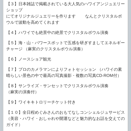
【３】日本雑誌で掲載されている大人気のハワイアンジュエリー
ショップ
にてオリジナルジュエリーを作ります なんとクリスタルボ
ウルで波動を高めてくれます
【４】ハワイでも絶景中の絶景でクリスタルボウル演奏
【５】海・山・パワースポットで五感を研ぎすましてエネルギー
チャージ （麻実のクリスタルボウル演奏）
【６】ノースショア観光
【７】プロのカメラマンによりフォトセッション （ハワイの素
晴らしい景色の中で最高の写真撮影・複数の写真CD-ROM付）
【８】サンライズ・サンセットでクリスタルボウル演奏
（麻実の演奏付）
【９】ワイキキトロリーチケット付き
【１０】全日程めぐみさんのおもてなしコンシェルジュサービス
（美容・ハワイ・おしゃれや開運などと魅力的なお話を交えての
ガイド）