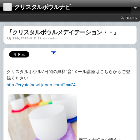
クリスタルボウルナビ
Search
『クリスタルボウルメデイテーション・・』
7月 11th, 2016 @ 11:12 am › admin
クリスタルボウル7日間の無料“音”メール講座はこちらからご登
録ください
http://crystalbowl-japan.com/?p=74
麻実の大好きな皆さま