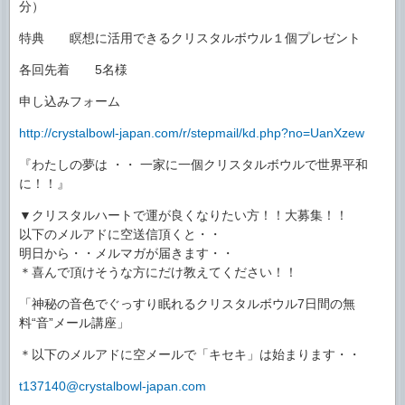
分）
特典 瞑想に活用できるクリスタルボウル１個プレゼント
各回先着 5名様
申し込みフォーム
http://crystalbowl-japan.com/r/stepmail/kd.php?no=UanXzew
『わたしの夢は ・・ 一家に一個クリスタルボウルで世界平和
に！！』
▼クリスタルハートで運が良くなりたい方！！大募集！！
以下のメルアドに空送信頂くと・・
明日から・・メルマガが届きます・・
＊喜んで頂けそうな方にだけ教えてください！！
「神秘の音色でぐっすり眠れるクリスタルボウル7日間の無
料“音”メール講座」
＊以下のメルアドに空メールで「キセキ」は始まります・・
t137140@crystalbowl-japan.com