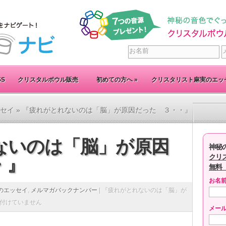
SS
クリスタルボウル販売
初めての方へ
»
クリスタリスト麻実のエッ
セイ
» 『疲れがとれないのは「脳」が原因だった ３・・』
ないのは「脳」が原因
神秘
クリ
・』
無料
お名
のエッセイ
,
メルマガバックナンバー
|
『疲れがとれないのは「脳」が
付けていません
メー