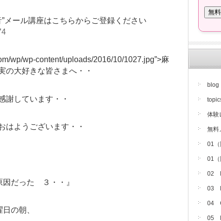
音”メール講座はこちらからご登録ください
74
.com/wp/wp-content/uploads/2016/10/1027.jpg”>
麻
実の大好きな皆さまへ・・
blog
感謝しています・・
topic
体験
おはようございます・・
無料
01
01
02
原因だった ３・・』
03
04
曜日の朝、
05