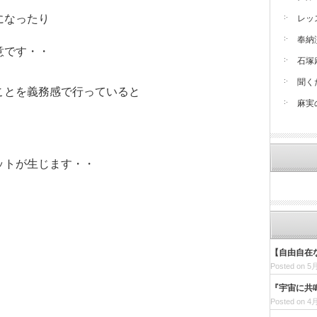
になったり
レッ
奉納
意です・・
石塚
聞く
ことを義務感で行っていると
麻実
・
ットが生じます・・
・
【自由自在
Posted on 5月
『宇宙に共
Posted on 4月