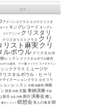
タグ
D
アドバンスクラス
エステクリスタ
キングレコード
キングレ
オーラ
クリスタリ
、
クリアリング
クリ
ト
クリスタリストクラス
クリ
タリスト麻実
タルボウル
クリスタルボ
体験レッスン
クリスタルボウル販売
ケイ素
ファステイン
ルボウル販売、
チャクラ
ミュージケ
ーシッククラス
クリスタルボウル・ヒーリ
メデイテーションクラス
リラ
ヨガ
レッスン
体験
ション
京都
仙酔島
奉納演奏
大阪
スン
倍音
宇宙
共鳴
演奏会
山
新月
満月
癒し
沖縄
水晶
瞑想会
聞
ア
美人の食卓
癒やしフェア