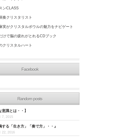
スンCLASS
演奏クリスタリスト
麻実がクリスタルボウルの魅力をナビゲート
だけで脳の疲れがとれるCDブック
のクリスタルハート
Facebook
Random posts
な意識とは・・】
 7, 2015
鳴する「生き方」「奏で方」・・』
 22, 2016