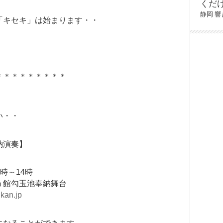
くだ
静岡
響
「キセキ」は始まります・・
＊＊＊＊＊＊＊＊＊
い・・
納演奏】
3時～14時
う館勾玉池奉納舞台
kan.jp