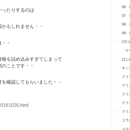
06
かったりするのは
07
08 
因かもしれません・・
09
CD
は・・
「ク
情報を詰め込みすぎてしまって
はじ
態のことです・・
キン
クリ
度を確認してもらいました・・
クリ
クリ
クリ
-20161026.html
クリ
コラ
メル