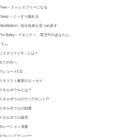
 Free～ストレスフリーになる
 Deep ～ぐっすり眠れる
Meditation～自分自身を見つめ直す
 For Baby～マタニティ・育児中のあなたに
コラム
リスタリスト®」とは？
めての方へ
グレコードCD
スタリスト麻実のエッセイ
スタルボウルとは？
スタルボウルのウソ!?ホント!?
スタルボウルの効果
スタルボウル販売
ボレーション演奏
マガバックナンバー