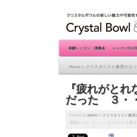
体験レッスン・演奏会
レッスンCLA
Home
»
クリスタリスト麻実のエッ
『疲れがとれ
だった ３・
Posted by
admin
in
クリスタリスト麻実
原因だった ３・・』 は
コメントを受け