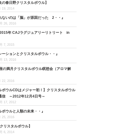
良の春日野クリスタルボウル】
 19, 2014
れないのは「脳」が原因だった 2・・』
月 26, 2016
17 2015年 CAJラグジュアリーリトリート in
月 7, 2015
レーションとクリスタルボウル・・』
月 13, 2016
天秤座の満月クリスタルボウル瞑想会（アロマ解
 22, 2016
ルボウルCDはメジャー初！】クリスタルボウル
信 ～2012年12月4日号～
月 17, 2012
ルボウルと人類の未来・・』
 25, 2016
とクリスタルボウル】
月 6, 2014