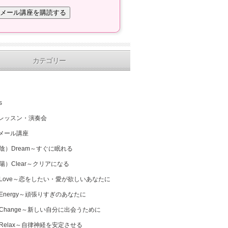
カテゴリー
s
レッスン・演奏会
メール講座
（陰）Dream～すぐに眠れる
（陽）Clear～クリアになる
 Love～恋をしたい・愛が欲しいあなたに
 Energy～頑張りすぎのあなたに
 Change～新しい自分に出会うために
 Relax～自律神経を安定させる