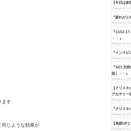
【今日は奈
Posted on 9月
『疲れがと
Posted on 10
『11/12-
・・ 』
Posted on 10
『インスピ
Posted on 10
『3/23 
説）・・』
Posted on 3月
【クリスタ
アカデミー通
Posted on 12
ります
『クリスタ
Posted on 2月
、
【免疫UP
と同じような効果が
Posted on 12