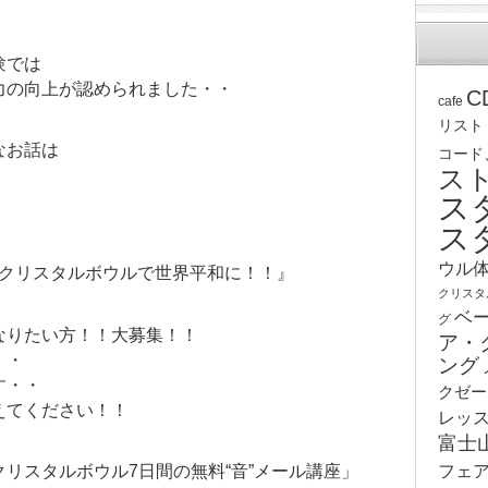
・
験では
力の向上が認められました・・
C
cafe
リスト
なお話は
コード
ス
ス
ス
ウル
個クリスタルボウルで世界平和に！！』
クリスタ
ベ
グ
なりたい方！！大募集！！
ア・
・・
ング
す・・
クゼー
えてください！！
レッ
富士
リスタルボウル7日間の無料“音”メール講座」
フェ