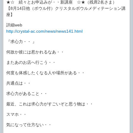
★☆ 続々とお申込みが・・新講座 ☆★（残席2名さま）
【8月14日他（ボウル付）クリスタルボウルメディテーション講
座】
詳細web
http://crystal-ac.com/news/news141.html
『求心力・・ 』
何故か彼には惹かれるなあ・・
またあのお店へ行こう・・
何度も体感したくなる人や場所がある・・
共通点は・・
求心力があること・・
最近、これは求心力がすごいぞと思う物は・・
スマホ・・
気になって仕方ない・・