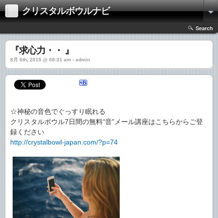
クリスタルボウルナビ
Search
『求心力・・ 』
8月 6th, 2015 @ 08:31 am › admin
☆神秘の音色でぐっすり眠れる
クリスタルボウル7日間の無料“音”メール講座はこちらからご登
録ください
http://crystalbowl-japan.com/?p=74