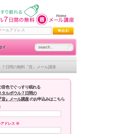
Home
セイ
７日間の無料『音』メール講座
の音色でぐっすり眠れる
スタルボウル７日間の
『音』メール講座
のお申込みはこちら
前
ルアドレス
※