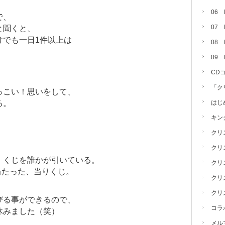
06
で、
07
と聞くと、
けでも一日1件以上は
08 
09
CD
「ク
っこい！思いをして、
る。
はじ
キン
クリ
クリ
！くじを誰かが引いている。
クリ
に当たった、当りくじ。
クリ
クリ
びる事ができるので、
コラ
休みました（笑）
メル