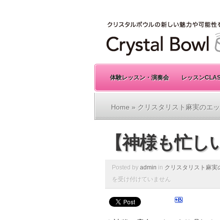
体験レッスン・演奏会
レッスンCLA
Home
»
クリスタリスト麻実のエッ
【神様も忙し
Posted by
admin
in
クリスタリスト麻実
を受け付けていません