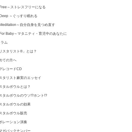
 Free～ストレスフリーになる
 Deep ～ぐっすり眠れる
Meditation～自分自身を見つめ直す
 For Baby～マタニティ・育児中のあなたに
コラム
リスタリスト®」とは？
めての方へ
グレコードCD
スタリスト麻実のエッセイ
スタルボウルとは？
スタルボウルのウソ!?ホント!?
スタルボウルの効果
スタルボウル販売
ボレーション演奏
マガバックナンバー