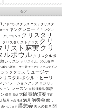
タグ
D
アドバンスクラス
エステクリスタ
キングレコード
キングレ
オーラ
クリスタリ
、
クリアリング
クリ
ト
クリスタリストクラス
クリ
タリスト麻実
タルボウル
クリスタルボ
体験レッスン
クリスタルボウル販売
ケイ素
ファステイン
ルボウル販売、
チャクラ
ミュージケ
ーシッククラス
クリスタルボウル・ヒーリ
メデイテーションクラス
リラ
ヨガ
レッスン
体験
ション
京都
仙酔島
奉納演奏
大阪
スン
倍音
宇宙
共鳴
演奏会
山
新月
満月
癒し
沖縄
水晶
瞑想会
聞
ア
美人の食卓
癒やしフェア