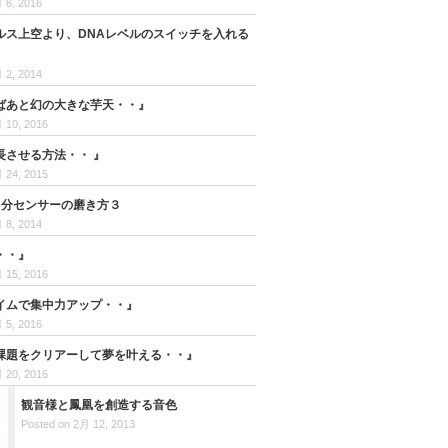
 6, 2016
ルス上空より、DNAレベルのスイッチを入れる
 2, 2014
ばあと幻の大きな芋天・・』
 10, 2016
長させる方法・・ 』
 24, 2015
自分センサーの磨き方３
 8, 2014
・・』
 15, 2016
イムで集中力アップ・・』
 5, 2016
課題をクリアーして夢を叶える・・』
 20, 2016
観音様と鳳凰を創造する音色
Posted on 2月 12, 2013