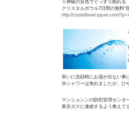
☆神秘の音色でぐっすり眠れる
クリスタルボウル7日間の無料“
http://crystalbowl-japan.com/?p=
幸いに洗顔時にお湯が出ない事
水シャワーは免れましたが、ひ
マンションンの防犯管理センタ
東京ガスに連絡するよう教えて