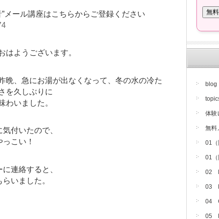
音”メール講座はこちらからご登録ください
74
おはようございます。
昨晩、急にお湯が出なくなって、冬の水の冷た
blog
さを久しぶりに
topic
味わいました。
体験
無料
に気付いたので、
やっこい！
01
01
ーに連絡すると、
02
もらいました。
03
04
05