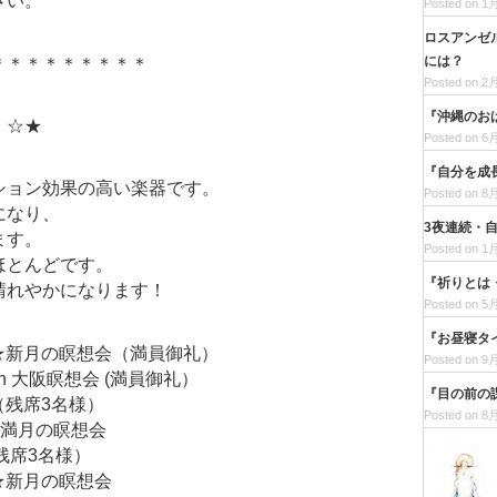
さい。
Posted on 1月
ロスアンゼ
には？
＊＊＊＊＊＊＊＊＊
Posted on 2月
『沖縄のお
 ☆★
Posted on 6月
『自分を成
ション効果の高い楽器です。
Posted on 8月
になり、
3夜連続・
ます。
Posted on 1月
ほとんどです。
『祈りとは
晴れやかになります！
Posted on 5月
『お昼寝タ
 ★新月の瞑想会（満員御礼）
Posted on 9月
n 大阪瞑想会 (満員御礼）
『目の前の
（残席3名様）
Posted on 8月
☆満月の瞑想会
（残席3名様）
 ★新月の瞑想会