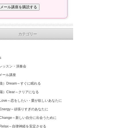
カテゴリー
s
レッスン・演奏会
メール講座
（陰）Dream～すぐに眠れる
（陽）Clear～クリアになる
 Love～恋をしたい・愛が欲しいあなたに
 Energy～頑張りすぎのあなたに
 Change～新しい自分に出会うために
 Relax～自律神経を安定させる