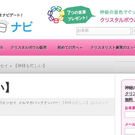
SS
クリスタルボウル販売
初めての方へ
»
クリスタリスト麻実のエッ
セイ
» 【神様も忙しい】
い】
神秘
クリ
無料
のエッセイ
,
メルマガバックナンバー
|
【神様も忙しい】 は
コメント
お名
メー