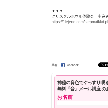
▼▼▼
クリスタルボウル体験会 申込
https://1lejend.com/stepmail/kd
共有:
Facebook
神秘の音色でぐっすり眠
無料『音』メール講座 の
お名前