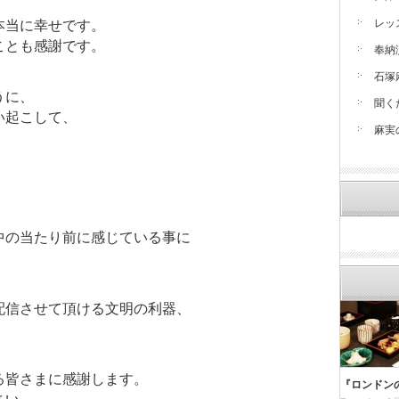
レッ
本当に幸せです。
ことも感謝です。
奉納
石塚
うに、
聞く
い起こして、
麻実
中の当たり前に感じている事に
配信させて頂ける文明の利器、
。
る皆さまに感謝します。
『ロンドン