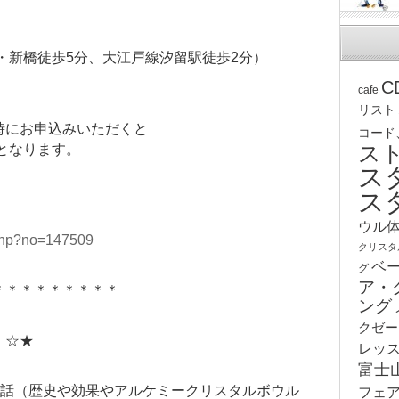
・新橋徒歩5分、大江戸線汐留駅徒歩2分）
C
cafe
リスト
時にお申込みいただくと
コード
ス
0円となります。
ス
ス
ウル
.php?no=147509
クリスタ
ベ
グ
ア・
＊＊＊＊＊＊＊＊＊
ング
クゼー
 ☆★
レッ
富士
お話（歴史や効果やアルケミークリスタルボウル
フェ