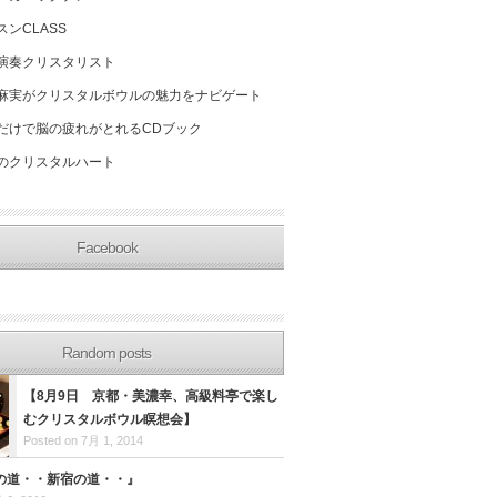
スンCLASS
演奏クリスタリスト
麻実がクリスタルボウルの魅力をナビゲート
だけで脳の疲れがとれるCDブック
のクリスタルハート
Facebook
Random posts
【8月9日 京都・美濃幸、高級料亭で楽し
むクリスタルボウル瞑想会】
Posted on 7月 1, 2014
の道・・新宿の道・・』