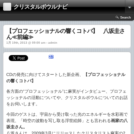
クリスタルボウルナビ
Search
【プロフェッショナルの響くコトバ】 八坂圭さ
ん≪前編≫
1月 19th, 2013 @ 09:00 am › admin
CDの発売に向けてスタートした新企画、
【プロフェッショナル
の響くコトバ】
各方面の“プロフェッショナル”に麻実がインタビュー、プロフェ
ッショナルの活動についてや、クリスタルボウルについてのお話
をお伺いします。
今回のゲストは、宇宙から受け取った光のエネルギーを水彩画で
表現、「時空の波動を写し取る浮世絵師」とも言われる
画家の八
坂圭さん。
八坂さんは、2009年3月にリリースしたクリスタリスト麻実の2