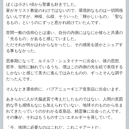
ぼくは小さい頃から聖書も好きでした。
家がキリスト教徒のわけではないので、環境的なものは一切関係
ないんですが、神様、仏様、そういった「輝かしいもの」「聖な
るもの」というのにずっと惹かれ続けていたんです。
世間一般の信仰心とは違い、自分の内側にはなにか彼らと共通の
「光るもの」があると感じていました。
ただそれが何かはわからなかったし、その感覚を誰かとシェアす
る事もなかった。
思春期になって、ルドルフ・シュタイナーに出会い、彼の思想、
哲学、知性に触れているうち、僕はこの内側の光を絵で表現する
しかないと感じて美大に進んではみたものの、ずっとそんな調子
だったんです。
そんなとき運命的に、パプアニューギニア造形品に出会います。
あきらかに人が大脳皮質で考えだしたものではない、人間の意図
的な手も感情もなにも加えられていない、地球そのものから生ま
れてきたっていうのがわかる造形品、精霊像に出会ったんです。
その像が、それはもうものすごいエネルギーを発していて。
「今、地球に必要なのはこれだ。これこそアートだ」