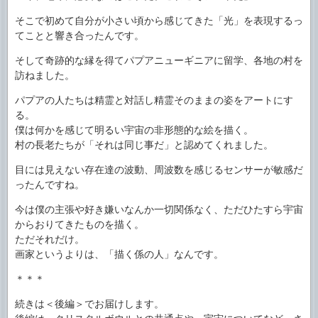
そこで初めて自分が小さい頃から感じてきた「光」を表現するっ
てことと響き合ったんです。
そして奇跡的な縁を得てパプアニューギニアに留学、各地の村を
訪ねました。
パプアの人たちは精霊と対話し精霊そのままの姿をアートにす
る。
僕は何かを感じて明るい宇宙の非形態的な絵を描く。
村の長老たちが「それは同じ事だ」と認めてくれました。
目には見えない存在達の波動、周波数を感じるセンサーが敏感だ
ったんですね。
今は僕の主張や好き嫌いなんか一切関係なく、ただひたすら宇宙
からおりてきたものを描く。
ただそれだけ。
画家というよりは、「描く係の人」なんです。
＊＊＊
続きは＜後編＞でお届けします。