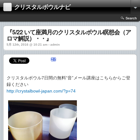
クリスタルボウルナビ
Search
『5/22 いて座満月のクリスタルボウル瞑想会（ア
ロマ解説）・・』
5月 12th, 2016 @ 10:21 am › admin
クリスタルボウル7日間の無料“音”メール講座はこちらからご登
録ください
http://crystalbowl-japan.com/?p=74