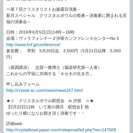
ー第７回クリスタリストお披露目演奏－
新月スペシャル クリスタルボウルの祭典～演奏家に囲まれる至
福の演奏会～
日時：2016年6月5日(日)14時～16時
会場：ヴィラフォンテーヌ汐留カンファレンスセンターNo 5
http://www.hvf.jp/conference/
参加費： 早割 5月20日迄 3,500円（5月21日以降 5,000
円）
（基調講演） 志賀一雅博士（脳波研究第一人者）
これからの宇宙に共鳴する「キセキの生き方」
申し込みフォーム
http://crystal-ac.com/news/news167.html
★☆ クリスタルボウル瞑想会 in 汐留 ☆★
【5月22日11時 いて座の満月 瞑想会】他
ゆったり横になりお聴き頂く演奏です・・
詳細web
http://crystalbowl-japan.com/r/stepmail/kd.php?no=147509