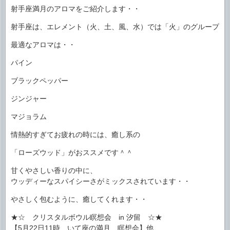
射手座満月のアロマをご紹介します・・
射手座は、エレメント（火、土、風、水）では「火」のグループ
最適なアロマは・・
パイン
ブラックペッパー
ジンジャー
マジョラム
情熱的すぎてお疲れの時には、癒し系の
「ローズウッド」がおススメです＾＾
甘くやさしい香りの中に、
ウッディーなスパイシーさがミックスされています・・
やさしく包むように、癒してくれます・・
★☆ クリスタルボウル瞑想会 in 汐留 ☆★
【5月22日11時 いて座の満月 瞑想会】他