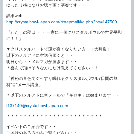
ゆったり横になりお聴き頂く演奏です・・
詳細web
http://crystalbowl-japan.com/r/stepmail/kd.php?no=147509
『わたしの夢は ・・ 一家に一個クリスタルボウルで世界平和
に！！』
▼クリスタルハートで運が良くなりたい方！！大募集！！
以下のメルアドに空送信頂くと・・
明日から・・メルマガが届きます・・
＊喜んで頂けそうな方にだけ教えてください！！
「神秘の音色でぐっすり眠れるクリスタルボウル7日間の無
料“音”メール講座」
＊以下のメルアドに空メールで「キセキ」は始まります・・
t137140@crystalbowl-japan.com
＊＊＊＊＊＊＊＊＊＊＊＊＊＊＊＊＊＊＊＊＊＊＊
イベントのご紹介です・・
ご興味のある方のみご覧ください・・