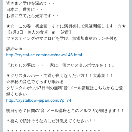
皆さまと学びを深めて・・
日本に、世界に・・
お役に立てたら光栄です・・
★☆ この春 初企画 すぐに満員御礼で急遽開催します ☆★
【7月3日 美人の食卓 in 汐留】
ファステイングやマクロビを学び、無添加食材のランチ付き
詳細web
http://crystal-ac.com/news/news143.html
『わたしの夢は ・・ 一家に一個クリスタルボウルを！！』
▼クリスタルハートで運が良くなりたい方！！大募集！！
☆神秘の音色でぐっすり眠れる
クリスタルボウル7日間の無料“音”メール講座はこちらからご登
録ください
http://crystalbowl-japan.com/?p=74
明日から７日間の”音”メール講座とこのメルマガが届きます！！
＊喜んで頂けそうな方にだけ教えてください！！
＊＊＊＊＊＊＊＊＊＊＊＊＊＊＊＊＊＊＊＊＊＊＊