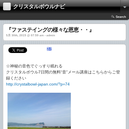
クリスタルボウルナビ
Search
『ファステイングの様々な恩恵・・』
5月 30th, 2015 @ 07:59 am › admin
☆神秘の音色でぐっすり眠れる
クリスタルボウル7日間の無料“音”メール講座はこちらからご登
録ください
http://crystalbowl-japan.com/?p=74