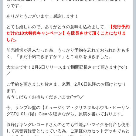
うです。
ありがとうございます！感謝します！
とても嬉しいので、ありがとうの意味を込めまして、
【先行予約
だけの10大特典キャンペーン】を延長させて頂くことになりま
した。
前売締切が月末だった為、うっかり予約を忘れておられた方も多
く、「まだ予約できますか？」とご連絡を頂きました。
大丈夫です！2月6日リリースまで期間延長させて頂きます(^o^)
／
ご予約を頂きました皆さま、来週、2月6日以降のお届けとなり
ます。
もうしばらくお待ちくださいませ(^o^)／
今、サンプル盤の【ミュージケア・クリスタルボウル・ヒーリン
グCD】01（陽）Clearを聴きながら、原稿を書いております。
収録はキングレコードさんのとても性能よいマイクを何台も使用
して高音質録音となっている為、ご家庭のカセットデッキでもと