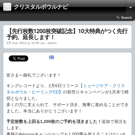
クリスタルボウルナビ
Search
【先行枚数1200枚突破記念】10大特典がつく先行
予約、延長します！
2月 2nd, 2013 @ 10:00 am › admin
皆さまへ御礼でございます！
キングレコードより、2月6日リリース
【ミュージケア・クリス
タルボウル・ヒーリングCD】
の前売りキャンペーンが1月末で締
切となりました。
多くの方に支えられて、サポート頂き、無事に進めることができ
ました。本当にありがとうございます！
予定枚数を上回る1,200枚のご予約を頂きました！
追加で発注を
します。
書籍のAmazonキャンペーンでも1,000冊を超えることはないそ