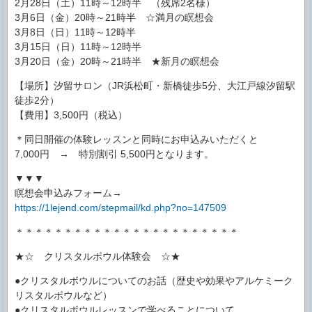
2月28日（土）11時～12時半 （残席2名様）
3月6日（金）20時～21時半 ☆満月の瞑想会
3月8日（日）11時～12時半
3月15日（日）11時～12時半
3月20日（金）20時～21時半 ★新月の瞑想会
【場所】汐留サロン（JR浜松町・新橋徒歩5分、大江戸線汐留駅
徒歩2分）
【費用】3,500円（税込）
＊同日開催の体験レッスンと同時にお申込みいただくと
7,000円 → 特別割引 5,500円となります。
▼▼▼
瞑想会申込みフォーム→
https://1lejend.com/stepmail/kd.php?no=147509
＊＊＊＊＊＊＊＊＊＊＊＊＊＊＊＊＊＊＊＊＊＊＊
★☆ クリスタルボウル体験会 ☆★
●クリスタルボウルについてのお話（歴史や効果やアルケミーク
リスタルボウルなど）
●クリスタルボウルレッスンで学べることについて