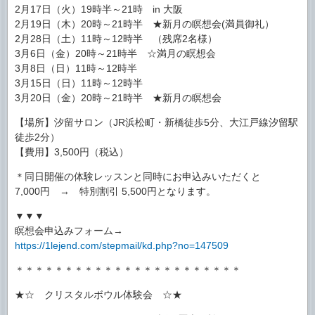
2月17日（火）19時半～21時 in 大阪
2月19日（木）20時～21時半 ★新月の瞑想会(満員御礼）
2月28日（土）11時～12時半 （残席2名様）
3月6日（金）20時～21時半 ☆満月の瞑想会
3月8日（日）11時～12時半
3月15日（日）11時～12時半
3月20日（金）20時～21時半 ★新月の瞑想会
【場所】汐留サロン（JR浜松町・新橋徒歩5分、大江戸線汐留駅
徒歩2分）
【費用】3,500円（税込）
＊同日開催の体験レッスンと同時にお申込みいただくと
7,000円 → 特別割引 5,500円となります。
▼▼▼
瞑想会申込みフォーム→
https://1lejend.com/stepmail/kd.php?no=147509
＊＊＊＊＊＊＊＊＊＊＊＊＊＊＊＊＊＊＊＊＊＊＊
★☆ クリスタルボウル体験会 ☆★