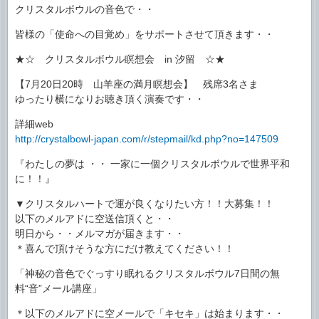
クリスタルボウルの音色で・・
皆様の「使命への目覚め」をサポートさせて頂きます・・
★☆ クリスタルボウル瞑想会 in 汐留 ☆★
【7月20日20時 山羊座の満月瞑想会】 残席3名さま
ゆったり横になりお聴き頂く演奏です・・
詳細web
http://crystalbowl-japan.com/r/stepmail/kd.php?no=147509
『わたしの夢は ・・ 一家に一個クリスタルボウルで世界平和
に！！』
▼クリスタルハートで運が良くなりたい方！！大募集！！
以下のメルアドに空送信頂くと・・
明日から・・メルマガが届きます・・
＊喜んで頂けそうな方にだけ教えてください！！
「神秘の音色でぐっすり眠れるクリスタルボウル7日間の無
料“音”メール講座」
＊以下のメルアドに空メールで「キセキ」は始まります・・