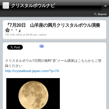
クリスタルボウルナビ
Search
『7月20日 山羊座の満月クリスタルボウル演奏
会・・』
7月 17th, 2016 @ 09:09 pm › admin
クリスタルボウル7日間の無料“音”メール講座はこちらからご登
録ください
http://crystalbowl-japan.com/?p=74