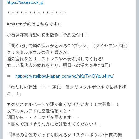
https://takestock.jp
＊＊＊＊＊＊＊＊＊＊＊＊＊＊
Amazon予約はこちらです↓↓
◇石塚麻実待望の初出版作！予約受付中！
「聞くだけで脳の疲れがとれるCDブック」（ダイヤモンド社）
クリスタルボウルの音と響きが、
脳の疲れをとり、ストレスや不安を消してくれる!
忙しい現代人の疲れをとり、明日への活力を生む1冊!
⇒
http://crystalbowl-japan.com/r/c/nKuT/4OYp/u4Irw
/
『わたしの夢は ・・ 一家に一個クリスタルボウルで世界平和
に！！』
▼クリスタルハートで運が良くなりたい方！！大募集！！
以下のメルアドに空送信頂くと・・
明日から・・メルマガが届きます・・
＊喜んで頂けそうな方にだけ教えてください！！
「神秘の音色でぐっすり眠れるクリスタルボウル7日間の無