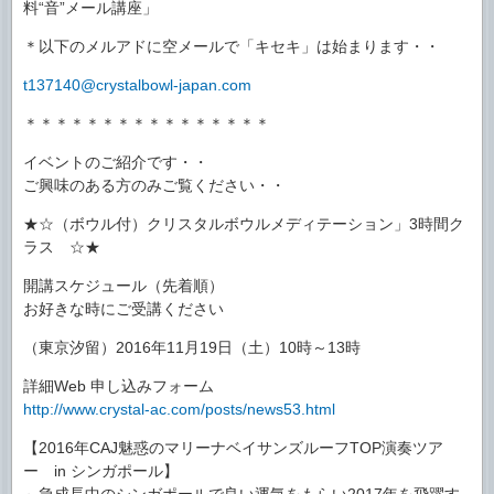
料“音”メール講座」
＊以下のメルアドに空メールで「キセキ」は始まります・・
t137140@crystalbowl-japan.com
＊＊＊＊＊＊＊＊＊＊＊＊＊＊＊＊
イベントのご紹介です・・
ご興味のある方のみご覧ください・・
★☆（ボウル付）クリスタルボウルメディテーション」3時間ク
ラス ☆★
開講スケジュール（先着順）
お好きな時にご受講ください
（東京汐留）2016年11月19日（土）10時～13時
詳細Web 申し込みフォーム
http://www.crystal-ac.com/posts/news53.html
【2016年CAJ魅惑のマリーナベイサンズルーフTOP演奏ツア
ー in シンガポール】
～急成長中のシンガポールで良い運気をもらい2017年を飛躍す