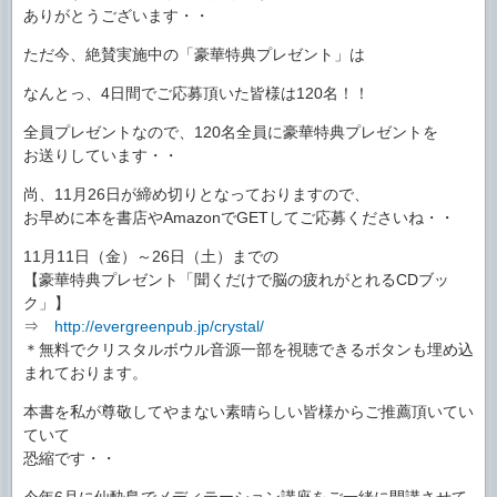
ありがとうございます・・
ただ今、絶賛実施中の「豪華特典プレゼント」は
なんとっ、4日間でご応募頂いた皆様は120名！！
全員プレゼントなので、120名全員に豪華特典プレゼントを
お送りしています・・
尚、11月26日が締め切りとなっておりますので、
お早めに本を書店やAmazonでGETしてご応募くださいね・・
11月11日（金）～26日（土）までの
【豪華特典プレゼント「聞くだけで脳の疲れがとれるCDブッ
ク」】
⇒
http://evergreenpub.jp/crystal/
＊無料でクリスタルボウル音源一部を視聴できるボタンも埋め込
まれております。
本書を私が尊敬してやまない素晴らしい皆様からご推薦頂いてい
ていて
恐縮です・・
今年6月に仙酔島でメディテーション講座をご一緒に開講させて