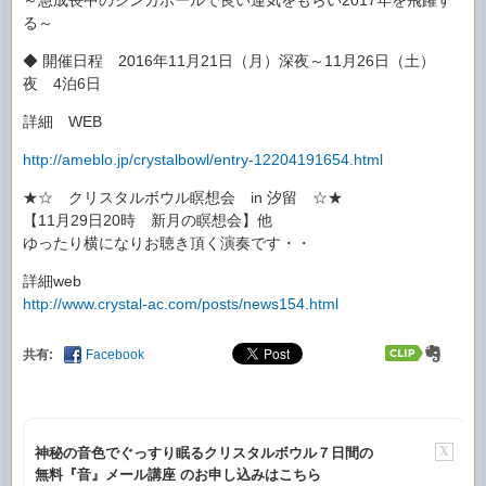
る～
◆ 開催日程 2016年11月21日（月）深夜～11月26日（土）
夜 4泊6日
詳細 WEB
http://ameblo.jp/crystalbowl/entry-12204191654.html
★☆ クリスタルボウル瞑想会 in 汐留 ☆★
【11月29日20時 新月の瞑想会】他
ゆったり横になりお聴き頂く演奏です・・
詳細web
http://www.crystal-ac.com/posts/news154.html
共有:
Facebook
X
神秘の音色でぐっすり眠るクリスタルボウル７日間の
無料『音』メール講座 のお申し込みはこちら