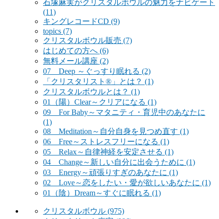
石塚麻実がクリスタルボウルの魅力をナビゲート
(11)
キングレコードCD
(9)
topics
(7)
クリスタルボウル販売
(7)
はじめての方へ
(6)
無料メール講座
(2)
07 Deep ～ぐっすり眠れる
(2)
「クリスタリスト®」とは？
(1)
クリスタルボウルとは？
(1)
01（陽）Clear～クリアになる
(1)
09 For Baby～マタニティ・育児中のあなたに
(1)
08 Meditation～自分自身を見つめ直す
(1)
06 Free～ストレスフリーになる
(1)
05 Relax～自律神経を安定させる
(1)
04 Change～新しい自分に出会うために
(1)
03 Energy～頑張りすぎのあなたに
(1)
02 Love～恋をしたい・愛が欲しいあなたに
(1)
01（陰）Dream～すぐに眠れる
(1)
クリスタルボウル
(975)