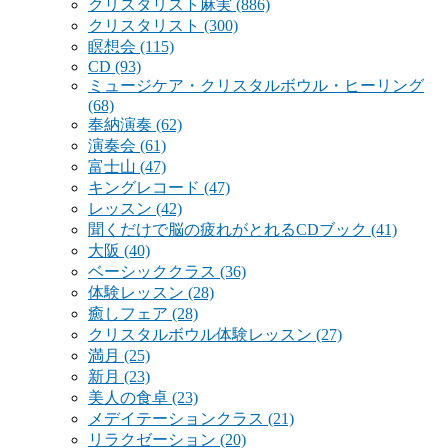
クリスタリスト麻実
(886)
クリスタリスト
(300)
瞑想会
(115)
CD
(93)
ミュージケア・クリスタルボウル・ヒーリング
(68)
奉納演奏
(62)
演奏会
(61)
富士山
(47)
キングレコード
(47)
レッスン
(42)
聞くだけで脳の疲れがとれるCDブック
(41)
大阪
(40)
ベーシッククラス
(36)
体験レッスン
(28)
癒しフェア
(28)
クリスタルボウル体験レッスン
(27)
満月
(25)
新月
(23)
美人の食卓
(23)
メデイテーションクラス
(21)
リラクゼーション
(20)