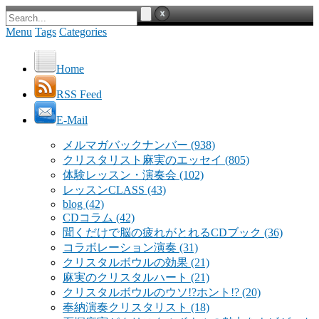
Menu
Tags
Categories
Home
RSS Feed
E-Mail
メルマガバックナンバー
(938)
クリスタリスト麻実のエッセイ
(805)
体験レッスン・演奏会
(102)
レッスンCLASS
(43)
blog
(42)
CDコラム
(42)
聞くだけで脳の疲れがとれるCDブック
(36)
コラボレーション演奏
(31)
クリスタルボウルの効果
(21)
麻実のクリスタルハート
(21)
クリスタルボウルのウソ!?ホント!?
(20)
奉納演奏クリスタリスト
(18)