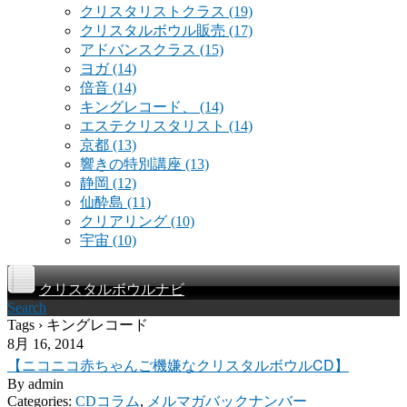
クリスタリストクラス
(19)
クリスタルボウル販売
(17)
アドバンスクラス
(15)
ヨガ
(14)
倍音
(14)
キングレコード、
(14)
エステクリスタリスト
(14)
京都
(13)
響きの特別講座
(13)
静岡
(12)
仙酔島
(11)
クリアリング
(10)
宇宙
(10)
クリスタルボウルナビ
Search
Tags › キングレコード
8月 16, 2014
【ニコニコ赤ちゃんご機嫌なクリスタルボウルCD】
By
admin
Categories:
CDコラム
,
メルマガバックナンバー