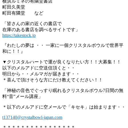
横浜ルミネの有隣堂書店
町田久美堂
町田有隣堂 など
「皆さんの家の近くの書店で
在庫のある書店を調べるサイトです」
https://takestock.jp
『わたしの夢は ・・ 一家に一個クリスタルボウルで世界平
和に！！』
▼クリスタルハートで運が良くなりたい方！！大募集！！
以下のメルアドに空送信頂くと・・
明日から・・メルマガが届きます・・
＊喜んで頂けそうな方にだけ教えてください！！
「神秘の音色でぐっすり眠れるクリスタルボウル7日間の無
料“音”メール講座」
＊以下のメルアドに空メールで「キセキ」は始まります・・
t137140@crystalbowl-japan.com
＊＊＊＊＊＊＊＊＊＊＊＊＊＊＊＊