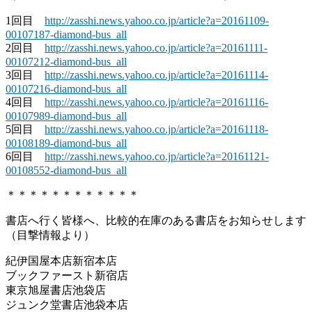
1回目
http://zasshi.news.yahoo.co.jp/article?a=20161109-
00107187-diamond-bus_all
2回目
http://zasshi.news.yahoo.co.jp/article?a=20161111-
00107212-diamond-bus_all
3回目
http://zasshi.news.yahoo.co.jp/article?a=20161114-
00107216-diamond-bus_all
4回目
http://zasshi.news.yahoo.co.jp/article?a=20161116-
00107989-diamond-bus_all
5回目
http://zasshi.news.yahoo.co.jp/article?a=20161118-
00108189-diamond-bus_all
6回目
http://zasshi.news.yahoo.co.jp/article?a=20161121-
00108552-diamond-bus_all
＊＊＊＊＊＊＊＊＊＊＊＊
書店へ行く皆様へ、比較的在庫のある書店をお知らせします
（目撃情報より）
紀伊国屋本店新宿本店
ブックファースト新宿店
東京旭屋書店池袋店
ジュンク堂書店池袋本店