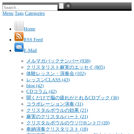
Menu
Tags
Categories
Home
RSS Feed
E-Mail
メルマガバックナンバー
(938)
クリスタリスト麻実のエッセイ
(805)
体験レッスン・演奏会
(102)
レッスンCLASS
(43)
blog
(42)
CDコラム
(42)
聞くだけで脳の疲れがとれるCDブック
(36)
コラボレーション演奏
(31)
クリスタルボウルの効果
(21)
麻実のクリスタルハート
(21)
クリスタルボウルのウソ!?ホント!?
(20)
奉納演奏クリスタリスト
(18)