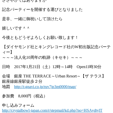
ささやかではありますが
記念パーティーを開催する運びとなりました
是非、一緒に御祝いして頂けたら
嬉しいです＾＾
今後ともどうぞよろしくお願い致します！
【ダイヤモンド社とキングレコード社のW初出版記念パーテ
ィー】
～～～法人化10周年の軌跡（キセキ）～～～
日時 2017年1月21日（土）12時～14時 Open11時30分
会場 銀座 THE TERRACE～Urban Resort～【ザ テラス】
銀座線銀座駅徒歩２分
地図
http://r.gnavi.co.jp/ruv7jp3m0000/map/
参加費 8,000円（税込）
申し込みフォーム
http://crystalbowl-japan.com/r/stepmail/kd.php?no=HSAydtylT