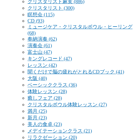
クリスタリスト麻実
(886)
クリスタリスト
(300)
瞑想会
(115)
CD
(93)
ミュージケア・クリスタルボウル・ヒーリング
(68)
奉納演奏
(62)
演奏会
(61)
富士山
(47)
キングレコード
(47)
レッスン
(42)
聞くだけで脳の疲れがとれるCDブック
(41)
大阪
(40)
ベーシッククラス
(36)
体験レッスン
(28)
癒しフェア
(28)
クリスタルボウル体験レッスン
(27)
満月
(25)
新月
(23)
美人の食卓
(23)
メデイテーションクラス
(21)
リラクゼーション
(20)