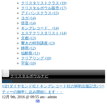
クリスタリストクラス
(19)
クリスタルボウル販売
(17)
アドバンスクラス
(15)
ヨガ
(14)
倍音
(14)
キングレコード、
(14)
エステクリスタリスト
(14)
京都
(13)
響きの特別講座
(13)
静岡
(12)
仙酔島
(11)
クリアリング
(10)
宇宙
(10)
クリスタルボウルナビ
Search
1/21ダイヤモンド社とキングレコード社のW初出版記念パー
ティーの御申し込み開始します・・
12月 9th, 2016 @ 09:55 am › admin