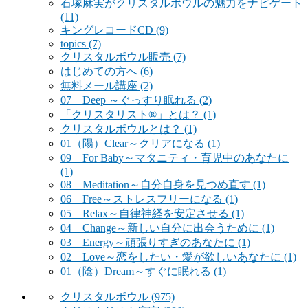
石塚麻実がクリスタルボウルの魅力をナビゲート
(11)
キングレコードCD
(9)
topics
(7)
クリスタルボウル販売
(7)
はじめての方へ
(6)
無料メール講座
(2)
07 Deep ～ぐっすり眠れる
(2)
「クリスタリスト®」とは？
(1)
クリスタルボウルとは？
(1)
01（陽）Clear～クリアになる
(1)
09 For Baby～マタニティ・育児中のあなたに
(1)
08 Meditation～自分自身を見つめ直す
(1)
06 Free～ストレスフリーになる
(1)
05 Relax～自律神経を安定させる
(1)
04 Change～新しい自分に出会うために
(1)
03 Energy～頑張りすぎのあなたに
(1)
02 Love～恋をしたい・愛が欲しいあなたに
(1)
01（陰）Dream～すぐに眠れる
(1)
クリスタルボウル
(975)