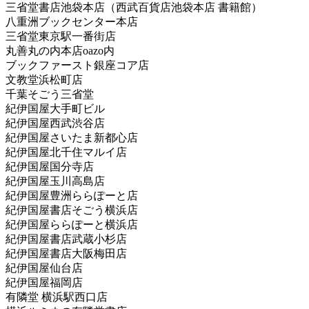
三省堂書店池袋本店（西武百貨店池袋本店 書籍館）
八重洲ブックセンター本店
三省堂東京駅一番街店
丸善丸の内本店oazo内
ブックファースト銀座コア店
文教堂浜松町店
千葉そごう三省堂
紀伊国屋大手町ビル
紀伊国屋西武渋谷店
紀伊国屋さいたま新都心店
紀伊国屋北千住マルイ店
紀伊国屋国分寺店
紀伊国屋玉川高島店
紀伊国屋豊洲ららぽーと店
紀伊国屋書店そごう横浜店
紀伊国屋ららぽーと横浜店
紀伊国屋書店武蔵小杉店
紀伊国屋書店大阪梅田店
紀伊国屋仙台店
紀伊国屋福岡店
有隣堂 横浜駅西口店