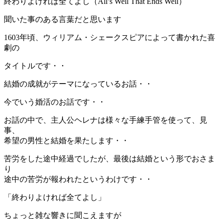
終わりよければ全てよし（All’s Well That Ends Well）
聞いた事のある言葉だと思います
1603年頃、ウィリアム・シェークスピアによって書かれた喜
劇の
タイトルです・・
結婚の成就がテーマになっているお話・・
今でいう婚活のお話です・・
お話の中で、主人公ヘレナは様々な手練手管を使って、見
事、
希望の男性と結婚を果たします・・
苦労をした途中経過でしたが、最後は結婚という形でおさま
り
途中の苦労が報われたというわけです・・
「終わりよければ全てよし」
ちょっと雑な響きに聞こえますが