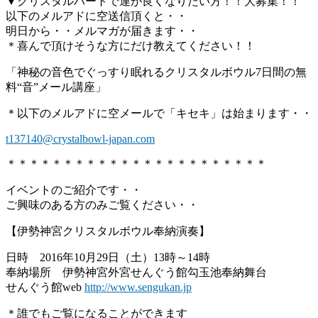
▼クリスタルハートで運が良くなりたい方！！大募集！！
以下のメルアドに空送信頂くと・・
明日から・・メルマガが届きます・・
＊喜んで頂けそうな方にだけ教えてください！！
「神秘の音色でぐっすり眠れるクリスタルボウル7日間の無
料“音”メール講座」
＊以下のメルアドに空メールで「キセキ」は始まります・・
t137140@crystalbowl-japan.com
＊＊＊＊＊＊＊＊＊＊＊＊＊＊＊＊＊＊＊＊＊＊＊
イベントのご紹介です・・
ご興味のある方のみご覧ください・・
【伊勢神宮クリスタルボウル奉納演奏】
日時 2016年10月29日（土）13時～14時
奉納場所 伊勢神宮外宮せんぐう館勾玉池奉納舞台
せんぐう館web
http://www.sengukan.jp
＊誰でもご覧になることができます