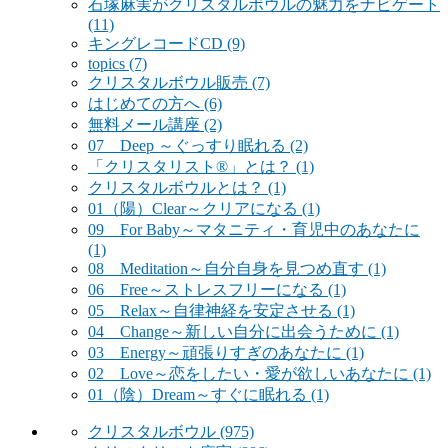
石塚麻実がクリスタルボウルの魅力をナビゲート
(11)
キングレコードCD
(9)
topics
(7)
クリスタルボウル販売
(7)
はじめての方へ
(6)
無料メール講座
(2)
07 Deep ～ぐっすり眠れる
(2)
「クリスタリスト®」とは？
(1)
クリスタルボウルとは？
(1)
01（陽）Clear～クリアになる
(1)
09 For Baby～マタニティ・育児中のあなたに
(1)
08 Meditation～自分自身を見つめ直す
(1)
06 Free～ストレスフリーになる
(1)
05 Relax～自律神経を安定させる
(1)
04 Change～新しい自分に出会うために
(1)
03 Energy～頑張りすぎのあなたに
(1)
02 Love～恋をしたい・愛が欲しいあなたに
(1)
01（陰）Dream～すぐに眠れる
(1)
クリスタルボウル
(975)