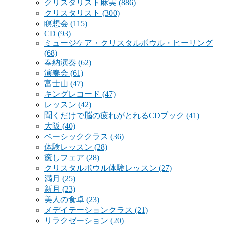
クリスタリスト麻実
(886)
クリスタリスト
(300)
瞑想会
(115)
CD
(93)
ミュージケア・クリスタルボウル・ヒーリング
(68)
奉納演奏
(62)
演奏会
(61)
富士山
(47)
キングレコード
(47)
レッスン
(42)
聞くだけで脳の疲れがとれるCDブック
(41)
大阪
(40)
ベーシッククラス
(36)
体験レッスン
(28)
癒しフェア
(28)
クリスタルボウル体験レッスン
(27)
満月
(25)
新月
(23)
美人の食卓
(23)
メデイテーションクラス
(21)
リラクゼーション
(20)