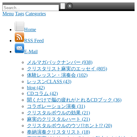
Menu
Tags
Categories
Home
RSS Feed
E-Mail
メルマガバックナンバー
(938)
クリスタリスト麻実のエッセイ
(805)
体験レッスン・演奏会
(102)
レッスンCLASS
(43)
blog
(42)
CDコラム
(42)
聞くだけで脳の疲れがとれるCDブック
(36)
コラボレーション演奏
(31)
クリスタルボウルの効果
(21)
麻実のクリスタルハート
(21)
クリスタルボウルのウソ!?ホント!?
(20)
奉納演奏クリスタリスト
(18)