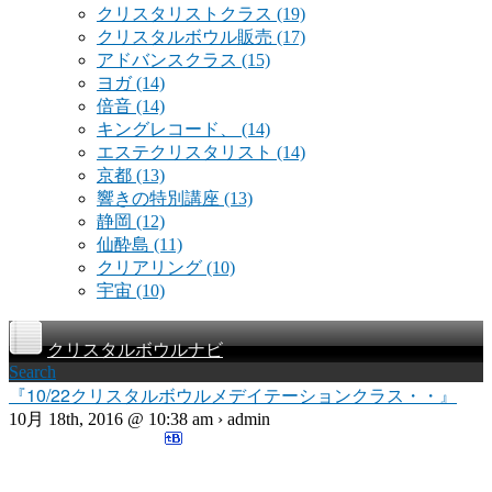
クリスタリストクラス
(19)
クリスタルボウル販売
(17)
アドバンスクラス
(15)
ヨガ
(14)
倍音
(14)
キングレコード、
(14)
エステクリスタリスト
(14)
京都
(13)
響きの特別講座
(13)
静岡
(12)
仙酔島
(11)
クリアリング
(10)
宇宙
(10)
クリスタルボウルナビ
Search
『10/22クリスタルボウルメデイテーションクラス・・』
10月 18th, 2016 @ 10:38 am › admin