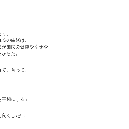
たり、
れるの由縁は、
まが国民の健康や幸せや
るからだ。
れて、育って、
を平和にする」
と良くしたい！