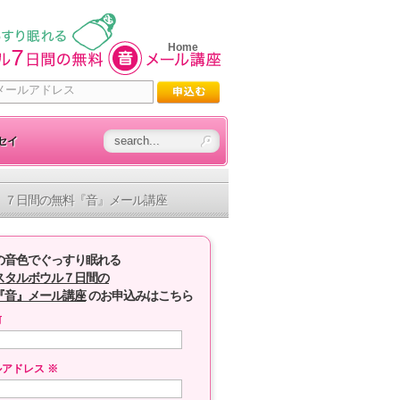
Home
セイ
７日間の無料『音』メール講座
の音色でぐっすり眠れる
スタルボウル７日間の
『音』メール講座
のお申込みはこちら
前
ルアドレス
※