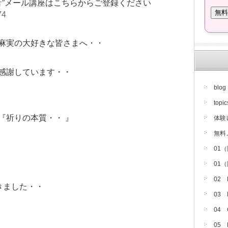
音”メール講座はこちらからご登録ください
74
麻実の大好きな皆さまへ・・
感謝しています・・
blog
topic
『祈りの本質・・ 』
体験
無料
01
01
02
きました・・
03
04
05