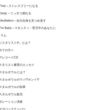
 Free～ストレスフリーになる
 Deep ～ぐっすり眠れる
Meditation～自分自身を見つめ直す
 For Baby～マタニティ・育児中のあなたに
コラム
リスタリスト®」とは？
めての方へ
グレコードCD
スタリスト麻実のエッセイ
スタルボウルとは？
スタルボウルのウソ!?ホント!?
スタルボウルの効果
スタルボウル販売
ボレーション演奏
マガバックナンバー