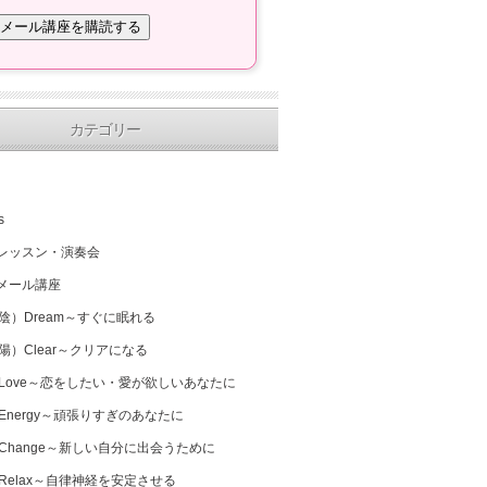
カテゴリー
s
レッスン・演奏会
メール講座
（陰）Dream～すぐに眠れる
（陽）Clear～クリアになる
 Love～恋をしたい・愛が欲しいあなたに
 Energy～頑張りすぎのあなたに
 Change～新しい自分に出会うために
 Relax～自律神経を安定させる