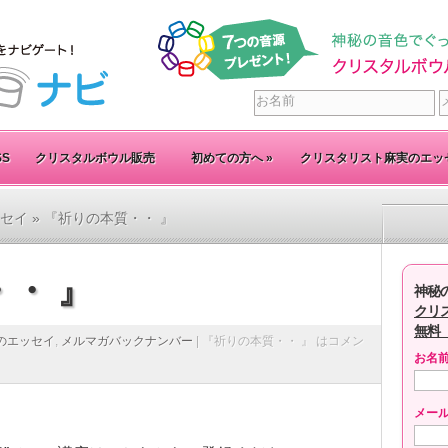
SS
クリスタルボウル販売
初めての方へ
»
クリスタリスト麻実のエッ
セイ
» 『祈りの本質・・ 』
・ 』
神秘
クリ
無料
のエッセイ
,
メルマガバックナンバー
|
『祈りの本質・・ 』 は
コメン
お名
メー