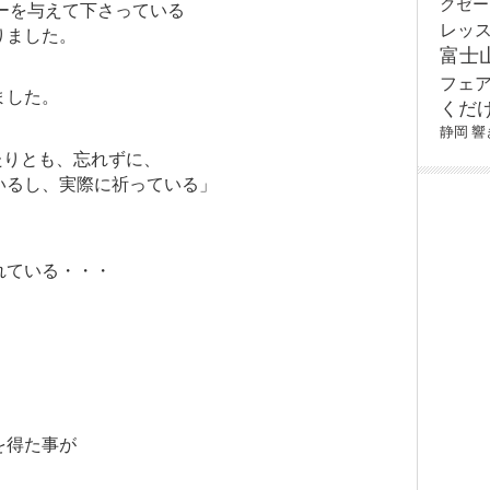
クゼー
ーを与えて下さっている
レッ
りました。
富士
フェ
ました。
くだ
静岡
響
瞬たりとも、忘れずに、
いるし、実際に祈っている」
れている・・・
を得た事が