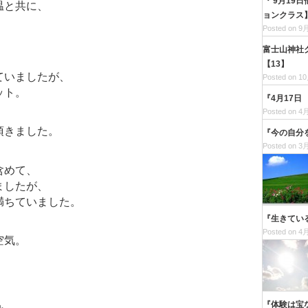
『 9月1
温と共に、
ョンクラス】
、
Posted on 9月
富士山神社
【13】
ていましたが、
Posted on 10
ット。
『4月17
Posted on 4月
頂きました。
『今の自分
Posted on 3月
含めて、
ましたが、
満ちていました。
『生きてい
Posted on 4月
空気。
『体験は宝