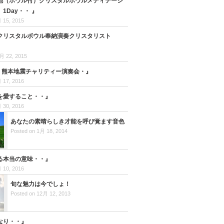
9日他（ボウル付）クリスタルボウルメディテーシ
1Day・・ 』
 15, 2015
クリスタルボウル奉納演奏クリスタリスト
月 22, 2015
日 熊本地震チャリティー演奏会・』
 17, 2016
を愛すること・・』
 30, 2016
あなたの素晴らしき才能を呼び覚ます音色
Posted on 1月 18, 2014
る本当の意味・・』
 10, 2016
旬な魅力は今でしょ！
Posted on 12月 12, 2013
なり・・』