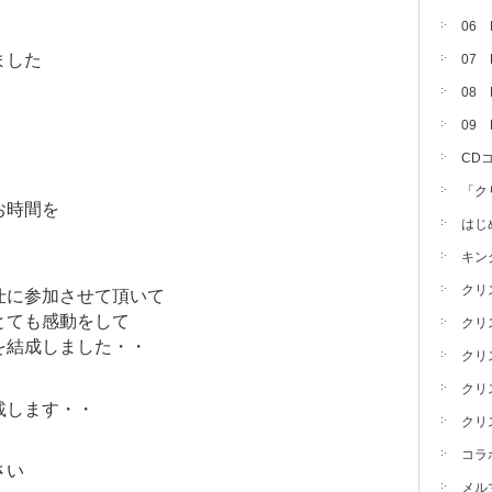
06
ました
07
08 
09
・
CD
「ク
お時間を
はじ
キン
クリ
仕に参加させて頂いて
とても感動をして
クリ
を結成しました・・
クリ
クリ
載します・・
クリ
コラ
さい
メル