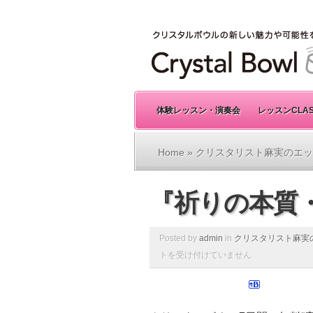
体験レッスン・演奏会
レッスンCLA
Home
»
クリスタリスト麻実のエッ
『祈りの本質・
Posted by
admin
in
クリスタリスト麻実
トを受け付けていません