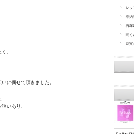
レッ
奉納
石塚
聞く
麻実
たく、
伝いに伺せて頂きました。
に
お誘いあり、