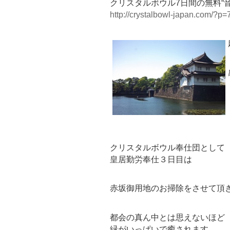
クリスタルボウル7日間の無料“
http://crystalbowl-japan.com/?p=
クリスタルボウル奉仕団として
皇居勤労奉仕３日目は
赤坂御用地のお掃除をさせて頂
都会の真ん中とは思えないほど
緑がいっぱいで癒されます