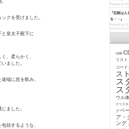
地。
Posted on 6月
『忍耐は人
ョックを受けました。
る・・』
Posted on 11
下と皇太子殿下に
C
cafe
しく、柔らかく、
リスト
ていました。
コード
ス
た途端に息を飲み、
ス
ス
ウル
、
クリスタ
感じました。
ベ
グ
ア・
ング
を包括するような、