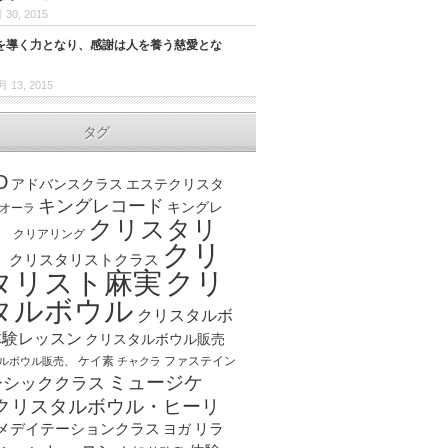
 30, 2015
を導く力となり、感謝は人を養う慈愛とな
月 13, 2015
タグ
D
アドバンスクラス
エステクリスタ
キングレコード
キングレ
オーラ
クリスタリ
、
クリアリング
クリ
ト
クリスタリストクラス
クリ
タリスト麻実
タルボウル
クリスタルボ
体験レッスン
クリスタルボウル販売
ケイ素
ファステイン
ルボウル販売、
チャクラ
ミュージケ
ーシッククラス
クリスタルボウル・ヒーリ
メデイテーションクラス
リラ
ヨガ