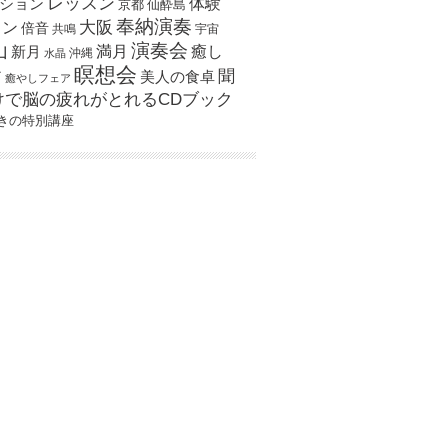
レッスン
体験
ション
京都
仙酔島
奉納演奏
大阪
スン
倍音
宇宙
共鳴
演奏会
山
新月
満月
癒し
沖縄
水晶
瞑想会
聞
ア
美人の食卓
癒やしフェア
けで脳の疲れがとれるCDブック
きの特別講座