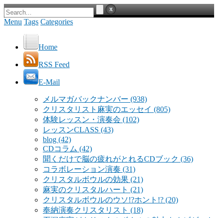
Menu
Tags
Categories
Home
RSS Feed
E-Mail
メルマガバックナンバー
(938)
クリスタリスト麻実のエッセイ
(805)
体験レッスン・演奏会
(102)
レッスンCLASS
(43)
blog
(42)
CDコラム
(42)
聞くだけで脳の疲れがとれるCDブック
(36)
コラボレーション演奏
(31)
クリスタルボウルの効果
(21)
麻実のクリスタルハート
(21)
クリスタルボウルのウソ!?ホント!?
(20)
奉納演奏クリスタリスト
(18)