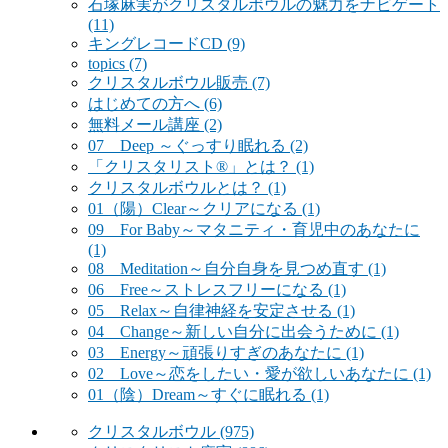
石塚麻実がクリスタルボウルの魅力をナビゲート
(11)
キングレコードCD
(9)
topics
(7)
クリスタルボウル販売
(7)
はじめての方へ
(6)
無料メール講座
(2)
07 Deep ～ぐっすり眠れる
(2)
「クリスタリスト®」とは？
(1)
クリスタルボウルとは？
(1)
01（陽）Clear～クリアになる
(1)
09 For Baby～マタニティ・育児中のあなたに
(1)
08 Meditation～自分自身を見つめ直す
(1)
06 Free～ストレスフリーになる
(1)
05 Relax～自律神経を安定させる
(1)
04 Change～新しい自分に出会うために
(1)
03 Energy～頑張りすぎのあなたに
(1)
02 Love～恋をしたい・愛が欲しいあなたに
(1)
01（陰）Dream～すぐに眠れる
(1)
クリスタルボウル
(975)