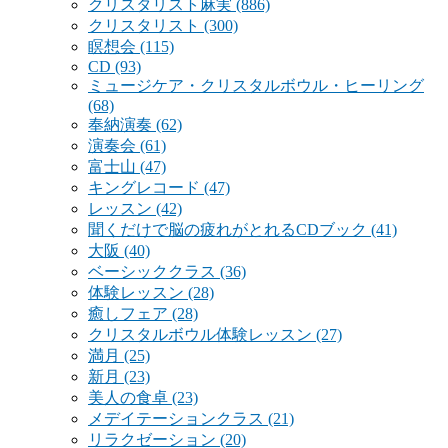
クリスタリスト麻実
(886)
クリスタリスト
(300)
瞑想会
(115)
CD
(93)
ミュージケア・クリスタルボウル・ヒーリング
(68)
奉納演奏
(62)
演奏会
(61)
富士山
(47)
キングレコード
(47)
レッスン
(42)
聞くだけで脳の疲れがとれるCDブック
(41)
大阪
(40)
ベーシッククラス
(36)
体験レッスン
(28)
癒しフェア
(28)
クリスタルボウル体験レッスン
(27)
満月
(25)
新月
(23)
美人の食卓
(23)
メデイテーションクラス
(21)
リラクゼーション
(20)