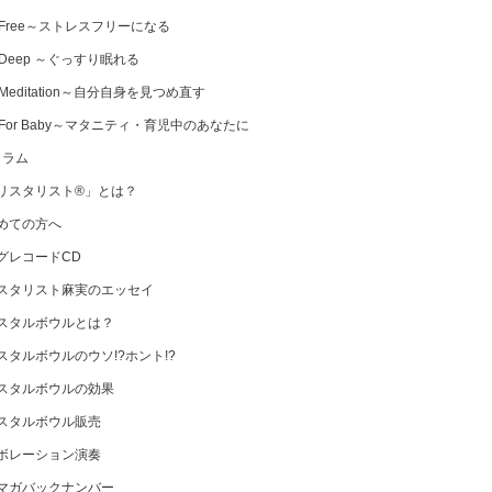
 Free～ストレスフリーになる
 Deep ～ぐっすり眠れる
Meditation～自分自身を見つめ直す
 For Baby～マタニティ・育児中のあなたに
コラム
リスタリスト®」とは？
めての方へ
グレコードCD
スタリスト麻実のエッセイ
スタルボウルとは？
スタルボウルのウソ!?ホント!?
スタルボウルの効果
スタルボウル販売
ボレーション演奏
マガバックナンバー