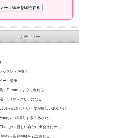
カテゴリー
s
レッスン・演奏会
メール講座
（陰）Dream～すぐに眠れる
（陽）Clear～クリアになる
 Love～恋をしたい・愛が欲しいあなたに
 Energy～頑張りすぎのあなたに
 Change～新しい自分に出会うために
 Relax～自律神経を安定させる