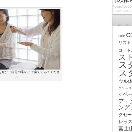
【12人目
Posted on 10
C
cafe
リスト
コード
ス
ス
ス
をぜひご自分の掌の上で奏でてみてくださ
い
ウル
クリスタ
ベ
グ
ア・
ング
クゼー
レッ
富士