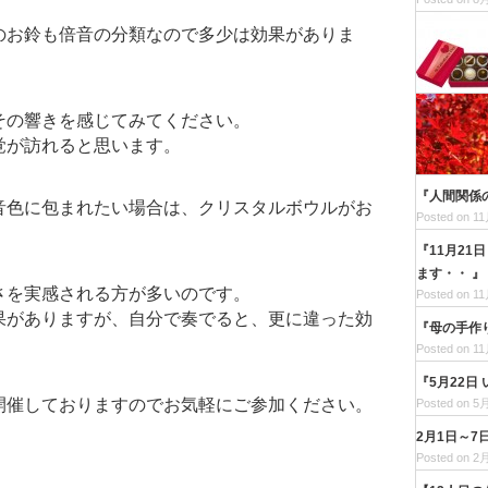
のお鈴も倍音の分類なので多少は効果がありま
その響きを感じてみてください。
覚が訪れると思います。
『人間関係
音色に包まれたい場合は、クリスタルボウルがお
Posted on 11
『11月21
ます・・ 』
さを実感される方が多いのです。
Posted on 11
果がありますが、自分で奏でると、更に違った効
『母の手作
Posted on 11
『5月22日
開催しておりますのでお気軽にご参加ください。
Posted on 5月
2月1日～
Posted on 2月