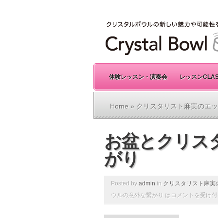
体験レッスン・演奏会
レッスンCLA
Home
»
クリスタリスト麻実のエッ
お盆とクリス
がり
Posted by
admin
in
クリスタリスト麻実
ウルの意外な繋がり は
コメントを受け付