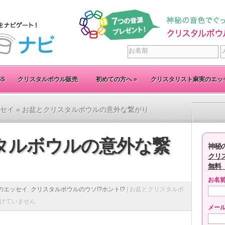
SS
クリスタルボウル販売
初めての方へ
»
クリスタリスト麻実のエッ
セイ
» お盆とクリスタルボウルの意外な繋がり
タルボウルの意外な繋
神秘
クリ
無料
お名
のエッセイ
,
クリスタルボウルのウソ!?ホント!?
|
お盆とクリスタルボ
けていません
メー