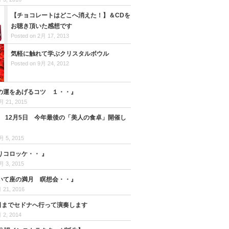
【チョコレートはどこへ消えた！】＆CDを
お聴き頂いた感想です
Posted on 2月 17, 2013
気軽に触れて学ぶクリスタルボウル
Posted on 9月 24, 2012
の運をあげるコツ １・・』
月 21, 2015
日 12月5日 今年最後の「美人の食卓」開催し
月 5, 2015
りコロッケ・・ 』
月 3, 2015
 いて座の満月 瞑想会・・』
 21, 2016
7日までセドナへ行って演奏します
 2, 2014