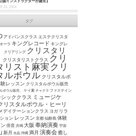
の公認インストラクターが誕生】
月 21, 2014
タグ
D
アドバンスクラス
エステクリスタ
キングレコード
キングレ
オーラ
クリスタリ
、
クリアリング
クリ
ト
クリスタリストクラス
クリ
タリスト麻実
タルボウル
クリスタルボ
体験レッスン
クリスタルボウル販売
ケイ素
ファステイン
ルボウル販売、
チャクラ
ミュージケ
ーシッククラス
クリスタルボウル・ヒーリ
メデイテーションクラス
リラ
ヨガ
レッスン
体験
ション
京都
仙酔島
奉納演奏
大阪
スン
倍音
宇宙
共鳴
演奏会
山
新月
満月
癒し
沖縄
水晶