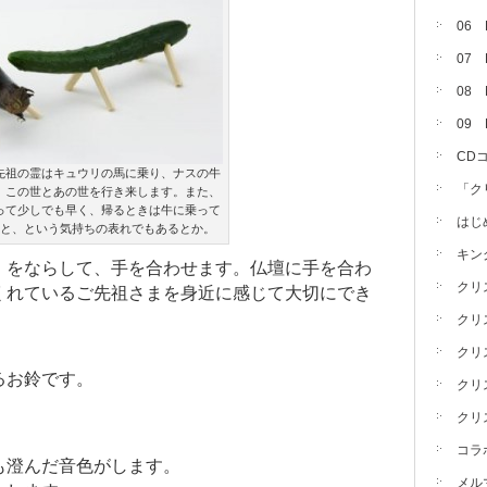
06
07
08 
09
CD
先祖の霊はキュウリの馬に乗り、ナスの牛
「ク
、この世とあの世を行き来します。また、
って少しでも早く、帰るときは牛に乗って
はじ
と、という気持ちの表れでもあるとか。
キン
）をならして、手を合わせます。仏壇に手を合わ
クリ
くれているご先祖さまを身近に感じて大切にでき
クリ
クリ
るお鈴です。
クリ
クリ
コラ
も澄んだ音色がします。
メル