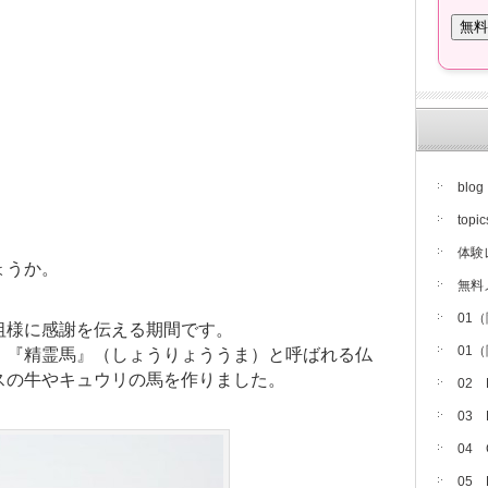
blog
topic
体験
ょうか。
無料
01
祖様に感謝を伝える期間です。
01
、『精霊馬』（しょうりょううま）と呼ばれる仏
スの牛やキュウリの馬を作りました。
02
03
04
05