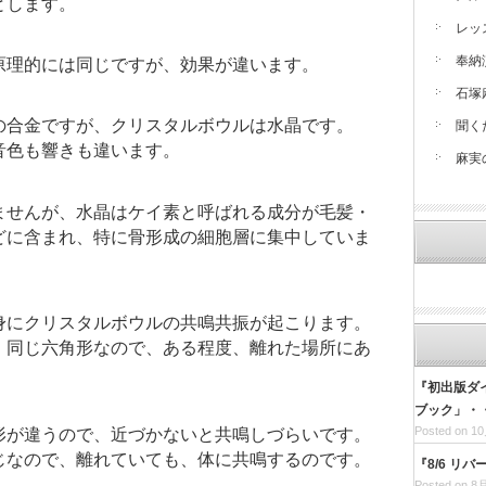
とします。
レッ
奉納
原理的には同じですが、効果が違います。
石塚
の合金ですが、クリスタルボウルは水晶です。
聞く
音色も響きも違います。
麻実
ませんが、水晶はケイ素と呼ばれる成分が毛髪・
どに含まれ、特に骨形成の細胞層に集中していま
身にクリスタルボウルの共鳴共振が起こります。
、同じ六角形なので、ある程度、離れた場所にあ
『初出版ダ
ブック」・
Posted on 10
形が違うので、近づかないと共鳴しづらいです。
じなので、離れていても、体に共鳴するのです。
『8/6 リ
Posted on 8月