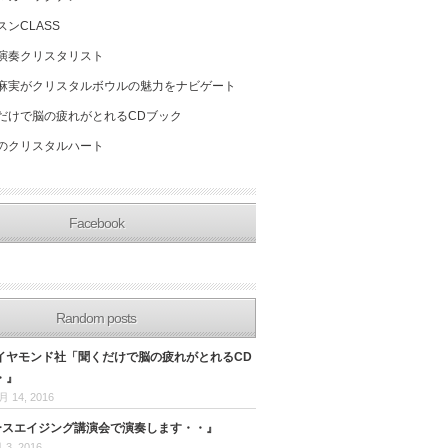
スンCLASS
演奏クリスタリスト
麻実がクリスタルボウルの魅力をナビゲート
だけで脳の疲れがとれるCDブック
のクリスタルハート
Facebook
Random posts
イヤモンド社「聞くだけで脳の疲れがとれるCD
・』
月 14, 2016
バースエイジング講演会で演奏します・・』
 3, 2016