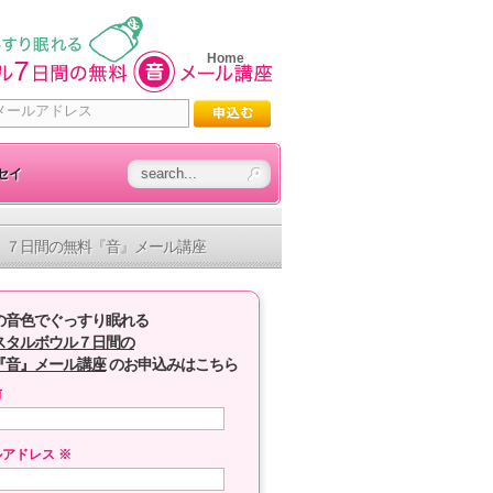
Home
セイ
７日間の無料『音』メール講座
の音色でぐっすり眠れる
スタルボウル７日間の
『音』メール講座
のお申込みはこちら
前
ルアドレス
※