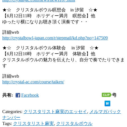
★☆ クリスタルボウル瞑想会 in 汐留 ☆★
【6月12日11時 ホリディー満月 瞑想会】他
ゆったり横になりお聴き頂く演奏です・・
詳細web
http://crystalbowl-japan.com/r/stepmail/kd.php?no=147509
★☆ クリスタルボウル体験会 in 汐留 ☆★
【6月12日10時 ホリディー満月 体験会】他
クリスタルボウルの魅力を伝えたり、自分で奏でたりできま
す
詳細web
http://crystal-ac.com/course/taiken/
共有:
Facebook
Categories:
クリスタリスト麻実のエッセイ
,
メルマガバック
ナンバー
Tags:
クリスタリスト麻実
,
クリスタルボウル