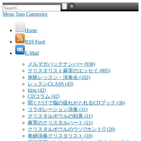
Menu
Tags
Categories
Home
RSS Feed
E-Mail
メルマガバックナンバー
(938)
クリスタリスト麻実のエッセイ
(805)
体験レッスン・演奏会
(102)
レッスンCLASS
(43)
blog
(42)
CDコラム
(42)
聞くだけで脳の疲れがとれるCDブック
(36)
コラボレーション演奏
(31)
クリスタルボウルの効果
(21)
麻実のクリスタルハート
(21)
クリスタルボウルのウソ!?ホント!?
(20)
奉納演奏クリスタリスト
(18)