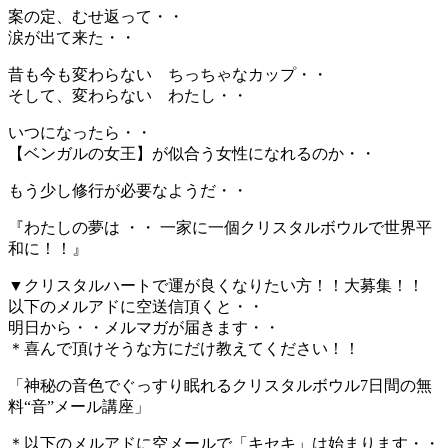
案の定、むせ返って・・
涙が出て来た・・
昔も今も変わらない ちっちゃなカップ・・
そして、変わらない わたし・・
いつになったら・・
【ベンガルの女王】が似合う女性になれるのか・・
もう少し修行が必要なようだ・・
『わたしの夢は ・・ 一家に一個クリスタルボウルで世界平
和に！！』
▼クリスタルハートで運が良くなりたい方！！大募集！！
以下のメルアドに空送信頂くと・・
明日から・・メルマガが届きます・・
＊喜んで頂けそうな方にだけ教えてください！！
「神秘の音色でぐっすり眠れるクリスタルボウル7日間の無
料“音”メール講座」
＊以下のメルアドに空メールで「キセキ」は始まります・・