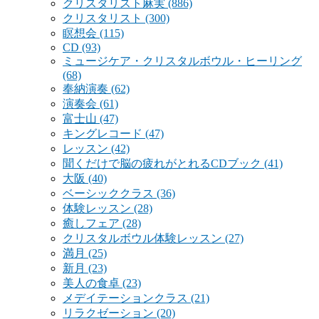
クリスタリスト麻実
(886)
クリスタリスト
(300)
瞑想会
(115)
CD
(93)
ミュージケア・クリスタルボウル・ヒーリング
(68)
奉納演奏
(62)
演奏会
(61)
富士山
(47)
キングレコード
(47)
レッスン
(42)
聞くだけで脳の疲れがとれるCDブック
(41)
大阪
(40)
ベーシッククラス
(36)
体験レッスン
(28)
癒しフェア
(28)
クリスタルボウル体験レッスン
(27)
満月
(25)
新月
(23)
美人の食卓
(23)
メデイテーションクラス
(21)
リラクゼーション
(20)