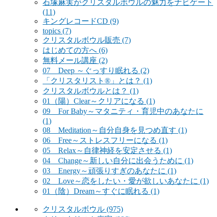
石塚麻実がクリスタルボウルの魅力をナビゲート
(11)
キングレコードCD
(9)
topics
(7)
クリスタルボウル販売
(7)
はじめての方へ
(6)
無料メール講座
(2)
07 Deep ～ぐっすり眠れる
(2)
「クリスタリスト®」とは？
(1)
クリスタルボウルとは？
(1)
01（陽）Clear～クリアになる
(1)
09 For Baby～マタニティ・育児中のあなたに
(1)
08 Meditation～自分自身を見つめ直す
(1)
06 Free～ストレスフリーになる
(1)
05 Relax～自律神経を安定させる
(1)
04 Change～新しい自分に出会うために
(1)
03 Energy～頑張りすぎのあなたに
(1)
02 Love～恋をしたい・愛が欲しいあなたに
(1)
01（陰）Dream～すぐに眠れる
(1)
クリスタルボウル
(975)