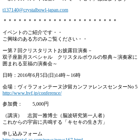
t137140@crystalbowl-japan.com
＊＊＊＊＊＊＊＊＊＊＊＊＊＊＊＊＊＊＊＊＊＊＊
イベントのご紹介です・・
ご興味のある方のみご覧ください・・
ー第７回クリスタリストお披露目演奏－
双子座新月スペシャル クリスタルボウルの祭典～演奏家に
囲まれる至福の演奏会～
日時：2016年6月5日(日)14時～16時
会場：ヴィラフォンテーヌ汐留カンファレンスセンターNo 5
http://www.hvf.jp/conference/
参加費： 5,000円
（講演） 志賀一雅博士（脳波研究第一人者）
これからの宇宙に共鳴する「キセキの生き方」
申し込みフォーム
http://crystal-ac.com/news/news167.html